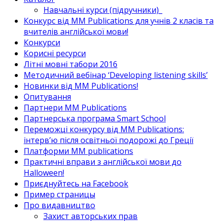
Навчальні курси (підручники)_
Конкурс від MM Publications для учнів 2 класів та
вчителів англійської мови!
Конкурси
Корисні ресурси
Літні мовні табори 2016
Методичний вебінар ‘Developing listening skills’
Новинки від MM Publications!
Опитування
Партнери MM Publications
Партнерська програма Smart School
Переможці конкурсу від MM Publications:
інтерв’ю після освітньої подорожі до Греції
Платформи MM publications
Практичні вправи з англійської мови до
Halloween!
Приєднуйтесь на Facebook
Пример страницы
Про видавництво
Захист авторських прав