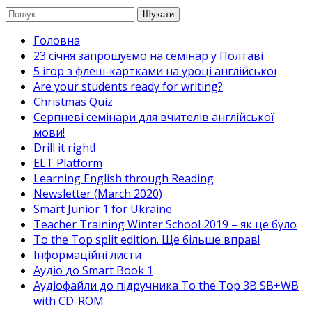
Перейти
Пошук:
до
Головна
вмісту
23 січня запрошуємо на семінар у Полтаві
5 ігор з флеш-картками на уроці англійської
Are your students ready for writing?
Christmas Quiz
Cерпневі семінари для вчителів англійської
мови!
Drill it right!
ELT Platform
Learning English through Reading
Newsletter (March 2020)
Smart Junior 1 for Ukraine
Teacher Training Winter School 2019 – як це було
To the Top split edition. Ще більше вправ!
Інформаційні листи
Аудіо до Smart Book 1
Аудіофайли до підручника To the Top 3B SB+WB
with CD-ROM