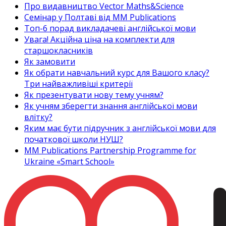
Про видавництво Vector Maths&Science
Семінар у Полтаві від MM Publications
Топ-6 порад викладачеві англійської мови
Увага! Акційна ціна на комплекти для
старшокласників
Як замовити
Як обрати навчальний курс для Вашого класу?
Три найважливіші критерії
Як презентувати нову тему учням?
Як учням зберегти знання англійської мови
влітку?
Яким має бути підручник з англійської мови для
початкової школи НУШ?
MM Publications Partnership Programme for
Ukraine «Smart School»