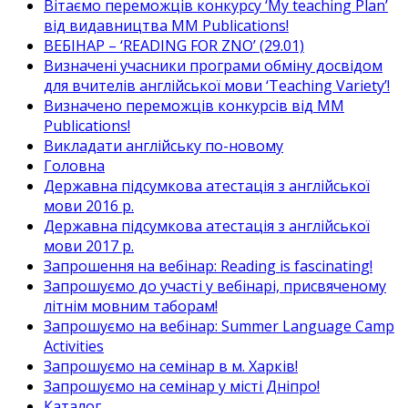
Вітаємо переможців конкурсу ‘My teaching Plan’
від видавництва MM Publications!
ВЕБІНАР – ‘READING FOR ZNO’ (29.01)
Визначені учасники програми обміну досвідом
для вчителів англійської мови ‘Teaching Variety’!
Визначено переможців конкурсів від MM
Publications!
Викладати англійську по-новому
Головна
Державна підсумкова атестація з англійської
мови 2016 р.
Державна підсумкова атестація з англійської
мови 2017 р.
Запрошення на вебінар: Reading is fascinating!
Запрошуємо до участі у вебінарі, присвяченому
літнім мовним таборам!
Запрошуємо на вебінар: Summer Language Camp
Activities
Запрошуємо на семінар в м. Харків!
Запрошуємо на семінар у місті Дніпро!
Каталог