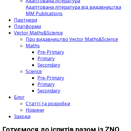
Адаптована література
Адаптована література від видавництва
MM Publications
Партнери
Платформи
Vector Maths&Science
Про видавництво Vector Maths&Science
Maths
Pre-Primary
Primary
Secondary
Science
Pre-Primary
Primary
Secondary
Блог
Статті та розробки
Новини
Заходи
Готуємося до іспитів разом із ZNO