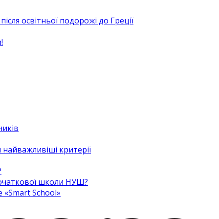
після освітньої подорожі до Греції
!
ників
 найважливіші критерії
?
 початкової школи НУШ?
e «Smart School»