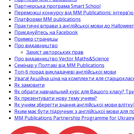
Партнерська програма Smart School
Переможці конкурсу від MM Publications: інтерв’ю 
Платформи MM publications
Практичні вправи з англійської мови до Halloween
Приєднуйтесь на Facebook
Пример страницы
Про видавництво
Захист авторських прав
Про видавництво Vector Maths&Science
Семінар у Полтаві від MM Publications
Топ-6 порад викладачеві англійської мови
Увага! Акційна ціна на комплекти для старшоклас
Як замовити
Як обрати навчальний курс для Вашого класу? Три
Як презентувати нову тему учням?
Як учням зберегти знання англійської мови влітку
Яким має бути підручник з англійської мови для
MM Publications Partnership Programme for Ukrain