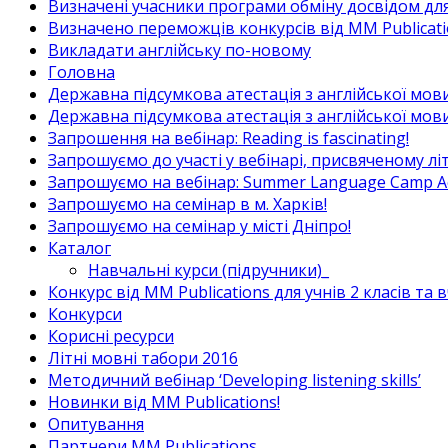
Визначені учасники програми обміну досвідом для в
Визначено переможців конкурсів від MM Publicati
Викладати англійську по-новому
Головна
Державна підсумкова атестація з англійської мови
Державна підсумкова атестація з англійської мови
Запрошення на вебінар: Reading is fascinating!
Запрошуємо до участі у вебінарі, присвяченому л
Запрошуємо на вебінар: Summer Language Camp Act
Запрошуємо на семінар в м. Харків!
Запрошуємо на семінар у місті Дніпро!
Каталог
Навчальні курси (підручники)_
Конкурс від MM Publications для учнів 2 класів та 
Конкурси
Корисні ресурси
Літні мовні табори 2016
Методичний вебінар ‘Developing listening skills’
Новинки від MM Publications!
Опитування
Партнери MM Publications