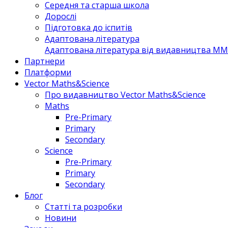
Середня та старша школа
Дорослі
Підготовка до іспитів
Адаптована література
Адаптована література від видавництва MM 
Партнери
Платформи
Vector Maths&Science
Про видавництво Vector Maths&Science
Maths
Pre-Primary
Primary
Secondary
Science
Pre-Primary
Primary
Secondary
Блог
Статті та розробки
Новини