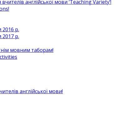
чителів англійської мови ‘Teaching Variety’!
ons!
 2016 р.
 2017 р.
ітнім мовним таборам!
ivities
вчителів англійської мови!