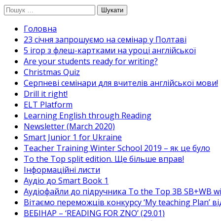
Перейти
Пошук:
до
Головна
вмісту
23 січня запрошуємо на семінар у Полтаві
5 ігор з флеш-картками на уроці англійської
Are your students ready for writing?
Christmas Quiz
Cерпневі семінари для вчителів англійської мови!
Drill it right!
ELT Platform
Learning English through Reading
Newsletter (March 2020)
Smart Junior 1 for Ukraine
Teacher Training Winter School 2019 – як це було
To the Top split edition. Ще більше вправ!
Інформаційні листи
Аудіо до Smart Book 1
Аудіофайли до підручника To the Top 3B SB+WB w
Вітаємо переможців конкурсу ‘My teaching Plan’ в
ВЕБІНАР – ‘READING FOR ZNO’ (29.01)