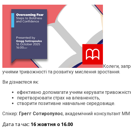
Колеги, запр
учнями тривожності та розвитку мислення зростання.
Ви дізнаєтеся як:
ефективно допомагати учням керувати тривожністю
перетворювати страх на впевненість,
створити позитивне навчальне середовище.
Спікер:
Грегг Сотиропулос
, академічний консультант MM P
Дата та час:
16 жовтня о 16.00