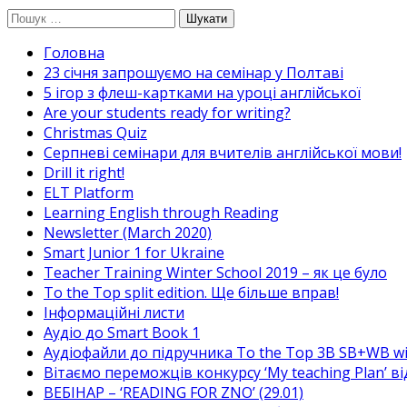
Перейти
Пошук:
до
Головна
вмісту
23 січня запрошуємо на семінар у Полтаві
5 ігор з флеш-картками на уроці англійської
Are your students ready for writing?
Christmas Quiz
Cерпневі семінари для вчителів англійської мови!
Drill it right!
ELT Platform
Learning English through Reading
Newsletter (March 2020)
Smart Junior 1 for Ukraine
Teacher Training Winter School 2019 – як це було
To the Top split edition. Ще більше вправ!
Інформаційні листи
Аудіо до Smart Book 1
Аудіофайли до підручника To the Top 3B SB+WB w
Вітаємо переможців конкурсу ‘My teaching Plan’ в
ВЕБІНАР – ‘READING FOR ZNO’ (29.01)