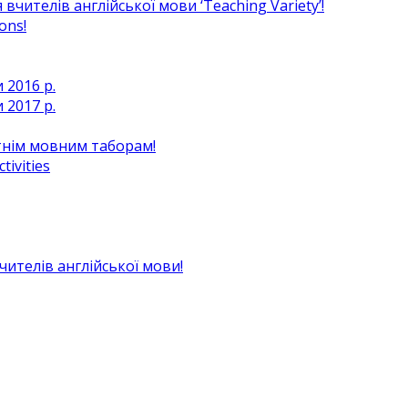
чителів англійської мови ‘Teaching Variety’!
ons!
 2016 р.
 2017 р.
ітнім мовним таборам!
ivities
вчителів англійської мови!