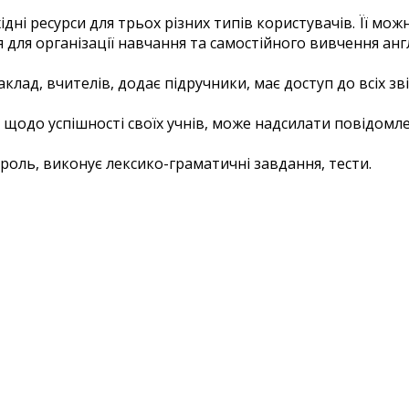
дні ресурси для трьох різних типів користувачів. ​Її м
я для організації навчання та самостійного вивчення англ
клад, вчителів,​ додає підручники, має доступ до всіх зв
 щодо ​успішності своїх учнів, може надсилати повідомле
оль, ​виконує лексико-граматичні завдання, тести.​