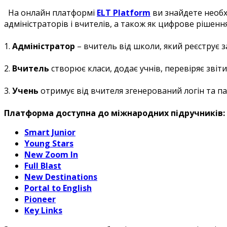
На онлайн платформі
ELT Platform
ви знайдете необхі
адміністраторів і вчителів, а також як цифрове ​рішенн
1.
Адміністратор
– вчитель від школи, який реєструє за
2.
Вчитель
створює класи, додає учнів, перевіряє звіти
3.
Учень
отримує від вчителя згенерований логін та пар
Платформа доступна до міжнародних підручників:​
Smart Junior​
Young Stars​
New Zoom In​
Full Blast​
New Destinations​
Portal to English​
Pioneer
Key Links​