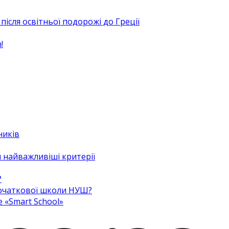
після освітньої подорожі до Греції
!
ників
 найважливіші критерії
?
 початкової школи НУШ?
e «Smart School»