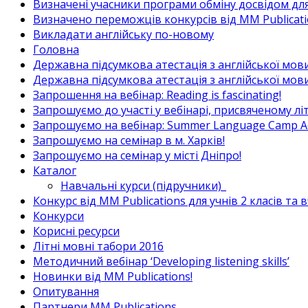
Визначені учасники програми обміну досвідом для в
Визначено переможців конкурсів від MM Publicati
Викладати англійську по-новому
Головна
Державна підсумкова атестація з англійської мови
Державна підсумкова атестація з англійської мови
Запрошення на вебінар: Reading is fascinating!
Запрошуємо до участі у вебінарі, присвяченому л
Запрошуємо на вебінар: Summer Language Camp Act
Запрошуємо на семінар в м. Харків!
Запрошуємо на семінар у місті Дніпро!
Каталог
Навчальні курси (підручники)_
Конкурс від MM Publications для учнів 2 класів та 
Конкурси
Корисні ресурси
Літні мовні табори 2016
Методичний вебінар ‘Developing listening skills’
Новинки від MM Publications!
Опитування
Партнери MM Publications