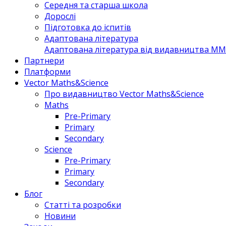
Середня та старша школа
Дорослі
Підготовка до іспитів
Адаптована література
Адаптована література від видавництва MM 
Партнери
Платформи
Vector Maths&Science
Про видавництво Vector Maths&Science
Maths
Pre-Primary
Primary
Secondary
Science
Pre-Primary
Primary
Secondary
Блог
Статті та розробки
Новини