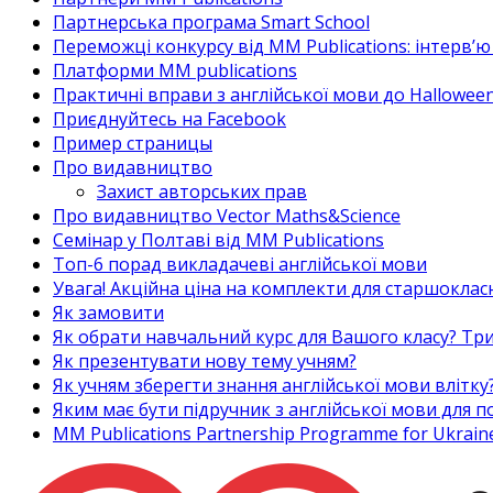
Партнерська програма Smart School
Переможці конкурсу від MM Publications: інтерв’ю 
Платформи MM publications
Практичні вправи з англійської мови до Halloween
Приєднуйтесь на Facebook
Пример страницы
Про видавництво
Захист авторських прав
Про видавництво Vector Maths&Science
Семінар у Полтаві від MM Publications
Топ-6 порад викладачеві англійської мови
Увага! Акційна ціна на комплекти для старшоклас
Як замовити
Як обрати навчальний курс для Вашого класу? Три
Як презентувати нову тему учням?
Як учням зберегти знання англійської мови влітку
Яким має бути підручник з англійської мови для
MM Publications Partnership Programme for Ukrain