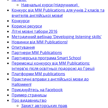
Навчальні курси (підручники)_
Конкурс від MM Publications для учнів 2 класів та
вчителів англійської мови!
Конкурси
Корисні ресурси
Літні мовні табори 2016
Методичний вебінар ‘Developing listening skills’
Новинки від MM Publications!
Опитування
Партнери MM Publications
Партнерська програма Smart School
Переможці конкурсу від MM Publications:
інтерв’ю після освітньої подорожі до Греції
Платформи MM publications
Практичні вправи з англійської мови до
Halloween!
Приєднуйтесь на Facebook
Пример страницы
Про видавництво
Захист авторських прав