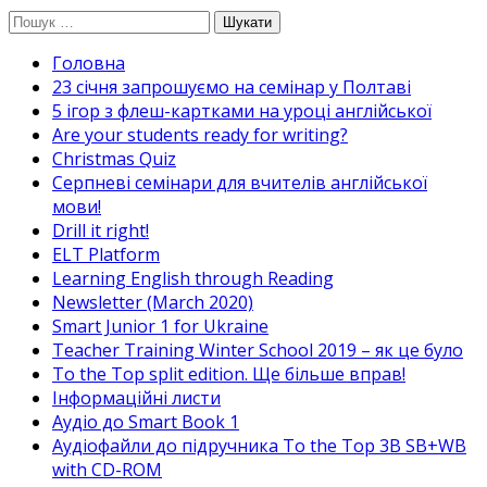
Перейти
Пошук:
до
Головна
вмісту
23 січня запрошуємо на семінар у Полтаві
5 ігор з флеш-картками на уроці англійської
Are your students ready for writing?
Christmas Quiz
Cерпневі семінари для вчителів англійської
мови!
Drill it right!
ELT Platform
Learning English through Reading
Newsletter (March 2020)
Smart Junior 1 for Ukraine
Teacher Training Winter School 2019 – як це було
To the Top split edition. Ще більше вправ!
Інформаційні листи
Аудіо до Smart Book 1
Аудіофайли до підручника To the Top 3B SB+WB
with CD-ROM