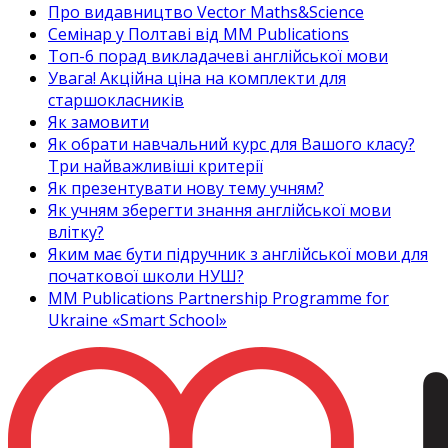
Про видавництво Vector Maths&Science
Семінар у Полтаві від MM Publications
Топ-6 порад викладачеві англійської мови
Увага! Акційна ціна на комплекти для
старшокласників
Як замовити
Як обрати навчальний курс для Вашого класу?
Три найважливіші критерії
Як презентувати нову тему учням?
Як учням зберегти знання англійської мови
влітку?
Яким має бути підручник з англійської мови для
початкової школи НУШ?
MM Publications Partnership Programme for
Ukraine «Smart School»