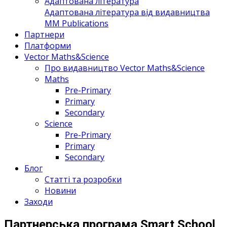
Адаптована література
Адаптована література від видавництва
MM Publications
Партнери
Платформи
Vector Maths&Science
Про видавництво Vector Maths&Science
Maths
Pre-Primary
Primary
Secondary
Science
Pre-Primary
Primary
Secondary
Блог
Статті та розробки
Новини
Заходи
Партнерська програма Smart School