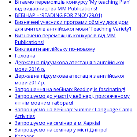
Вітаємо переможців конкурсу ‘My teaching Plan’
від видавництва MM Publications!
ВЕБІНАР – ‘READING FOR ZNO’ (29.01)
Визначені учасники програми обміну досвідом
для вчителів англійської мови ‘Teaching Variety’!
Визначено переможців конкурсів від MM
Publications!
Викладати англійську по-новому
Головна
Державна підсумкова атестація з англійської
мови 2016 р.
Державна підсумкова атестація з англійської
мови 2017 р.
Запрошення на вебінар: Reading is fascinating!
Запрошуємо до участі у вебінарі, присвяченому
літнім мовним таборам!
Запрошуємо на вебінар: Summer Language Camp
Activities
Запрошуємо на семінар в м. Харків!
Запрошуємо на семінар у місті Дніпро!
Каталог