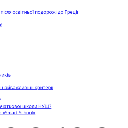
після освітньої подорожі до Греції
!
ників
 найважливіші критерії
?
 початкової школи НУШ?
e «Smart School»