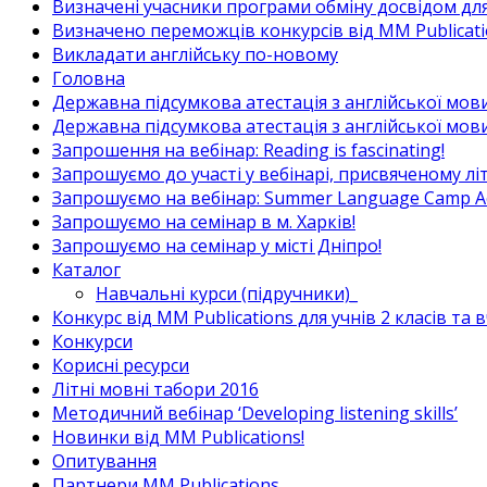
Визначені учасники програми обміну досвідом для в
Визначено переможців конкурсів від MM Publicati
Викладати англійську по-новому
Головна
Державна підсумкова атестація з англійської мови
Державна підсумкова атестація з англійської мови
Запрошення на вебінар: Reading is fascinating!
Запрошуємо до участі у вебінарі, присвяченому л
Запрошуємо на вебінар: Summer Language Camp Act
Запрошуємо на семінар в м. Харків!
Запрошуємо на семінар у місті Дніпро!
Каталог
Навчальні курси (підручники)_
Конкурс від MM Publications для учнів 2 класів та 
Конкурси
Корисні ресурси
Літні мовні табори 2016
Методичний вебінар ‘Developing listening skills’
Новинки від MM Publications!
Опитування
Партнери MM Publications