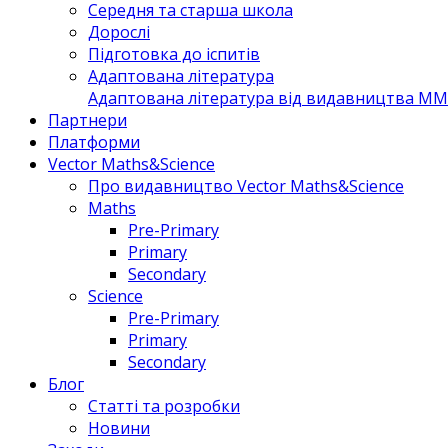
Середня та старша школа
Дорослі
Підготовка до іспитів
Адаптована література
Адаптована література від видавництва MM 
Партнери
Платформи
Vector Maths&Science
Про видавництво Vector Maths&Science
Maths
Pre-Primary
Primary
Secondary
Science
Pre-Primary
Primary
Secondary
Блог
Статті та розробки
Новини