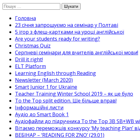
Перейти
Пошук:
до
Головна
вмісту
23 січня запрошуємо на семінар у Полтаві
5 ігор з флеш-картками на уроці англійської
Are your students ready for writing?
Christmas Quiz
Cерпневі семінари для вчителів англійської мови!
Drill it right!
ELT Platform
Learning English through Reading
Newsletter (March 2020)
Smart Junior 1 for Ukraine
Teacher Training Winter School 2019 – як це було
To the Top split edition. Ще більше вправ!
Інформаційні листи
Аудіо до Smart Book 1
Аудіофайли до підручника To the Top 3B SB+WB w
Вітаємо переможців конкурсу ‘My teaching Plan’ в
ВЕБІНАР – ‘READING FOR ZNO’ (29.01)