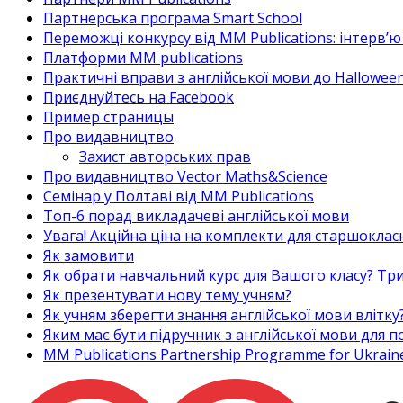
Партнерська програма Smart School
Переможці конкурсу від MM Publications: інтерв’ю 
Платформи MM publications
Практичні вправи з англійської мови до Halloween
Приєднуйтесь на Facebook
Пример страницы
Про видавництво
Захист авторських прав
Про видавництво Vector Maths&Science
Семінар у Полтаві від MM Publications
Топ-6 порад викладачеві англійської мови
Увага! Акційна ціна на комплекти для старшоклас
Як замовити
Як обрати навчальний курс для Вашого класу? Три
Як презентувати нову тему учням?
Як учням зберегти знання англійської мови влітку
Яким має бути підручник з англійської мови для
MM Publications Partnership Programme for Ukrain