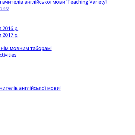
чителів англійської мови ‘Teaching Variety’!
ons!
 2016 р.
 2017 р.
ітнім мовним таборам!
ivities
вчителів англійської мови!