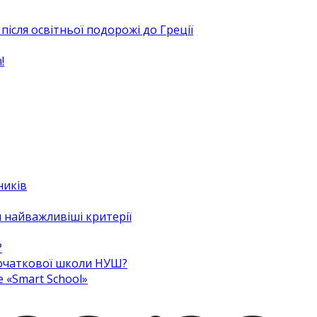
після освітньої подорожі до Греції
!
ників
 найважливіші критерії
?
 початкової школи НУШ?
e «Smart School»