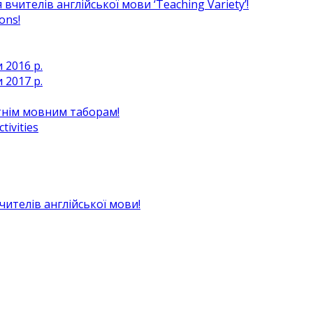
чителів англійської мови ‘Teaching Variety’!
ons!
 2016 р.
 2017 р.
ітнім мовним таборам!
ivities
вчителів англійської мови!