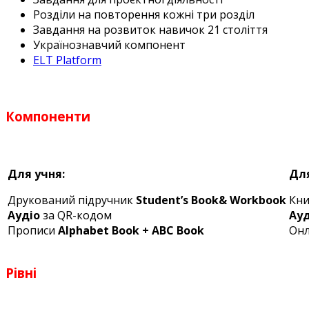
Розділи на повторення кожні три розділ
Завдання на розвиток навичок 21 століття
Українознавчий компонент
ELT Platform
Компоненти
Для учня:
Для
Друкований підручник
Student’s Book& Workbook
Кни
Аудіо
за QR-кодом
Ауд
Прописи
Alphabet Book + ABC Book
Он
Рівні