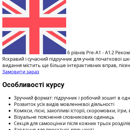
6 рівнів
Pre-A1 - A1.2
Реком
Яскравий і сучасний підручник для учнів початкової ш
видання містить ще більше інтерактивних вправ, пісен
Замовити зараз
Особливості курсу
Зручний формат: підручник і робочий зошит в одн
Розвиток усіх видів мовленнєвої діяльності
Комікси, пісні, захопливі історії, скоромовки, ігри
Візуальне пояснення словникових одиниць
Секція для самооцінки після кожних трьох розділі
Завдання для проєктної діяльності