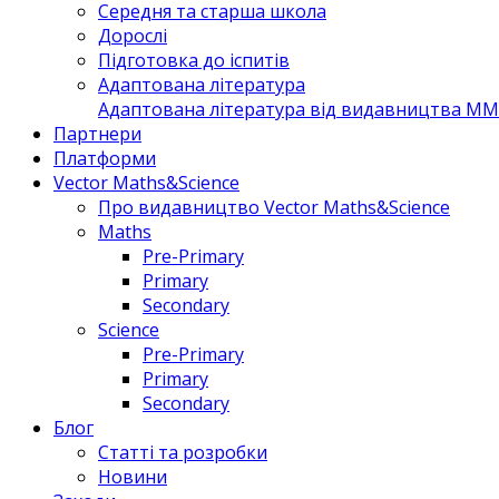
Середня та старша школа
Дорослі
Підготовка до іспитів
Адаптована література
Адаптована література від видавництва MM 
Партнери
Платформи
Vector Maths&Science
Про видавництво Vector Maths&Science
Maths
Pre-Primary
Primary
Secondary
Science
Pre-Primary
Primary
Secondary
Блог
Статті та розробки
Новини