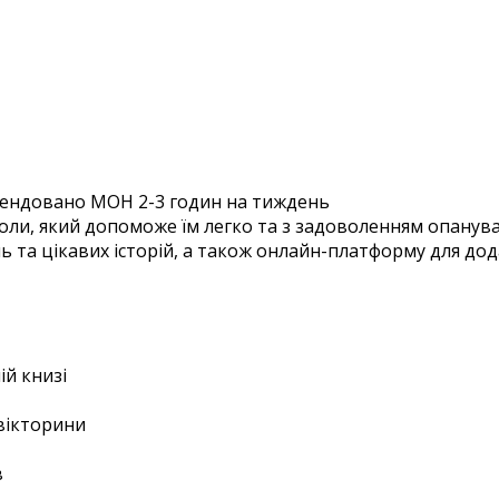
ендовано МОН
2-3 годин на тиждень
коли, який допоможе їм легко та з задоволенням опанува
ь та цікавих історій, а також онлайн-платформу для до
ій книзі
, вікторини
в