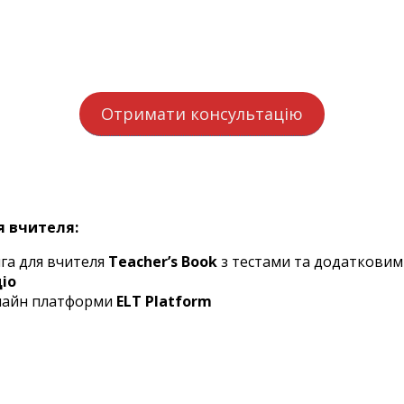
Отримати консультацію
 вчителя:
га для вчителя
Teacher’s Book
з тестами та додаткови
іо
лайн платформи
ELT Platform