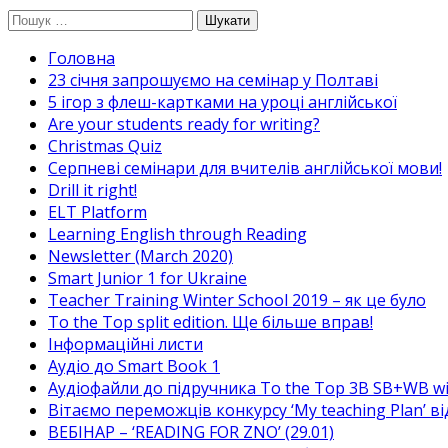
Перейти
Пошук:
до
Головна
вмісту
23 січня запрошуємо на семінар у Полтаві
5 ігор з флеш-картками на уроці англійської
Are your students ready for writing?
Christmas Quiz
Cерпневі семінари для вчителів англійської мови!
Drill it right!
ELT Platform
Learning English through Reading
Newsletter (March 2020)
Smart Junior 1 for Ukraine
Teacher Training Winter School 2019 – як це було
To the Top split edition. Ще більше вправ!
Інформаційні листи
Аудіо до Smart Book 1
Аудіофайли до підручника To the Top 3B SB+WB w
Вітаємо переможців конкурсу ‘My teaching Plan’ в
ВЕБІНАР – ‘READING FOR ZNO’ (29.01)