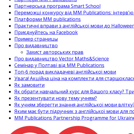
Партнерська програма Smart School
Переможці конкурсу від MM Publications: інтерв’ю 
Платформи MM publications
Практичні вправи з англійської мови до Halloween
Приєднуйтесь на Facebook
Пример страницы
Про видавництво
Захист авторських прав
Про видавництво Vector Maths&Science
Семінар у Полтаві від MM Publications
Топ-6 порад викладачеві англійської мови
Увага! Акційна ціна на комплекти для старшоклас
Як замовити
Як обрати навчальний курс для Вашого класу? Три
Як презентувати нову тему учням?
Як учням зберегти знання англійської мови влітку
Яким має бути підручник з англійської мови для
MM Publications Partnership Programme for Ukrain