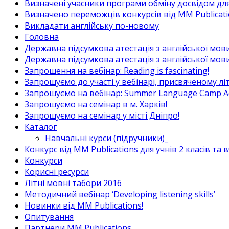
Визначені учасники програми обміну досвідом для в
Визначено переможців конкурсів від MM Publicati
Викладати англійську по-новому
Головна
Державна підсумкова атестація з англійської мови
Державна підсумкова атестація з англійської мови
Запрошення на вебінар: Reading is fascinating!
Запрошуємо до участі у вебінарі, присвяченому л
Запрошуємо на вебінар: Summer Language Camp Act
Запрошуємо на семінар в м. Харків!
Запрошуємо на семінар у місті Дніпро!
Каталог
Навчальні курси (підручники)_
Конкурс від MM Publications для учнів 2 класів та 
Конкурси
Корисні ресурси
Літні мовні табори 2016
Методичний вебінар ‘Developing listening skills’
Новинки від MM Publications!
Опитування
Партнери MM Publications