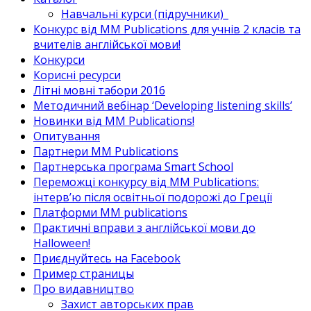
Навчальні курси (підручники)_
Конкурс від MM Publications для учнів 2 класів та
вчителів англійської мови!
Конкурси
Корисні ресурси
Літні мовні табори 2016
Методичний вебінар ‘Developing listening skills’
Новинки від MM Publications!
Опитування
Партнери MM Publications
Партнерська програма Smart School
Переможці конкурсу від MM Publications:
інтерв’ю після освітньої подорожі до Греції
Платформи MM publications
Практичні вправи з англійської мови до
Halloween!
Приєднуйтесь на Facebook
Пример страницы
Про видавництво
Захист авторських прав