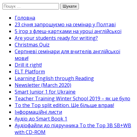
Перейти
Пошук:
до
Головна
вмісту
23 січня запрошуємо на семінар у Полтаві
5 ігор з флеш-картками на уроці англійської
Are your students ready for writing?
Christmas Quiz
Cерпневі семінари для вчителів англійської
мови!
Drill it right!
ELT Platform
Learning English through Reading
Newsletter (March 2020)
Smart Junior 1 for Ukraine
Teacher Training Winter School 2019 – як це було
To the Top split edition. Ще більше вправ!
Інформаційні листи
Аудіо до Smart Book 1
Аудіофайли до підручника To the Top 3B SB+WB
with CD-ROM