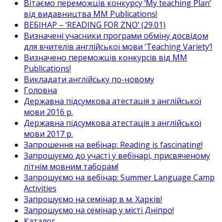
Вітаємо переможців конкурсу ‘My teaching Plan’
від видавництва MM Publications!
ВЕБІНАР – ‘READING FOR ZNO’ (29.01)
Визначені учасники програми обміну досвідом
для вчителів англійської мови ‘Teaching Variety’!
Визначено переможців конкурсів від MM
Publications!
Викладати англійську по-новому
Головна
Державна підсумкова атестація з англійської
мови 2016 р.
Державна підсумкова атестація з англійської
мови 2017 р.
Запрошення на вебінар: Reading is fascinating!
Запрошуємо до участі у вебінарі, присвяченому
літнім мовним таборам!
Запрошуємо на вебінар: Summer Language Camp
Activities
Запрошуємо на семінар в м. Харків!
Запрошуємо на семінар у місті Дніпро!
Каталог