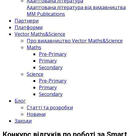
Адаптована література
Адаптована література від видавництва
MM Publications
Партнери
Платформи
Vector Maths&Science
Про видавництво Vector Maths&Science
Maths
Pre-Primary
Primary
Secondary
Science
Pre-Primary
Primary
Secondary
Блог
Статті та розробки
Новини
Заходи
Конкурс відгуків по роботі за Smart