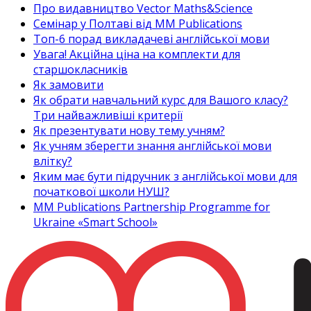
Про видавництво Vector Maths&Science
Семінар у Полтаві від MM Publications
Топ-6 порад викладачеві англійської мови
Увага! Акційна ціна на комплекти для
старшокласників
Як замовити
Як обрати навчальний курс для Вашого класу?
Три найважливіші критерії
Як презентувати нову тему учням?
Як учням зберегти знання англійської мови
влітку?
Яким має бути підручник з англійської мови для
початкової школи НУШ?
MM Publications Partnership Programme for
Ukraine «Smart School»