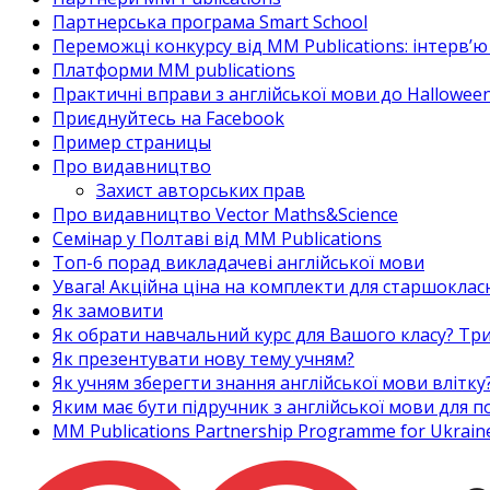
Партнерська програма Smart School
Переможці конкурсу від MM Publications: інтерв’ю 
Платформи MM publications
Практичні вправи з англійської мови до Halloween
Приєднуйтесь на Facebook
Пример страницы
Про видавництво
Захист авторських прав
Про видавництво Vector Maths&Science
Семінар у Полтаві від MM Publications
Топ-6 порад викладачеві англійської мови
Увага! Акційна ціна на комплекти для старшоклас
Як замовити
Як обрати навчальний курс для Вашого класу? Три
Як презентувати нову тему учням?
Як учням зберегти знання англійської мови влітку
Яким має бути підручник з англійської мови для
MM Publications Partnership Programme for Ukrain