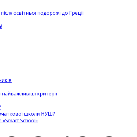
після освітньої подорожі до Греції
!
ників
 найважливіші критерії
?
 початкової школи НУШ?
e «Smart School»