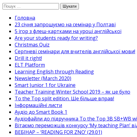
Перейти
Пошук:
до
Головна
вмісту
23 січня запрошуємо на семінар у Полтаві
5 ігор з флеш-картками на уроці англійської
Are your students ready for writing?
Christmas Quiz
Cерпневі семінари для вчителів англійської мови!
Drill it right!
ELT Platform
Learning English through Reading
Newsletter (March 2020)
Smart Junior 1 for Ukraine
Teacher Training Winter School 2019 – як це було
To the Top split edition. Ще більше вправ!
Інформаційні листи
Аудіо до Smart Book 1
Аудіофайли до підручника To the Top 3B SB+WB w
Вітаємо переможців конкурсу ‘My teaching Plan’ в
ВЕБІНАР – ‘READING FOR ZNO’ (29.01)