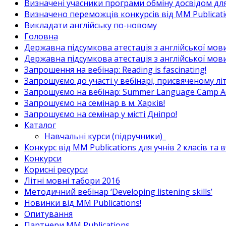
Визначені учасники програми обміну досвідом для в
Визначено переможців конкурсів від MM Publicati
Викладати англійську по-новому
Головна
Державна підсумкова атестація з англійської мови
Державна підсумкова атестація з англійської мови
Запрошення на вебінар: Reading is fascinating!
Запрошуємо до участі у вебінарі, присвяченому л
Запрошуємо на вебінар: Summer Language Camp Act
Запрошуємо на семінар в м. Харків!
Запрошуємо на семінар у місті Дніпро!
Каталог
Навчальні курси (підручники)_
Конкурс від MM Publications для учнів 2 класів та 
Конкурси
Корисні ресурси
Літні мовні табори 2016
Методичний вебінар ‘Developing listening skills’
Новинки від MM Publications!
Опитування
Партнери MM Publications