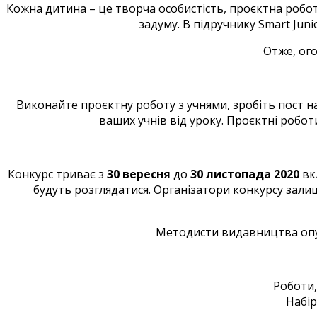
Кожна дитина – це творча особистість, проєктна робо
задуму. В підручнику Smart Juni
Отже, ог
Виконайте проєктну роботу з учнями, зробіть пост н
ваших учнів від уроку. Проєктні робо
Конкурс триває з
30 вересня
до
30 листопада 2020
вкл
будуть розглядатися. Організатори конкурсу зал
Методисти видавництва опуб
Роботи
Набір