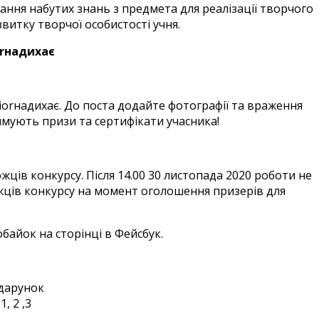
ння набутих знань з предмета для реалізації творчого
звитку творчої особистості учня.
orнадихає
iorнадихає. До поста додайте фотографії та враження
имують призи та сертифікати учасника!
ців конкурсу. Після 14.00 30 листопада 2020 роботи не
жців конкурсу на момент оголошення призерів для
айок на сторінці в Фейсбук.
дарунок
, 2 ,3