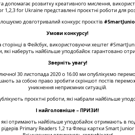
та допомагає розвитку креативного мислення, використа
or 1,2,3 for Ukraine представлені проєктні роботи для ро
олошуємо довготривалий конкурс проєктів
#SmartJuni
Умови конкурсу!
а сторінці в Фейсбук, використовуючи хештег #SmartJun
ти, які наберуть найбільше уподобайок гарантовано отр
Зверніть увагу!
ючно! 30 листопада 2020 о 16.00 ми опублікуємо перемож
ишають за собою право зробити скріншот постів перемо
уникнення неприємних ситуацій.
лікують проєктні роботи, які набрали найбільше уподоб
І найголовніше – ПРИЗИ!
, які отримають найбільше уподобайок отримають в по
 рідерів Primary Readers 1,2 та Флеш картки Smart Junior 1
Всі учасники отримають сертифікати!