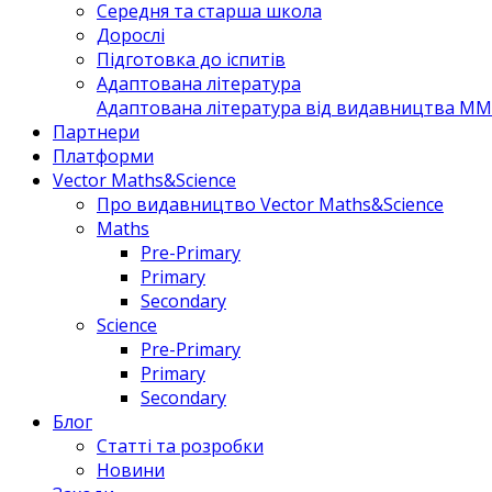
Середня та старша школа
Дорослі
Підготовка до іспитів
Адаптована література
Адаптована література від видавництва MM 
Партнери
Платформи
Vector Maths&Science
Про видавництво Vector Maths&Science
Maths
Pre-Primary
Primary
Secondary
Science
Pre-Primary
Primary
Secondary
Блог
Статті та розробки
Новини