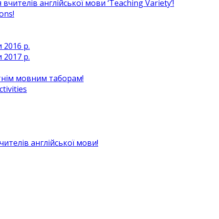
чителів англійської мови ‘Teaching Variety’!
ons!
 2016 р.
 2017 р.
ітнім мовним таборам!
ivities
вчителів англійської мови!