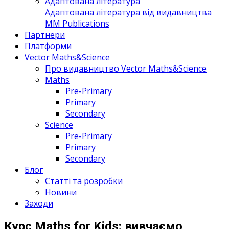
Адаптована література
Адаптована література від видавництва
MM Publications
Партнери
Платформи
Vector Maths&Science
Про видавництво Vector Maths&Science
Maths
Pre-Primary
Primary
Secondary
Science
Pre-Primary
Primary
Secondary
Блог
Статті та розробки
Новини
Заходи
Курс Maths for Kids: вивчаємо