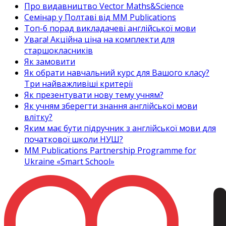
Про видавництво Vector Maths&Science
Семінар у Полтаві від MM Publications
Топ-6 порад викладачеві англійської мови
Увага! Акційна ціна на комплекти для
старшокласників
Як замовити
Як обрати навчальний курс для Вашого класу?
Три найважливіші критерії
Як презентувати нову тему учням?
Як учням зберегти знання англійської мови
влітку?
Яким має бути підручник з англійської мови для
початкової школи НУШ?
MM Publications Partnership Programme for
Ukraine «Smart School»