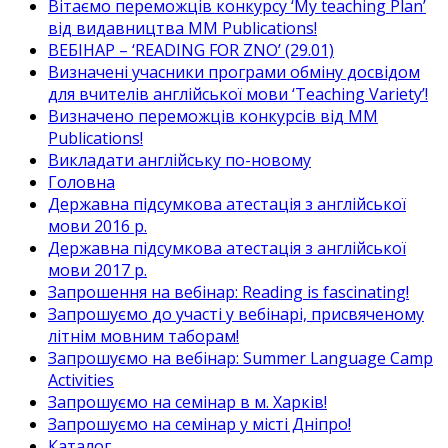
Вітаємо переможців конкурсу ‘My teaching Plan’
від видавництва MM Publications!
ВЕБІНАР – ‘READING FOR ZNO’ (29.01)
Визначені учасники програми обміну досвідом
для вчителів англійської мови ‘Teaching Variety’!
Визначено переможців конкурсів від MM
Publications!
Викладати англійську по-новому
Головна
Державна підсумкова атестація з англійської
мови 2016 р.
Державна підсумкова атестація з англійської
мови 2017 р.
Запрошення на вебінар: Reading is fascinating!
Запрошуємо до участі у вебінарі, присвяченому
літнім мовним таборам!
Запрошуємо на вебінар: Summer Language Camp
Activities
Запрошуємо на семінар в м. Харків!
Запрошуємо на семінар у місті Дніпро!
Каталог