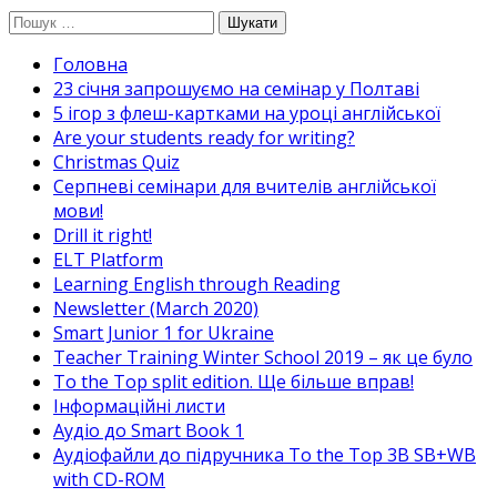
Перейти
Пошук:
до
Головна
вмісту
23 січня запрошуємо на семінар у Полтаві
5 ігор з флеш-картками на уроці англійської
Are your students ready for writing?
Christmas Quiz
Cерпневі семінари для вчителів англійської
мови!
Drill it right!
ELT Platform
Learning English through Reading
Newsletter (March 2020)
Smart Junior 1 for Ukraine
Teacher Training Winter School 2019 – як це було
To the Top split edition. Ще більше вправ!
Інформаційні листи
Аудіо до Smart Book 1
Аудіофайли до підручника To the Top 3B SB+WB
with CD-ROM