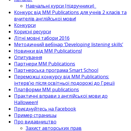
Навчальні курси (підручники)_
Конкурс від MM Publications для учнів 2 класів та
вчителів англійської мови!
Конкурси
Корисні ресурси
Літні мовні табори 2016
Методичний вебінар ‘Developing listening skills’
Новинки від MM Publications!
Опитування
Партнери MM Publications
Партнерська програма Smart School
Переможці конкурсу від MM Publications:
інтерв’ю після освітньої подорожі до Греції
Платформи MM publications
Практичні вправи з англійської мови до
Halloween!
Приєднуйтесь на Facebook
Пример страницы
Про видавництво
Захист авторських прав