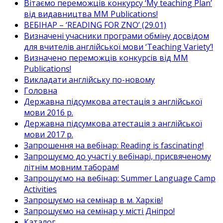
Вітаємо переможців конкурсу ‘My teaching Plan’
від видавництва MM Publications!
ВЕБІНАР – ‘READING FOR ZNO’ (29.01)
Визначені учасники програми обміну досвідом
для вчителів англійської мови ‘Teaching Variety’!
Визначено переможців конкурсів від MM
Publications!
Викладати англійську по-новому
Головна
Державна підсумкова атестація з англійської
мови 2016 р.
Державна підсумкова атестація з англійської
мови 2017 р.
Запрошення на вебінар: Reading is fascinating!
Запрошуємо до участі у вебінарі, присвяченому
літнім мовним таборам!
Запрошуємо на вебінар: Summer Language Camp
Activities
Запрошуємо на семінар в м. Харків!
Запрошуємо на семінар у місті Дніпро!
Каталог