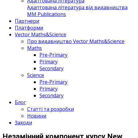
Адаптована література
Адаптована література від видавництва
MM Publications
Партнери
Платформи
Vector Maths&Science
Про видавництво Vector Maths&Science
Maths
Pre-Primary
Primary
Secondary
Science
Pre-Primary
Primary
Secondary
Блог
Статті та розробки
Новини
Заходи
Незамінний компонент курсу New