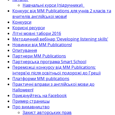
Навчальні курси (підручники)_
Конкурс від MM Publications для учнів 2 класів та
вчителів англійської мови!
Конкурси
Корисні ресурси
Літні мовні табори 2016
Методичний вебінар ‘Developing listening skills’
Новинки від MM Publications!
Опитування
Партнери MM Publications
Партнерська програма Smart School
Переможці конкурсу від MM Publications:
інтерв’ю після освітньої подорожі до Греції
Платформи MM publications
Практичні вправи з англійської мови до
Halloween!
Приєднуйтесь на Facebook
Пример страницы
Про видавництво
Захист авторських прав