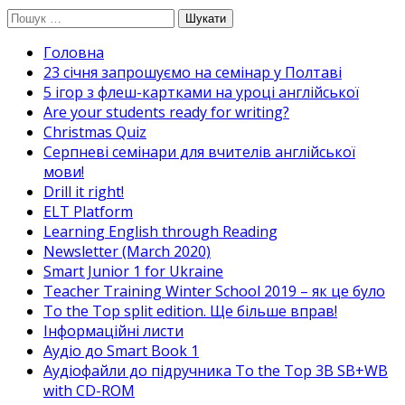
Перейти
Пошук:
до
Головна
вмісту
23 січня запрошуємо на семінар у Полтаві
5 ігор з флеш-картками на уроці англійської
Are your students ready for writing?
Christmas Quiz
Cерпневі семінари для вчителів англійської
мови!
Drill it right!
ELT Platform
Learning English through Reading
Newsletter (March 2020)
Smart Junior 1 for Ukraine
Teacher Training Winter School 2019 – як це було
To the Top split edition. Ще більше вправ!
Інформаційні листи
Аудіо до Smart Book 1
Аудіофайли до підручника To the Top 3B SB+WB
with CD-ROM