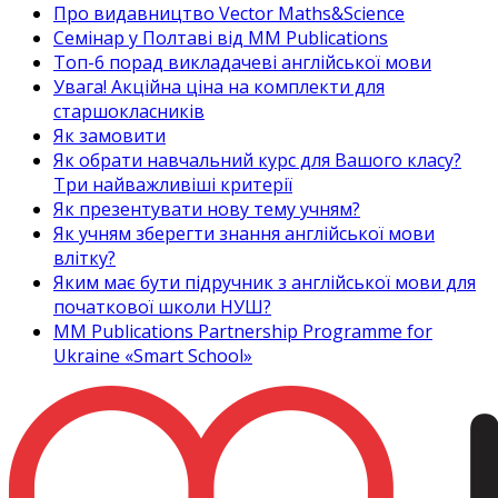
Про видавництво Vector Maths&Science
Семінар у Полтаві від MM Publications
Топ-6 порад викладачеві англійської мови
Увага! Акційна ціна на комплекти для
старшокласників
Як замовити
Як обрати навчальний курс для Вашого класу?
Три найважливіші критерії
Як презентувати нову тему учням?
Як учням зберегти знання англійської мови
влітку?
Яким має бути підручник з англійської мови для
початкової школи НУШ?
MM Publications Partnership Programme for
Ukraine «Smart School»