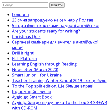
Перейти
Пошук:
до
Головна
вмісту
23 січня запрошуємо на семінар у Полтаві
5 ігор з флеш-картками на уроці англійської
Are your students ready for writing?
Christmas Quiz
Cерпневі семінари для вчителів англійської
мови!
Drill it right!
ELT Platform
Learning English through Reading
Newsletter (March 2020)
Smart Junior 1 for Ukraine
Teacher Training Winter School 2019 – як це було
To the Top split edition. Ще більше вправ!
Інформаційні листи
Аудіо до Smart Book 1
Аудіофайли до підручника To the Top 3B SB+WB
with CD-ROM