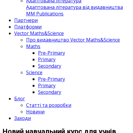
Адаптована література
Адаптована література від видавництва
MM Publications
Партнери
Платформи
Vector Maths&Science
Про видавництво Vector Maths&Science
Maths
Pre-Primary
Primary
Secondary
Science
Pre-Primary
Primary
Secondary
Блог
Статті та розробки
Новини
Заходи
Новий навчальний курс для учнів