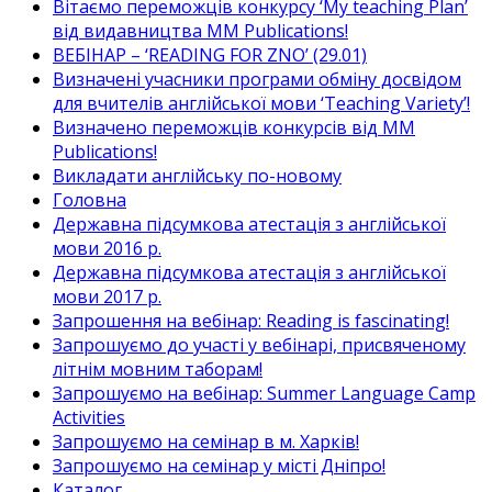
Вітаємо переможців конкурсу ‘My teaching Plan’
від видавництва MM Publications!
ВЕБІНАР – ‘READING FOR ZNO’ (29.01)
Визначені учасники програми обміну досвідом
для вчителів англійської мови ‘Teaching Variety’!
Визначено переможців конкурсів від MM
Publications!
Викладати англійську по-новому
Головна
Державна підсумкова атестація з англійської
мови 2016 р.
Державна підсумкова атестація з англійської
мови 2017 р.
Запрошення на вебінар: Reading is fascinating!
Запрошуємо до участі у вебінарі, присвяченому
літнім мовним таборам!
Запрошуємо на вебінар: Summer Language Camp
Activities
Запрошуємо на семінар в м. Харків!
Запрошуємо на семінар у місті Дніпро!
Каталог