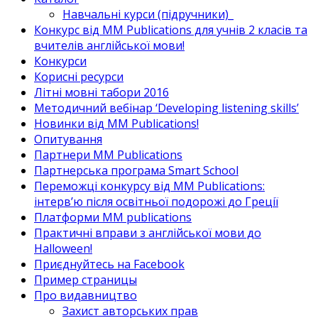
Навчальні курси (підручники)_
Конкурс від MM Publications для учнів 2 класів та
вчителів англійської мови!
Конкурси
Корисні ресурси
Літні мовні табори 2016
Методичний вебінар ‘Developing listening skills’
Новинки від MM Publications!
Опитування
Партнери MM Publications
Партнерська програма Smart School
Переможці конкурсу від MM Publications:
інтерв’ю після освітньої подорожі до Греції
Платформи MM publications
Практичні вправи з англійської мови до
Halloween!
Приєднуйтесь на Facebook
Пример страницы
Про видавництво
Захист авторських прав