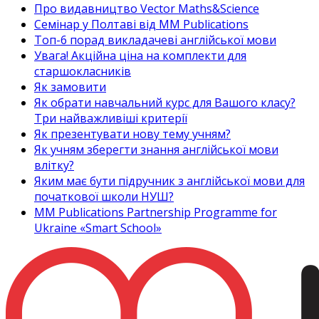
Про видавництво Vector Maths&Science
Семінар у Полтаві від MM Publications
Топ-6 порад викладачеві англійської мови
Увага! Акційна ціна на комплекти для
старшокласників
Як замовити
Як обрати навчальний курс для Вашого класу?
Три найважливіші критерії
Як презентувати нову тему учням?
Як учням зберегти знання англійської мови
влітку?
Яким має бути підручник з англійської мови для
початкової школи НУШ?
MM Publications Partnership Programme for
Ukraine «Smart School»