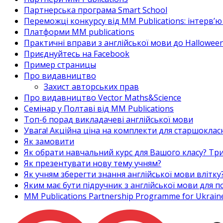
Партнерська програма Smart School
Переможці конкурсу від MM Publications: інтерв’ю 
Платформи MM publications
Практичні вправи з англійської мови до Halloween
Приєднуйтесь на Facebook
Пример страницы
Про видавництво
Захист авторських прав
Про видавництво Vector Maths&Science
Семінар у Полтаві від MM Publications
Топ-6 порад викладачеві англійської мови
Увага! Акційна ціна на комплекти для старшоклас
Як замовити
Як обрати навчальний курс для Вашого класу? Три
Як презентувати нову тему учням?
Як учням зберегти знання англійської мови влітку
Яким має бути підручник з англійської мови для
MM Publications Partnership Programme for Ukrain