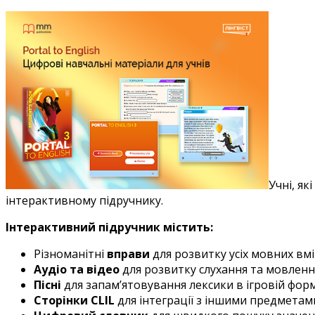
Учні, як
інтерактивному підручнику.
Інтерактивний підручник містить:
Різноманітні
вправи
для розвитку усіх мовних вм
Аудіо та відео
для розвитку слухання та мовленн
Пісні
для запам’ятовування лексики в ігровій форм
Сторінки CLIL
для інтеграції з іншими предметам