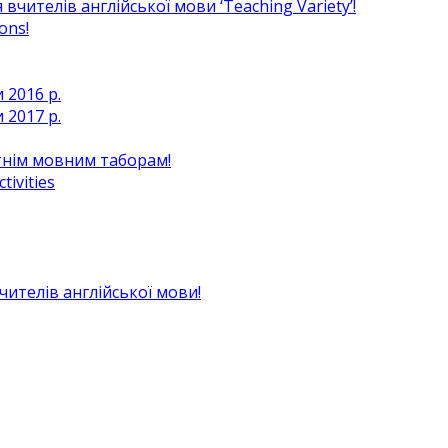
чителів англійської мови ‘Teaching Variety’!
ons!
 2016 р.
 2017 р.
ітнім мовним таборам!
ivities
вчителів англійської мови!