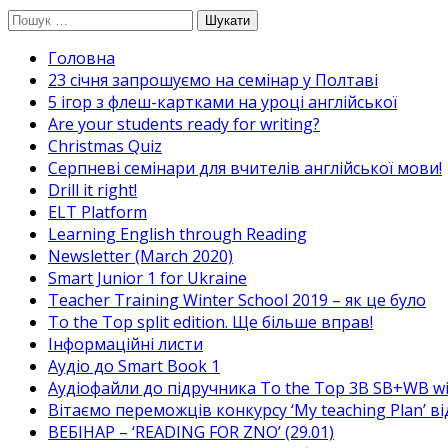
Перейти
Пошук:
до
Головна
вмісту
23 січня запрошуємо на семінар у Полтаві
5 ігор з флеш-картками на уроці англійської
Are your students ready for writing?
Christmas Quiz
Cерпневі семінари для вчителів англійської мови!
Drill it right!
ELT Platform
Learning English through Reading
Newsletter (March 2020)
Smart Junior 1 for Ukraine
Teacher Training Winter School 2019 – як це було
To the Top split edition. Ще більше вправ!
Інформаційні листи
Аудіо до Smart Book 1
Аудіофайли до підручника To the Top 3B SB+WB w
Вітаємо переможців конкурсу ‘My teaching Plan’ в
ВЕБІНАР – ‘READING FOR ZNO’ (29.01)