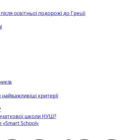
після освітньої подорожі до Греції
!
ників
 найважливіші критерії
?
 початкової школи НУШ?
e «Smart School»