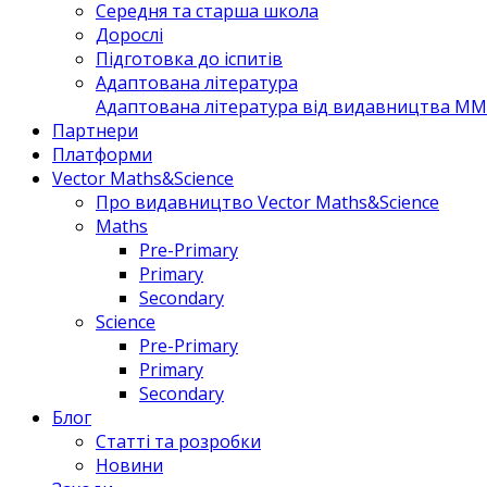
Середня та старша школа
Дорослі
Підготовка до іспитів
Адаптована література
Адаптована література від видавництва MM 
Партнери
Платформи
Vector Maths&Science
Про видавництво Vector Maths&Science
Maths
Pre-Primary
Primary
Secondary
Science
Pre-Primary
Primary
Secondary
Блог
Статті та розробки
Новини