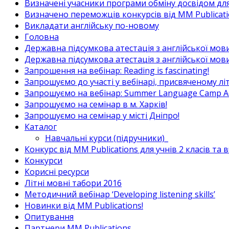
Визначені учасники програми обміну досвідом для в
Визначено переможців конкурсів від MM Publicati
Викладати англійську по-новому
Головна
Державна підсумкова атестація з англійської мови
Державна підсумкова атестація з англійської мови
Запрошення на вебінар: Reading is fascinating!
Запрошуємо до участі у вебінарі, присвяченому л
Запрошуємо на вебінар: Summer Language Camp Act
Запрошуємо на семінар в м. Харків!
Запрошуємо на семінар у місті Дніпро!
Каталог
Навчальні курси (підручники)_
Конкурс від MM Publications для учнів 2 класів та 
Конкурси
Корисні ресурси
Літні мовні табори 2016
Методичний вебінар ‘Developing listening skills’
Новинки від MM Publications!
Опитування
Партнери MM Publications