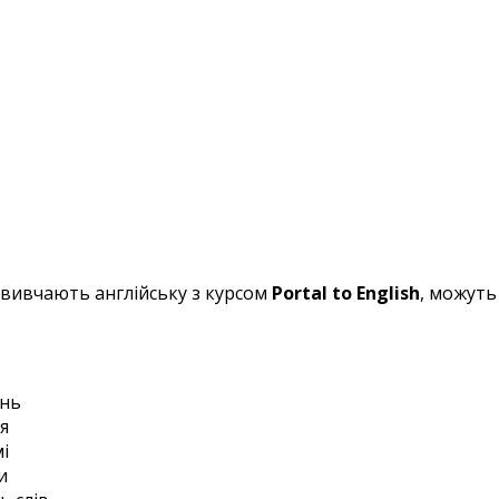
і вивчають англійську з курсом
Portal to English
, можуть
інь
я
і
и