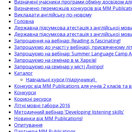
Визначені учасники програми обміну досвідом для в
Визначено переможців конкурсів від MM Publicati
Викладати англійську по-новому
Головна
Державна підсумкова атестація з англійської мови
Державна підсумкова атестація з англійської мови
Запрошення на вебінар: Reading is fascinating!
Запрошуємо до участі у вебінарі, присвяченому л
Запрошуємо на вебінар: Summer Language Camp Act
Запрошуємо на семінар в м. Харків!
Запрошуємо на семінар у місті Дніпро!
Каталог
Навчальні курси (підручники)_
Конкурс від MM Publications для учнів 2 класів та 
Конкурси
Корисні ресурси
Літні мовні табори 2016
Методичний вебінар ‘Developing listening skills’
Новинки від MM Publications!
Опитування
Партнери MM Publications