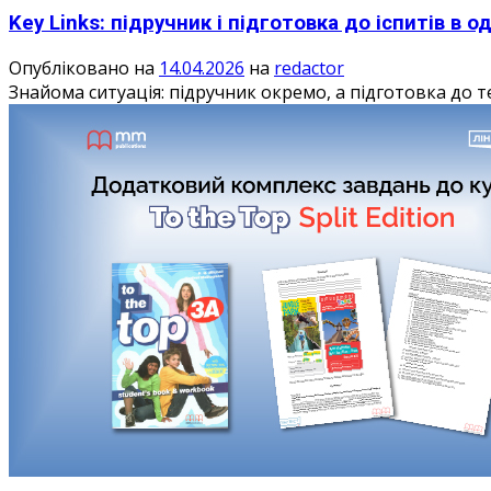
Key Links: підручник і підготовка до іспитів в о
Опубліковано на
14.04.2026
на
redactor
Знайома ситуація: підручник окремо, а підготовка до тес