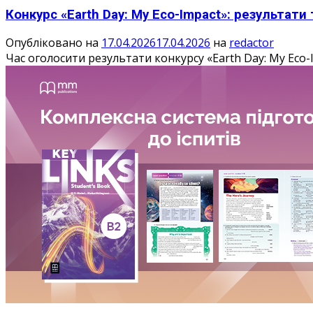
Конкурс «Earth Day: My Eco-Impact»: результати
Опубліковано на
17.04.2026
17.04.2026
на
redactor
Час оголосити результати конкурсу «Earth Day: My Eco-I