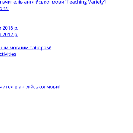
чителів англійської мови ‘Teaching Variety’!
ons!
 2016 р.
 2017 р.
ітнім мовним таборам!
ivities
вчителів англійської мови!