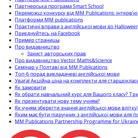
Партнерська програма Smart School
Переможці конкурсу від MM Publications: інтерв’ю 
Платформи MM publications
Практичні вправи з англійської мови до Halloween
Приєднуйтесь на Facebook
Пример страницы
Про видавництво
Захист авторських прав
Про видавництво Vector Maths&Science
Семінар у Полтаві від MM Publications
Топ-6 порад викладачеві англійської мови
Увага! Акційна ціна на комплекти для старшоклас
Як замовити
Як обрати навчальний курс для Вашого класу? Три
Як презентувати нову тему учням?
Як учням зберегти знання англійської мови влітку
Яким має бути підручник з англійської мови для
MM Publications Partnership Programme for Ukrain