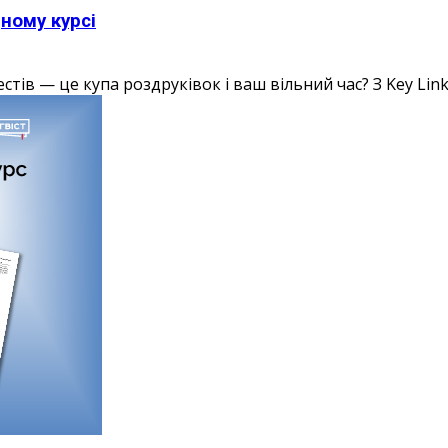
дному курсі
тів — це купа роздруківок і ваш вільний час? З Key Links