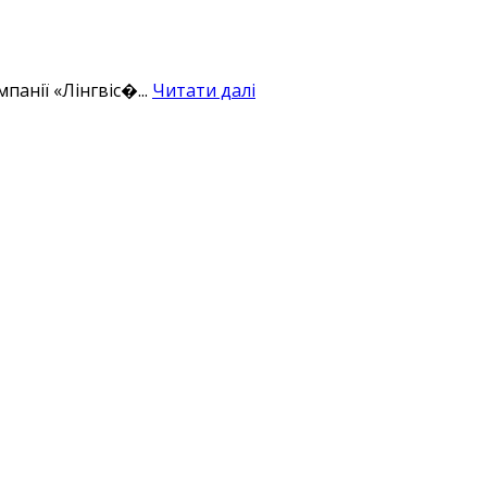
анії «Лінгвіс�...
Читати далі