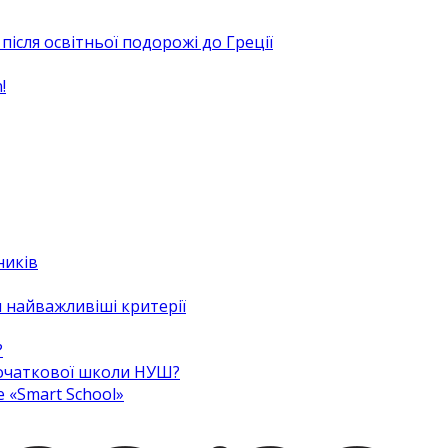
після освітньої подорожі до Греції
!
ників
 найважливіші критерії
?
 початкової школи НУШ?
e «Smart School»