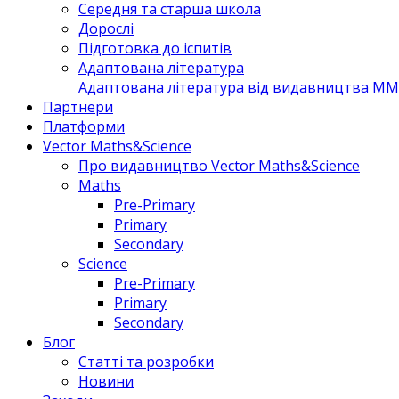
Середня та старша школа
Дорослі
Підготовка до іспитів
Адаптована література
Адаптована література від видавництва MM 
Партнери
Платформи
Vector Maths&Science
Про видавництво Vector Maths&Science
Maths
Pre-Primary
Primary
Secondary
Science
Pre-Primary
Primary
Secondary
Блог
Статті та розробки
Новини