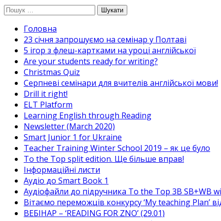
Перейти
Пошук:
до
Головна
вмісту
23 січня запрошуємо на семінар у Полтаві
5 ігор з флеш-картками на уроці англійської
Are your students ready for writing?
Christmas Quiz
Cерпневі семінари для вчителів англійської мови!
Drill it right!
ELT Platform
Learning English through Reading
Newsletter (March 2020)
Smart Junior 1 for Ukraine
Teacher Training Winter School 2019 – як це було
To the Top split edition. Ще більше вправ!
Інформаційні листи
Аудіо до Smart Book 1
Аудіофайли до підручника To the Top 3B SB+WB w
Вітаємо переможців конкурсу ‘My teaching Plan’ в
ВЕБІНАР – ‘READING FOR ZNO’ (29.01)