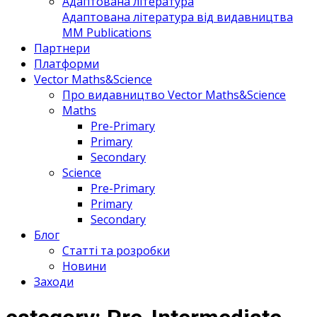
Адаптована література
Адаптована література від видавництва
MM Publications
Партнери
Платформи
Vector Maths&Science
Про видавництво Vector Maths&Science
Maths
Pre-Primary
Primary
Secondary
Science
Pre-Primary
Primary
Secondary
Блог
Статті та розробки
Новини
Заходи