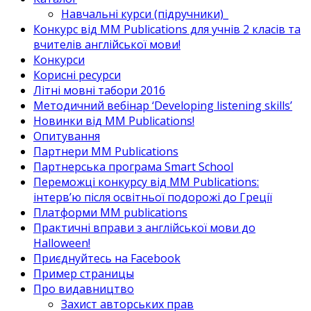
Навчальні курси (підручники)_
Конкурс від MM Publications для учнів 2 класів та
вчителів англійської мови!
Конкурси
Корисні ресурси
Літні мовні табори 2016
Методичний вебінар ‘Developing listening skills’
Новинки від MM Publications!
Опитування
Партнери MM Publications
Партнерська програма Smart School
Переможці конкурсу від MM Publications:
інтерв’ю після освітньої подорожі до Греції
Платформи MM publications
Практичні вправи з англійської мови до
Halloween!
Приєднуйтесь на Facebook
Пример страницы
Про видавництво
Захист авторських прав