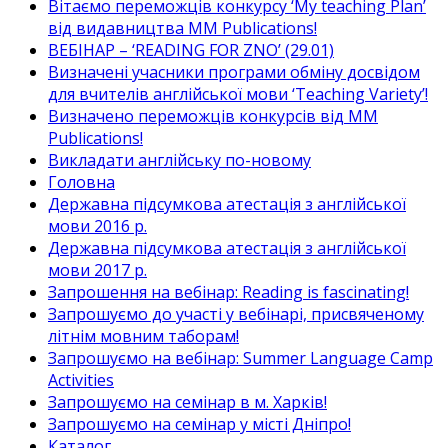
Вітаємо переможців конкурсу ‘My teaching Plan’
від видавництва MM Publications!
ВЕБІНАР – ‘READING FOR ZNO’ (29.01)
Визначені учасники програми обміну досвідом
для вчителів англійської мови ‘Teaching Variety’!
Визначено переможців конкурсів від MM
Publications!
Викладати англійську по-новому
Головна
Державна підсумкова атестація з англійської
мови 2016 р.
Державна підсумкова атестація з англійської
мови 2017 р.
Запрошення на вебінар: Reading is fascinating!
Запрошуємо до участі у вебінарі, присвяченому
літнім мовним таборам!
Запрошуємо на вебінар: Summer Language Camp
Activities
Запрошуємо на семінар в м. Харків!
Запрошуємо на семінар у місті Дніпро!
Каталог