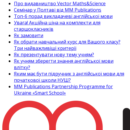
Про видавництво Vector Maths&Science
Семінар у Полтаві від MM Publications
Топ-6 порад викладачеві англійської мови
Увага! Акційна ціна на комплекти для
старшокласників
Як замовити
Як обрати навчальний курс для Вашого класу?
Три найважливіші критерії
Як презентувати нову тему учням?
Як учням зберегти знання англійської мови
влітку?
Яким має бути підручник з англійської мови для
початкової школи НУШ?
MM Publications Partnership Programme for
Ukraine «Smart School»