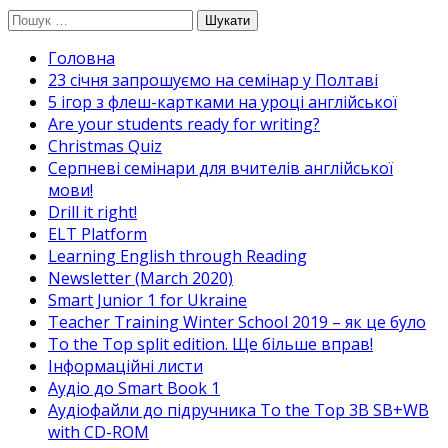
Перейти
Пошук:
до
Головна
вмісту
23 січня запрошуємо на семінар у Полтаві
5 ігор з флеш-картками на уроці англійської
Are your students ready for writing?
Christmas Quiz
Cерпневі семінари для вчителів англійської
мови!
Drill it right!
ELT Platform
Learning English through Reading
Newsletter (March 2020)
Smart Junior 1 for Ukraine
Teacher Training Winter School 2019 – як це було
To the Top split edition. Ще більше вправ!
Інформаційні листи
Аудіо до Smart Book 1
Аудіофайли до підручника To the Top 3B SB+WB
with CD-ROM