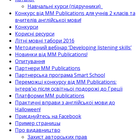
Навчальні курси (підручники)_
Конкурс від MM Publications для учнів 2 класів та
вчителів англійської мови!
Конкурси
Корисні ресурси
Літні мовні табори 2016
Методичний вебінар ‘Developing listening skills’
Новинки від MM Publications!
Опитування
Партнери MM Publications
Партнерська програма Smart School
Переможці конкурсу від MM Publications:
інтерв’ю після освітньої подорожі до Греції
Платформи MM publications
Практичні вправи з англійської мови до
Halloween!
Приєднуйтесь на Facebook
Пример страницы
Про видавництво
Захист авторських прав