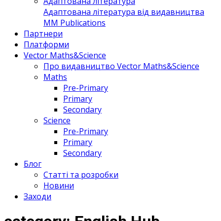
Адаптована література
Адаптована література від видавництва
MM Publications
Партнери
Платформи
Vector Maths&Science
Про видавництво Vector Maths&Science
Maths
Pre-Primary
Primary
Secondary
Science
Pre-Primary
Primary
Secondary
Блог
Статті та розробки
Новини
Заходи