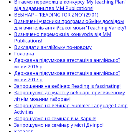
Вітаємо переможців конкурсу ‘My teaching Plan’
від видавництва MM Publications!
ВЕБІНАР – ‘READING FOR ZNO’ (29.01)
Визначені учасники програми обміну досвідом
для вчителів англійської мови ‘Teaching Variety’!
Визначено переможців конкурсів від MM
Publications!
Викладати англійську по-новому
Головна
Державна підсумкова атестація з англійської
мови 2016 р.
Державна підсумкова атестація з англійської
мови 2017 р.
Запрошення на вебінар: Reading is fascinating!
Запрошуємо до участі у вебінарі, присвяченому
літнім мовним таборам!
Запрошуємо на вебінар: Summer Language Camp
Activities
Запрошуємо на семінар в м. Харків!
Запрошуємо на семінар у місті Дніпро!
Каталог