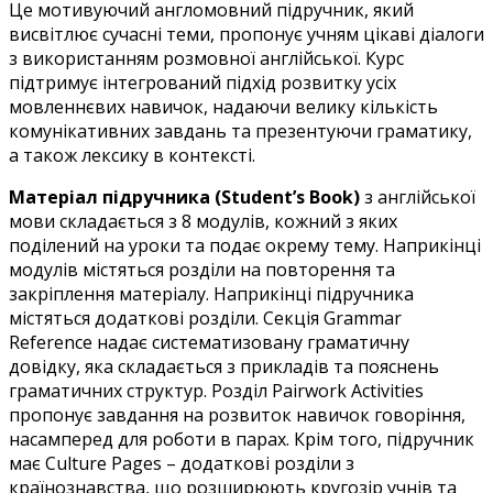
Це мотивуючий англомовний підручник, який
висвітлює сучасні теми, пропонує учням цікаві діалоги
з використанням розмовної англійської. Курс
підтримує інтегрований підхід розвитку усіх
мовленнєвих навичок, надаючи велику кількість
комунікативних завдань та презентуючи граматику,
а також лексику в контексті.
Матеріал підручника (Student’s Book)
з англійської
мови складається з 8 модулів, кожний з яких
поділений на уроки та подає окрему тему. Наприкінці
модулів містяться розділи на повторення та
закріплення матеріалу. Наприкінці підручника
містяться додаткові розділи. Секція Grammar
Reference надає систематизовану граматичну
довідку, яка складається з прикладів та пояснень
граматичних структур. Розділ Pairwork Activities
пропонує завдання на розвиток навичок говоріння,
насамперед для роботи в парах. Крім того, підручник
має Culture Pages – додаткові розділи з
країнознавства, що розширюють кругозір учнів та