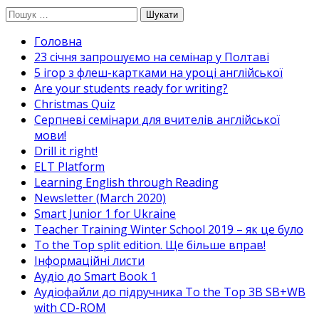
Перейти
Пошук:
до
Головна
вмісту
23 січня запрошуємо на семінар у Полтаві
5 ігор з флеш-картками на уроці англійської
Are your students ready for writing?
Christmas Quiz
Cерпневі семінари для вчителів англійської
мови!
Drill it right!
ELT Platform
Learning English through Reading
Newsletter (March 2020)
Smart Junior 1 for Ukraine
Teacher Training Winter School 2019 – як це було
To the Top split edition. Ще більше вправ!
Інформаційні листи
Аудіо до Smart Book 1
Аудіофайли до підручника To the Top 3B SB+WB
with CD-ROM