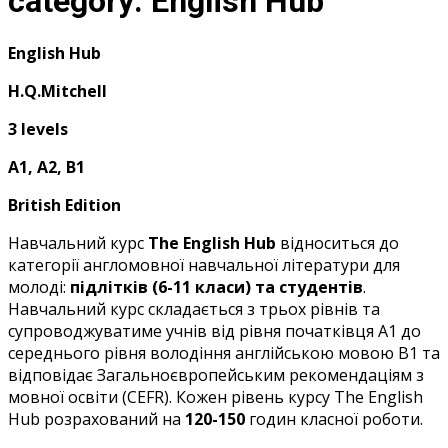
category:
English Hub
English Hub
H.Q.Mitchell
3 levels
A1, А2, В1
British Edition
Навчальний курс
The English Hub
відноситься до
категорії англомовної навчальної літератури для
молоді:
підлітків (6-11 класи) та студентів
.
Навчальний курс складається з трьох рівнів та
супроводжуватиме учнів від рівня початківця A1 до
середнього рівня володіння англійською мовою B1 та
відповідає Загальноєвропейським рекомендаціям з
мовної освіти (CEFR). Кожен рівень курсу The English
Hub розрахований на
120-150
годин класної роботи.