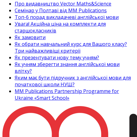
Про видавництво Vector Maths&Science
Семінар у Полтаві від MM Publications
Топ-6 порад викладачеві англійської мови
Увага! Акційна ціна на комплекти для
старшокласників
Як замовити
Як обрати навчальний курс для Вашого класу?
Три найважливіші критерії
Як презентувати нову тему учням?
Як учням зберегти знання англійської мови
влітку?
Яким має бути підручник з англійської мови для
початкової школи НУШ?
MM Publications Partnership Programme for
Ukraine «Smart School»