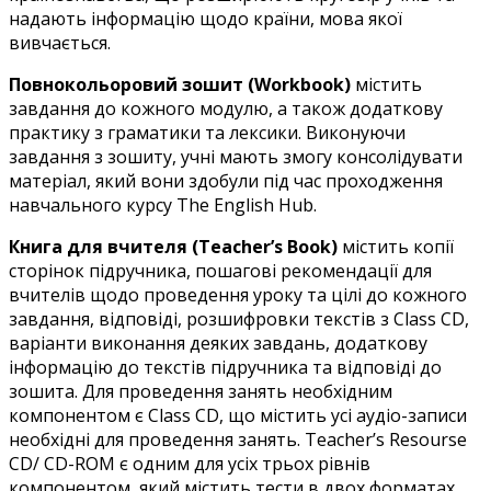
надають інформацію щодо країни, мова якої
вивчається.
Повнокольоровий зошит (Workbook)
містить
завдання до кожного модулю, а також додаткову
практику з граматики та лексики. Виконуючи
завдання з зошиту, учні мають змогу консолідувати
матеріал, який вони здобули під час проходження
навчального курсу The English Hub.
Книга для вчителя (Teacher’s Book)
містить копії
сторінок підручника, пошагові рекомендації для
вчителів щодо проведення уроку та цілі до кожного
завдання, відповіді, розшифровки текстів з Class CD,
варіанти виконання деяких завдань, додаткову
інформацію до текстів підручника та відповіді до
зошита. Для проведення занять необхідним
компонентом є Class CD, що містить усі аудіо-записи
необхідні для проведення занять. Teacher’s Resourse
CD/ CD-ROM є одним для усіх трьох рівнів
компонентом, який містить тести в двох форматах,