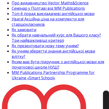
Про видавництво Vector Maths&Science
Семінар у Полтаві від MM Publications
Топ-6 порад викладачеві англійської мови
Увага! Акційна ціна на комплекти для
старшокласників
Як замовити
Як обрати навчальний курс для Вашого класу?
Три найважливіші критерії
Як презентувати нову тему учням?
Як учням зберегти знання англійської мови
влітку?
Яким має бути підручник з англійської мови для
початкової школи НУШ?
MM Publications Partnership Programme for
Ukraine «Smart School»