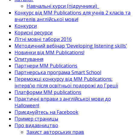
Навчальні курси (підручники)_
Конкурс від MM Publications для учнів 2 класів та
вчителів англійської мови!
Конкурси
Корисні ресурси
Літні мовні табори 2016
Методичний вебінар ‘Developing listening skills’
Новинки від MM Publications!
Опитування
Партнери MM Publications
Партнерська програма Smart School
Переможці конкурсу від MM Publications:
інтерв’ю після освітньої подорожі до Греції
Платформи MM publications
Практичні вправи з англійської мови до
Halloween!
Приєднуйтесь на Facebook
Пример страницы
Про видавництво
Захист авторських прав