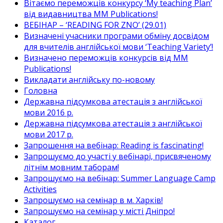
Вітаємо переможців конкурсу ‘My teaching Plan’
від видавництва MM Publications!
ВЕБІНАР – ‘READING FOR ZNO’ (29.01)
Визначені учасники програми обміну досвідом
для вчителів англійської мови ‘Teaching Variety’!
Визначено переможців конкурсів від MM
Publications!
Викладати англійську по-новому
Головна
Державна підсумкова атестація з англійської
мови 2016 р.
Державна підсумкова атестація з англійської
мови 2017 р.
Запрошення на вебінар: Reading is fascinating!
Запрошуємо до участі у вебінарі, присвяченому
літнім мовним таборам!
Запрошуємо на вебінар: Summer Language Camp
Activities
Запрошуємо на семінар в м. Харків!
Запрошуємо на семінар у місті Дніпро!
Каталог