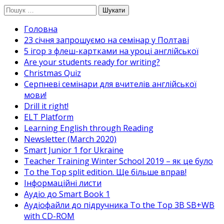
Перейти
Пошук:
до
Головна
вмісту
23 січня запрошуємо на семінар у Полтаві
5 ігор з флеш-картками на уроці англійської
Are your students ready for writing?
Christmas Quiz
Cерпневі семінари для вчителів англійської
мови!
Drill it right!
ELT Platform
Learning English through Reading
Newsletter (March 2020)
Smart Junior 1 for Ukraine
Teacher Training Winter School 2019 – як це було
To the Top split edition. Ще більше вправ!
Інформаційні листи
Аудіо до Smart Book 1
Аудіофайли до підручника To the Top 3B SB+WB
with CD-ROM