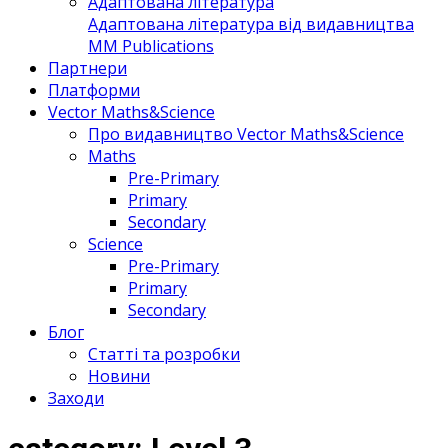
Адаптована література
Адаптована література від видавництва
MM Publications
Партнери
Платформи
Vector Maths&Science
Про видавництво Vector Maths&Science
Maths
Pre-Primary
Primary
Secondary
Science
Pre-Primary
Primary
Secondary
Блог
Статті та розробки
Новини
Заходи