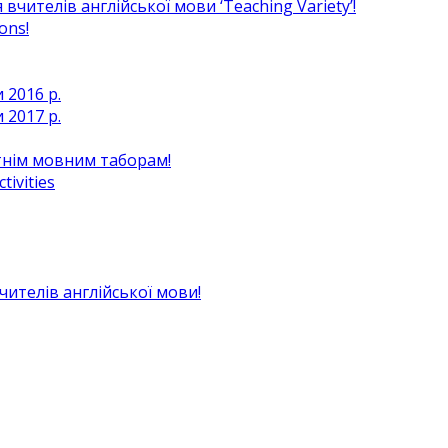
чителів англійської мови ‘Teaching Variety’!
ons!
 2016 р.
 2017 р.
ітнім мовним таборам!
ivities
вчителів англійської мови!