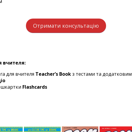
м
Отримати консультацію
 вчителя:
га для вчителя
Teacher’s Book
з тестами та додаткови
іо
ешкартки
Flashcards