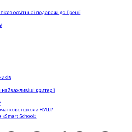
після освітньої подорожі до Греції
!
ників
 найважливіші критерії
?
 початкової школи НУШ?
e «Smart School»