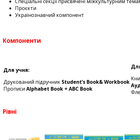
Спеціальні секції присвячені міжкультурним тема
Проєкти
Українознавчий компонент
Компоненти
Для
Для учня:
Кни
Друкований підручник
Student’s Book& Workbook
Ауд
Прописи
Alphabet Book + ABC Book
Фл
Рівні