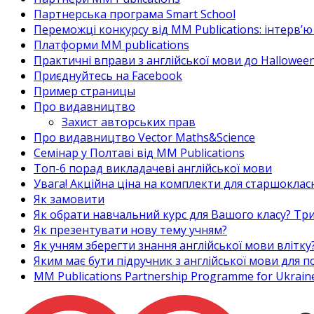
Партнерська програма Smart School
Переможці конкурсу від MM Publications: інтерв’ю 
Платформи MM publications
Практичні вправи з англійської мови до Halloween
Приєднуйтесь на Facebook
Пример страницы
Про видавництво
Захист авторських прав
Про видавництво Vector Maths&Science
Семінар у Полтаві від MM Publications
Топ-6 порад викладачеві англійської мови
Увага! Акційна ціна на комплекти для старшоклас
Як замовити
Як обрати навчальний курс для Вашого класу? Три
Як презентувати нову тему учням?
Як учням зберегти знання англійської мови влітку
Яким має бути підручник з англійської мови для
MM Publications Partnership Programme for Ukrain