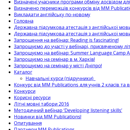
Визначені учасники програми обміну досвідом для в
Визначено переможців конкурсів від MM Publicati
Викладати англійську по-новому
Головна
Державна підсумкова атестація з англійської мови
Державна підсумкова атестація з англійської мови
Запрошення на вебінар: Reading is fascinating!
Запрошуємо до участі у вебінарі, присвяченому л
Запрошуємо на вебінар: Summer Language Camp Act
Запрошуємо на семінар в м. Харків!
Запрошуємо на семінар у місті Дніпро!
Каталог
Навчальні курси (підручники)_
Конкурс від MM Publications для учнів 2 класів та 
Конкурси
Корисні ресурси
Літні мовні табори 2016
Методичний вебінар ‘Developing listening skills’
Новинки від MM Publications!
Опитування
Партнери MM Publications