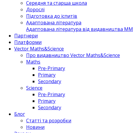
Середня та старша школа
Дорослі
Підготовка до іспитів
Адаптована література
Адаптована література від видавництва MM 
Партнери
Платформи
Vector Maths&Science
Про видавництво Vector Maths&Science
Maths
Pre-Primary
Primary
Secondary
Science
Pre-Primary
Primary
Secondary
Блог
Статті та розробки
Новини