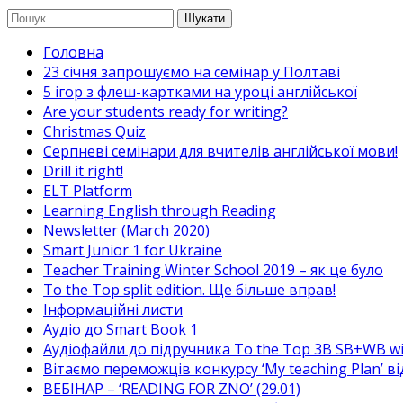
Перейти
Пошук:
до
Головна
вмісту
23 січня запрошуємо на семінар у Полтаві
5 ігор з флеш-картками на уроці англійської
Are your students ready for writing?
Christmas Quiz
Cерпневі семінари для вчителів англійської мови!
Drill it right!
ELT Platform
Learning English through Reading
Newsletter (March 2020)
Smart Junior 1 for Ukraine
Teacher Training Winter School 2019 – як це було
To the Top split edition. Ще більше вправ!
Інформаційні листи
Аудіо до Smart Book 1
Аудіофайли до підручника To the Top 3B SB+WB w
Вітаємо переможців конкурсу ‘My teaching Plan’ в
ВЕБІНАР – ‘READING FOR ZNO’ (29.01)