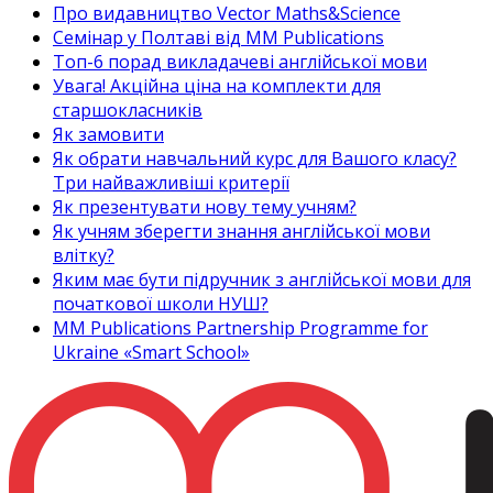
Про видавництво Vector Maths&Science
Семінар у Полтаві від MM Publications
Топ-6 порад викладачеві англійської мови
Увага! Акційна ціна на комплекти для
старшокласників
Як замовити
Як обрати навчальний курс для Вашого класу?
Три найважливіші критерії
Як презентувати нову тему учням?
Як учням зберегти знання англійської мови
влітку?
Яким має бути підручник з англійської мови для
початкової школи НУШ?
MM Publications Partnership Programme for
Ukraine «Smart School»