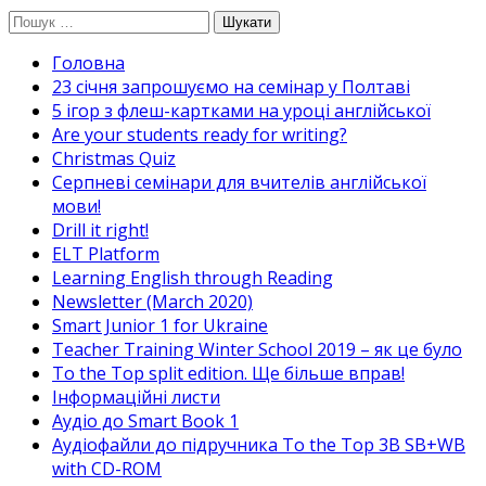
Перейти
Пошук:
до
Головна
вмісту
23 січня запрошуємо на семінар у Полтаві
5 ігор з флеш-картками на уроці англійської
Are your students ready for writing?
Christmas Quiz
Cерпневі семінари для вчителів англійської
мови!
Drill it right!
ELT Platform
Learning English through Reading
Newsletter (March 2020)
Smart Junior 1 for Ukraine
Teacher Training Winter School 2019 – як це було
To the Top split edition. Ще більше вправ!
Інформаційні листи
Аудіо до Smart Book 1
Аудіофайли до підручника To the Top 3B SB+WB
with CD-ROM