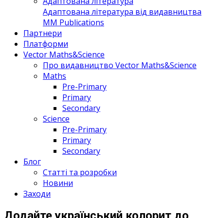
Адаптована література
Адаптована література від видавництва
MM Publications
Партнери
Платформи
Vector Maths&Science
Про видавництво Vector Maths&Science
Maths
Pre-Primary
Primary
Secondary
Science
Pre-Primary
Primary
Secondary
Блог
Статті та розробки
Новини
Заходи
Додайте український колорит до