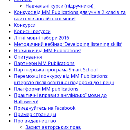
Навчальні курси (підручники)_
Конкурс від MM Publications для учнів 2 класів та
вчителів англійської мови!
Конкурси
Корисні ресурси
Літні мовні табори 2016
Методичний вебінар ‘Developing listening skills’
Новинки від MM Publications!
Опитування
Партнери MM Publications
Партнерська програма Smart School
Переможці конкурсу від MM Publications:
інтерв’ю після освітньої подорожі до Греції
Платформи MM publications
Практичні вправи з англійської мови до
Halloween!
Приєднуйтесь на Facebook
Пример страницы
Про видавництво
Захист авторських прав