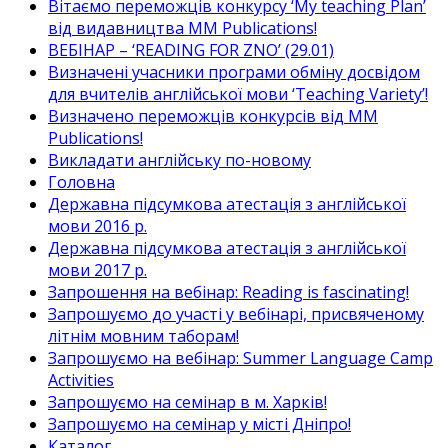
Вітаємо переможців конкурсу ‘My teaching Plan’
від видавництва MM Publications!
ВЕБІНАР – ‘READING FOR ZNO’ (29.01)
Визначені учасники програми обміну досвідом
для вчителів англійської мови ‘Teaching Variety’!
Визначено переможців конкурсів від MM
Publications!
Викладати англійську по-новому
Головна
Державна підсумкова атестація з англійської
мови 2016 р.
Державна підсумкова атестація з англійської
мови 2017 р.
Запрошення на вебінар: Reading is fascinating!
Запрошуємо до участі у вебінарі, присвяченому
літнім мовним таборам!
Запрошуємо на вебінар: Summer Language Camp
Activities
Запрошуємо на семінар в м. Харків!
Запрошуємо на семінар у місті Дніпро!
Каталог