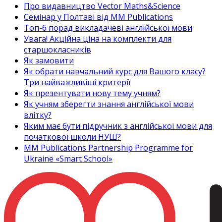
Про видавництво Vector Maths&Science
Семінар у Полтаві від MM Publications
Топ-6 порад викладачеві англійської мови
Увага! Акційна ціна на комплекти для
старшокласників
Як замовити
Як обрати навчальний курс для Вашого класу?
Три найважливіші критерії
Як презентувати нову тему учням?
Як учням зберегти знання англійської мови
влітку?
Яким має бути підручник з англійської мови для
початкової школи НУШ?
MM Publications Partnership Programme for
Ukraine «Smart School»