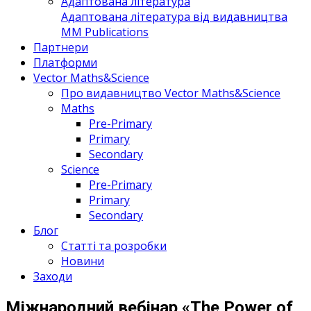
Адаптована література
Адаптована література від видавництва
MM Publications
Партнери
Платформи
Vector Maths&Science
Про видавництво Vector Maths&Science
Maths
Pre-Primary
Primary
Secondary
Science
Pre-Primary
Primary
Secondary
Блог
Статті та розробки
Новини
Заходи
Міжнародний вебінар «The Power of