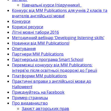
Навчальні курси (підручники)_
Конкурс від MM Publications для учнів 2 класів та
вчителів англійської мови!
Конкурси
Корисні ресурси
Літні мовні табори 2016
Методичний вебінар ‘Developing listening skills’
Новинки від MM Publications!
Опитування
Партнери MM Publications
Партнерська програма Smart School
Переможці конкурсу від MM Publications:
інтерв’ю після освітньої подорожі до Греції
Платформи MM publications
Практичні вправи з англійської мови до
Halloween!
Приєднуйтесь на Facebook
Пример страницы
Про видавництво
Захист авторських прав