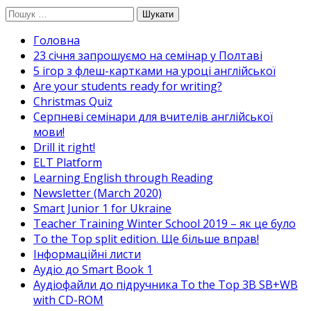
Перейти
Пошук:
до
Головна
вмісту
23 січня запрошуємо на семінар у Полтаві
5 ігор з флеш-картками на уроці англійської
Are your students ready for writing?
Christmas Quiz
Cерпневі семінари для вчителів англійської
мови!
Drill it right!
ELT Platform
Learning English through Reading
Newsletter (March 2020)
Smart Junior 1 for Ukraine
Teacher Training Winter School 2019 – як це було
To the Top split edition. Ще більше вправ!
Інформаційні листи
Аудіо до Smart Book 1
Аудіофайли до підручника To the Top 3B SB+WB
with CD-ROM