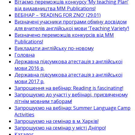
Вітаємо переможців конкурсу ‘My teaching Plan’
від видавництва MM Publications!
ВЕБІНАР – ‘READING FOR ZNO’ (29.01)
Визначені учасники програми обміну досвідом
для вчителів англійської мови ‘Teaching Variety’!
Визначено переможців конкурсів від MM
Publications!
Викладати англійську по-новому
Головна
Державна підсумкова атестація з англійської
мови 2016 р.
Державна підсумкова атестація з англійської
мови 2017 р.
Запрошення на вебінар: Reading is fascinating!
Запрошуємо до участі у вебінарі, присвяченому
літнім мовним таборам!
Запрошуємо на вебінар: Summer Language Camp
Activities
Запрошуємо на семінар в м. Харків!
Запрошуємо на семінар у місті Дніпро!
Каталог