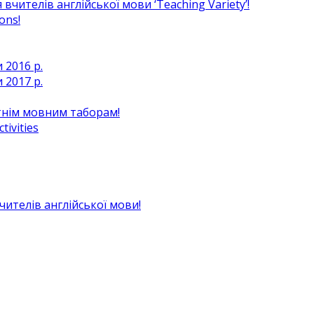
чителів англійської мови ‘Teaching Variety’!
ons!
 2016 р.
 2017 р.
ітнім мовним таборам!
ivities
вчителів англійської мови!