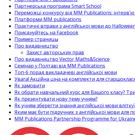
Партнерська програма Smart School
Переможці конкурсу від MM Publications: інтерв’ю 
Платформи MM publications
Практичні вправи з англійської мови до Halloween
Приєднуйтесь на Facebook
Пример страницы
Про видавництво
Захист авторських прав
Про видавництво Vector Maths&Science
Семінар у Полтаві від MM Publications
Топ-6 порад викладачеві англійської мови
Увага! Акційна ціна на комплекти для старшоклас
Як замовити
Як обрати навчальний курс для Вашого класу? Три
Як презентувати нову тему учням?
Як учням зберегти знання англійської мови влітку
Яким має бути підручник з англійської мови для
MM Publications Partnership Programme for Ukrain