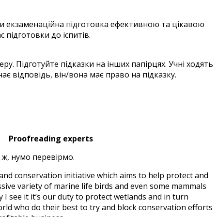
ти екзаменаційна підготовка ефективною та цікавою
 підготовки до іспитів.
ру. Підготуйте підказки на інших папірцях. Учні ходять
ає відповідь, він/вона має право на підказку.
.2.
Proofreading experts
 ж, нумо перевірмо.
land conservation initiative which aims to help protect and
ssive variety of marine life birds and even some mammals
 see it it’s our duty to protect wetlands and in turn
rld who do their best to try and block conservation efforts