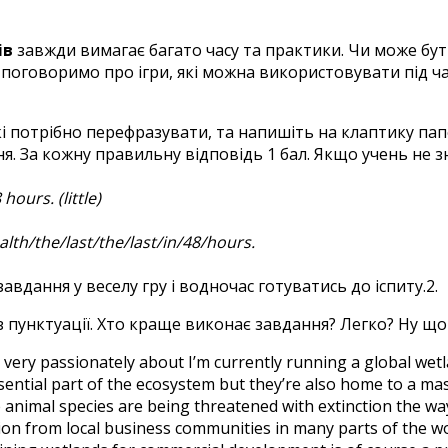
ів
завжди вимагає багато часу та практики. Чи може бу
поговоримо про ігри, які можна використовувати під час
 потрібно перефразувати, та напишіть на клаптику папе
. За кожну правильну відповідь 1 бал. Якщо учень не зн
hours. (little)
alth/the/last/the/last/in/48/hours.
завдання у веселу гру і водночас готуватись до іспиту
 пунктуації. Хто краще виконає завдання? Легко? Ну що
l very passionately about I’m currently running a global wet
sential part of the ecosystem but they’re also home to a ma
nimal species are being threatened with extinction the way I
tion from local business communities in many parts of the wo