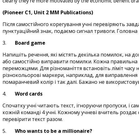
clearly they’re more motivated by the economic benefit dr
(Pioneer C1, Unit 2 MM Publications)
Після самостійного корегування учні перевіряють завд
пунктуаційний знак, подаємо сигнал тривоги. Головна 
3.
Board game
Напишіть речення, які містять декілька помилок, на до
або самостійно виправити помилки. Кожна правильна від
переможцями. Для різноманіття встановіть ліміт часу
різнокольорові маркери, наприклад, для виправлення п
помаранчевий колір і так далі. Бажано не використовув
4.
Word cards
Спочатку учні читають текст, ігноруючи пропуски, і с
кожній команді 4 учні. Кожному учневі вчитель роздає с
перевірити текст разом.
5.
Who wants to be a millionaire?