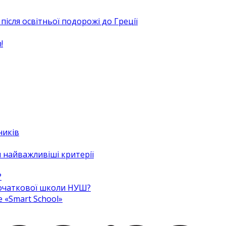
після освітньої подорожі до Греції
!
ників
 найважливіші критерії
?
 початкової школи НУШ?
e «Smart School»