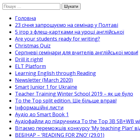
Перейти
Пошук:
до
Головна
вмісту
23 січня запрошуємо на семінар у Полтаві
5 ігор з флеш-картками на уроці англійської
Are your students ready for writing?
Christmas Quiz
Cерпневі семінари для вчителів англійської мови!
Drill it right!
ELT Platform
Learning English through Reading
Newsletter (March 2020)
Smart Junior 1 for Ukraine
Teacher Training Winter School 2019 – як це було
To the Top split edition. Ще більше вправ!
Інформаційні листи
Аудіо до Smart Book 1
Аудіофайли до підручника To the Top 3B SB+WB w
Вітаємо переможців конкурсу ‘My teaching Plan’ в
ВЕБІНАР – ‘READING FOR ZNO’ (29.01)