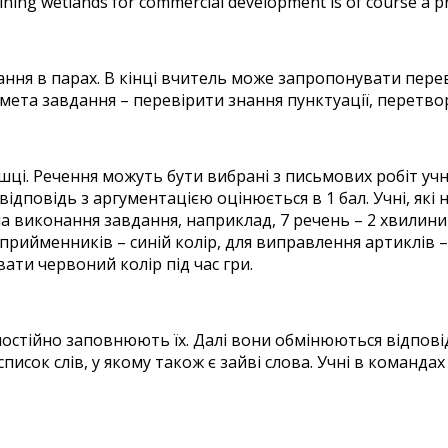
aining wetlands for commercial development is of course a p
ання в парах. В кінці вчитель може запропонувати пере
мета завдання – перевірити знання пунктуації, перетво
шці. Речення можуть бути вибрані з письмових робіт учн
повідь з аргументацією оцінюється в 1 бал. Учні, які н
 на виконання завдання, наприклад, 7 речень – 2 хвили
рийменників – синій колір, для виправлення артиклів – 
ати червоний колір під час гри.
амостійно заповнюють їх. Далі вони обмінюються відпові
писок слів, у якому також є зайві слова. Учні в команда