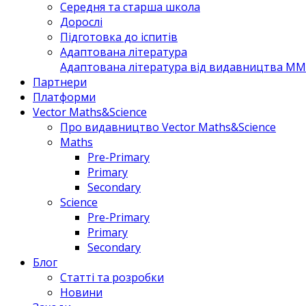
Середня та старша школа
Дорослі
Підготовка до іспитів
Адаптована література
Адаптована література від видавництва MM 
Партнери
Платформи
Vector Maths&Science
Про видавництво Vector Maths&Science
Maths
Pre-Primary
Primary
Secondary
Science
Pre-Primary
Primary
Secondary
Блог
Статті та розробки
Новини