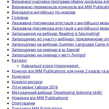
Визначені учасники програми обміну досвідом для в
Визначено переможців конкурсів від MM Publicati
Викладати англійську по-новому
Головна
Державна підсумкова атестація з англійської мови
Державна підсумкова атестація з англійської мови
Запрошення на вебінар: Reading is fascinating!
Запрошуємо до участі у вебінарі, присвяченому л
Запрошуємо на вебінар: Summer Language Camp Act
Запрошуємо на семінар в м. Харків!
Запрошуємо на семінар у місті Дніпро!
Каталог
Навчальні курси (підручники)_
Конкурс від MM Publications для учнів 2 класів та 
Конкурси
Корисні ресурси
Літні мовні табори 2016
Методичний вебінар ‘Developing listening skills’
Новинки від MM Publications!
Опитування
Партнери MM Publications