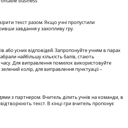
rofitable business
вірити текст разом. Якщо учні пропустили
ривши завдання у захопливу гру.
ів або усних відповідей. Запропонуйте учням в парах
абрали найбільшу кількість балів, стають
ни часу. Для виправлення помилок використовуйте
зелений колір, для виправлення пунктуації –
дями з партнером. Вчитель ділить учнів на команди, в
х відтворюють текст. В кінці гри вчитель пропонує