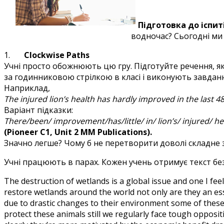
Підготовка до іспит
водночас? Сьогодні ми 
1.
Clockwise Paths
Учні просто обожнюють цю гру. Підготуйте речення, які
за годинниковою стрілкою в класі і виконують завдання
Наприклад,
The injured lion’s health has hardly improved in the last 48 
Варіант підказки:
There/been/ improvement/has/little/ in/ lion’s/ injured/ he
(Pioneer C1, Unit 2 MM Publications).
Значно легше? Чому б не перетворити доволі складне 
Учні працюють в парах. Кожен учень отримує текст без
The destruction of wetlands is a global issue and one I fee
restore wetlands around the world not only are they an es
due to drastic changes to their environment some of these a
protect these animals still we regularly face tough opposi