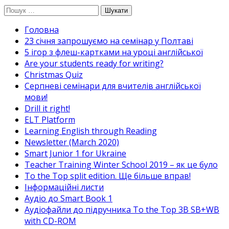
Перейти
Пошук:
до
Головна
вмісту
23 січня запрошуємо на семінар у Полтаві
5 ігор з флеш-картками на уроці англійської
Are your students ready for writing?
Christmas Quiz
Cерпневі семінари для вчителів англійської
мови!
Drill it right!
ELT Platform
Learning English through Reading
Newsletter (March 2020)
Smart Junior 1 for Ukraine
Teacher Training Winter School 2019 – як це було
To the Top split edition. Ще більше вправ!
Інформаційні листи
Аудіо до Smart Book 1
Аудіофайли до підручника To the Top 3B SB+WB
with CD-ROM