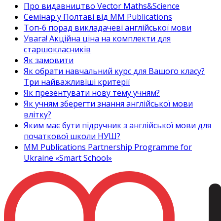
Про видавництво Vector Maths&Science
Семінар у Полтаві від MM Publications
Топ-6 порад викладачеві англійської мови
Увага! Акційна ціна на комплекти для
старшокласників
Як замовити
Як обрати навчальний курс для Вашого класу?
Три найважливіші критерії
Як презентувати нову тему учням?
Як учням зберегти знання англійської мови
влітку?
Яким має бути підручник з англійської мови для
початкової школи НУШ?
MM Publications Partnership Programme for
Ukraine «Smart School»