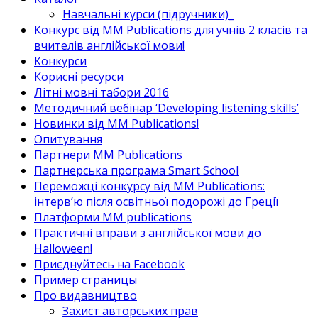
Навчальні курси (підручники)_
Конкурс від MM Publications для учнів 2 класів та
вчителів англійської мови!
Конкурси
Корисні ресурси
Літні мовні табори 2016
Методичний вебінар ‘Developing listening skills’
Новинки від MM Publications!
Опитування
Партнери MM Publications
Партнерська програма Smart School
Переможці конкурсу від MM Publications:
інтерв’ю після освітньої подорожі до Греції
Платформи MM publications
Практичні вправи з англійської мови до
Halloween!
Приєднуйтесь на Facebook
Пример страницы
Про видавництво
Захист авторських прав