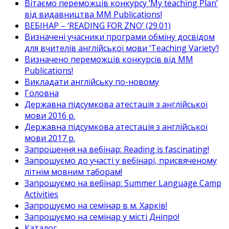
Вітаємо переможців конкурсу ‘My teaching Plan’
від видавництва MM Publications!
ВЕБІНАР – ‘READING FOR ZNO’ (29.01)
Визначені учасники програми обміну досвідом
для вчителів англійської мови ‘Teaching Variety’!
Визначено переможців конкурсів від MM
Publications!
Викладати англійську по-новому
Головна
Державна підсумкова атестація з англійської
мови 2016 р.
Державна підсумкова атестація з англійської
мови 2017 р.
Запрошення на вебінар: Reading is fascinating!
Запрошуємо до участі у вебінарі, присвяченому
літнім мовним таборам!
Запрошуємо на вебінар: Summer Language Camp
Activities
Запрошуємо на семінар в м. Харків!
Запрошуємо на семінар у місті Дніпро!
Каталог