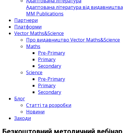
Адаптована література
Адаптована література від видавництва
MM Publications
Партнери
Платформи
Vector Maths&Science
Про видавництво Vector Maths&Science
Maths
Pre-Primary
Primary
Secondary
Science
Pre-Primary
Primary
Secondary
Блог
Статті та розробки
Новини
Заходи
Безкоштовний методичний вебінар