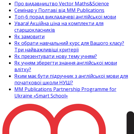
Про видавництво Vector Maths&Science
Семінар у Полтаві від MM Publications
Топ-6 порад викладачеві англійської мови
Увага! Акційна ціна на комплекти для
старшокласників
Як замовити
Як обрати навчальний курс для Вашого класу?
Три найважливіші критерії
Як презентувати нову тему учням?
Як учням зберегти знання англійської мови
влітку?
Яким має бути підручник з англійської мови для
початкової школи НУШ?
MM Publications Partnership Programme for
Ukraine «Smart School»