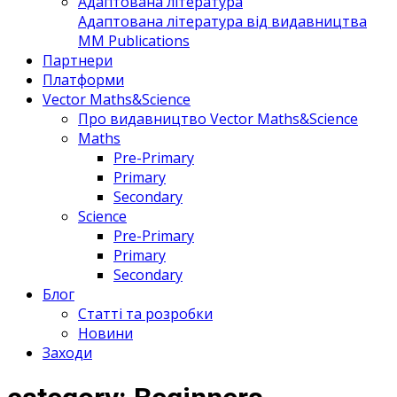
Адаптована література
Адаптована література від видавництва
MM Publications
Партнери
Платформи
Vector Maths&Science
Про видавництво Vector Maths&Science
Maths
Pre-Primary
Primary
Secondary
Science
Pre-Primary
Primary
Secondary
Блог
Статті та розробки
Новини
Заходи