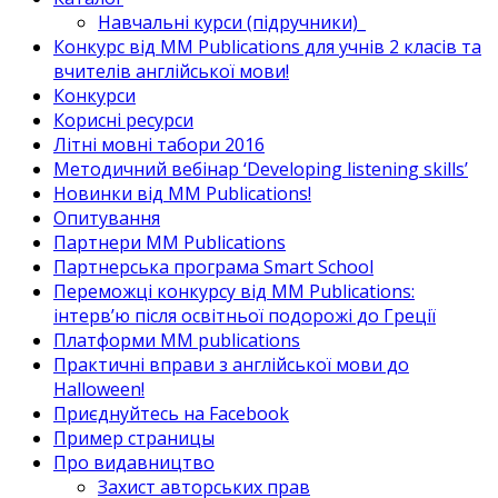
Навчальні курси (підручники)_
Конкурс від MM Publications для учнів 2 класів та
вчителів англійської мови!
Конкурси
Корисні ресурси
Літні мовні табори 2016
Методичний вебінар ‘Developing listening skills’
Новинки від MM Publications!
Опитування
Партнери MM Publications
Партнерська програма Smart School
Переможці конкурсу від MM Publications:
інтерв’ю після освітньої подорожі до Греції
Платформи MM publications
Практичні вправи з англійської мови до
Halloween!
Приєднуйтесь на Facebook
Пример страницы
Про видавництво
Захист авторських прав