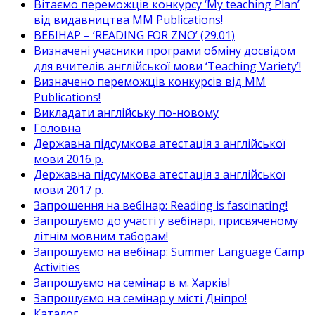
Вітаємо переможців конкурсу ‘My teaching Plan’
від видавництва MM Publications!
ВЕБІНАР – ‘READING FOR ZNO’ (29.01)
Визначені учасники програми обміну досвідом
для вчителів англійської мови ‘Teaching Variety’!
Визначено переможців конкурсів від MM
Publications!
Викладати англійську по-новому
Головна
Державна підсумкова атестація з англійської
мови 2016 р.
Державна підсумкова атестація з англійської
мови 2017 р.
Запрошення на вебінар: Reading is fascinating!
Запрошуємо до участі у вебінарі, присвяченому
літнім мовним таборам!
Запрошуємо на вебінар: Summer Language Camp
Activities
Запрошуємо на семінар в м. Харків!
Запрошуємо на семінар у місті Дніпро!
Каталог