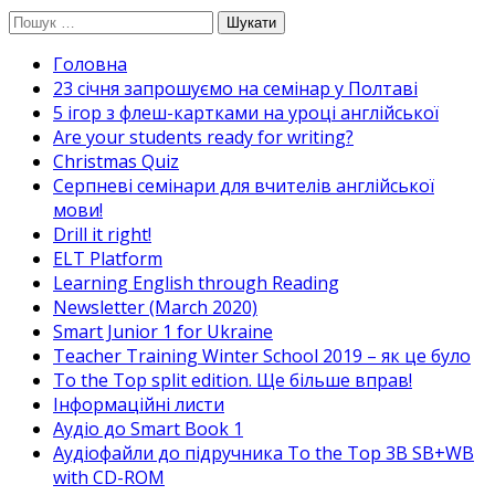
Перейти
Пошук:
до
Головна
вмісту
23 січня запрошуємо на семінар у Полтаві
5 ігор з флеш-картками на уроці англійської
Are your students ready for writing?
Christmas Quiz
Cерпневі семінари для вчителів англійської
мови!
Drill it right!
ELT Platform
Learning English through Reading
Newsletter (March 2020)
Smart Junior 1 for Ukraine
Teacher Training Winter School 2019 – як це було
To the Top split edition. Ще більше вправ!
Інформаційні листи
Аудіо до Smart Book 1
Аудіофайли до підручника To the Top 3B SB+WB
with CD-ROM