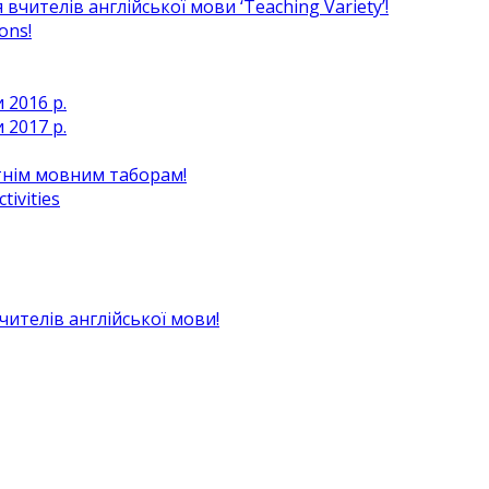
чителів англійської мови ‘Teaching Variety’!
ons!
 2016 р.
 2017 р.
ітнім мовним таборам!
ivities
вчителів англійської мови!