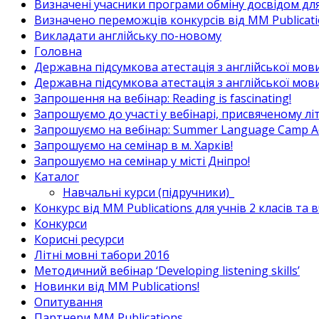
Визначені учасники програми обміну досвідом для в
Визначено переможців конкурсів від MM Publicati
Викладати англійську по-новому
Головна
Державна підсумкова атестація з англійської мови
Державна підсумкова атестація з англійської мови
Запрошення на вебінар: Reading is fascinating!
Запрошуємо до участі у вебінарі, присвяченому л
Запрошуємо на вебінар: Summer Language Camp Act
Запрошуємо на семінар в м. Харків!
Запрошуємо на семінар у місті Дніпро!
Каталог
Навчальні курси (підручники)_
Конкурс від MM Publications для учнів 2 класів та 
Конкурси
Корисні ресурси
Літні мовні табори 2016
Методичний вебінар ‘Developing listening skills’
Новинки від MM Publications!
Опитування
Партнери MM Publications