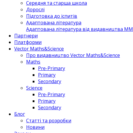
Середня та старша школа
Дорослі
Підготовка до іспитів
Адаптована література
Адаптована література від видавництва MM 
Партнери
Платформи
Vector Maths&Science
Про видавництво Vector Maths&Science
Maths
Pre-Primary
Primary
Secondary
Science
Pre-Primary
Primary
Secondary
Блог
Статті та розробки
Новини