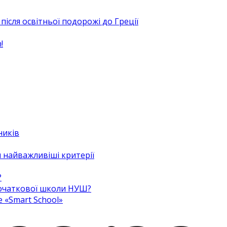
після освітньої подорожі до Греції
!
ників
 найважливіші критерії
?
 початкової школи НУШ?
e «Smart School»