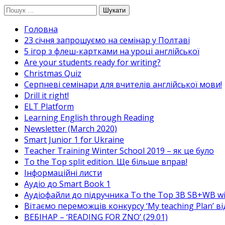
Перейти
Пошук:
до
Головна
вмісту
23 січня запрошуємо на семінар у Полтаві
5 ігор з флеш-картками на уроці англійської
Are your students ready for writing?
Christmas Quiz
Cерпневі семінари для вчителів англійської мови!
Drill it right!
ELT Platform
Learning English through Reading
Newsletter (March 2020)
Smart Junior 1 for Ukraine
Teacher Training Winter School 2019 – як це було
To the Top split edition. Ще більше вправ!
Інформаційні листи
Аудіо до Smart Book 1
Аудіофайли до підручника To the Top 3B SB+WB w
Вітаємо переможців конкурсу ‘My teaching Plan’ в
ВЕБІНАР – ‘READING FOR ZNO’ (29.01)