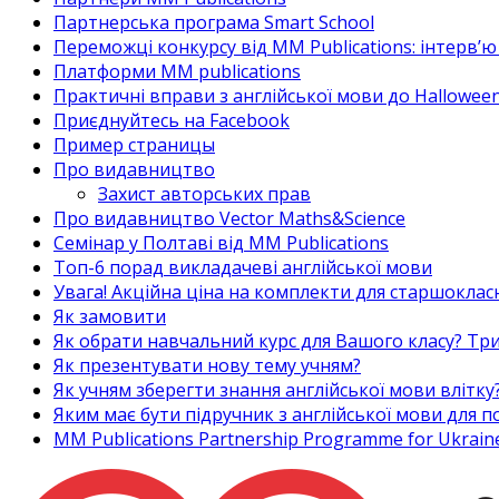
Партнерська програма Smart School
Переможці конкурсу від MM Publications: інтерв’ю 
Платформи MM publications
Практичні вправи з англійської мови до Halloween
Приєднуйтесь на Facebook
Пример страницы
Про видавництво
Захист авторських прав
Про видавництво Vector Maths&Science
Семінар у Полтаві від MM Publications
Топ-6 порад викладачеві англійської мови
Увага! Акційна ціна на комплекти для старшоклас
Як замовити
Як обрати навчальний курс для Вашого класу? Три
Як презентувати нову тему учням?
Як учням зберегти знання англійської мови влітку
Яким має бути підручник з англійської мови для
MM Publications Partnership Programme for Ukrain