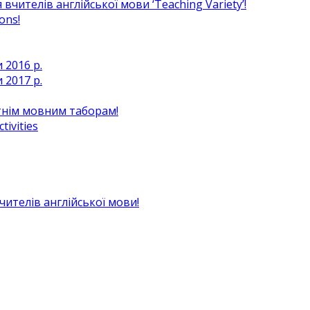
чителів англійської мови ‘Teaching Variety’!
ons!
 2016 р.
 2017 р.
ітнім мовним таборам!
ivities
вчителів англійської мови!