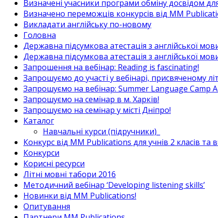
Визначені учасники програми обміну досвідом для в
Визначено переможців конкурсів від MM Publicati
Викладати англійську по-новому
Головна
Державна підсумкова атестація з англійської мови
Державна підсумкова атестація з англійської мови
Запрошення на вебінар: Reading is fascinating!
Запрошуємо до участі у вебінарі, присвяченому л
Запрошуємо на вебінар: Summer Language Camp Act
Запрошуємо на семінар в м. Харків!
Запрошуємо на семінар у місті Дніпро!
Каталог
Навчальні курси (підручники)_
Конкурс від MM Publications для учнів 2 класів та 
Конкурси
Корисні ресурси
Літні мовні табори 2016
Методичний вебінар ‘Developing listening skills’
Новинки від MM Publications!
Опитування
Партнери MM Publications