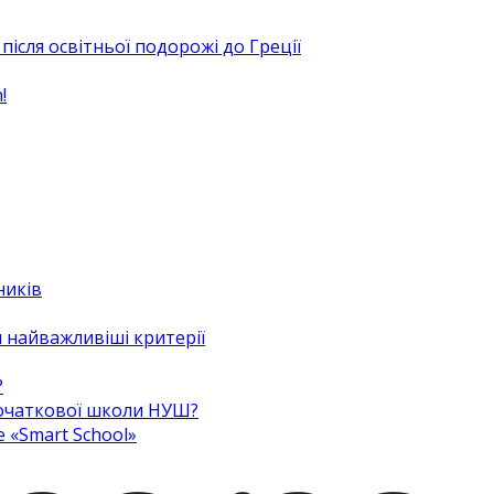
після освітньої подорожі до Греції
!
ників
 найважливіші критерії
?
 початкової школи НУШ?
e «Smart School»