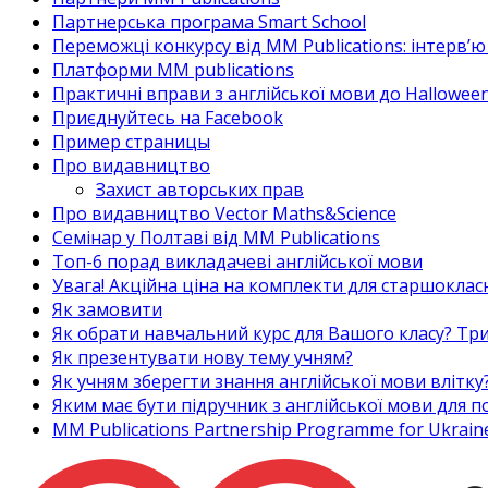
Партнерська програма Smart School
Переможці конкурсу від MM Publications: інтерв’ю 
Платформи MM publications
Практичні вправи з англійської мови до Halloween
Приєднуйтесь на Facebook
Пример страницы
Про видавництво
Захист авторських прав
Про видавництво Vector Maths&Science
Семінар у Полтаві від MM Publications
Топ-6 порад викладачеві англійської мови
Увага! Акційна ціна на комплекти для старшоклас
Як замовити
Як обрати навчальний курс для Вашого класу? Три
Як презентувати нову тему учням?
Як учням зберегти знання англійської мови влітку
Яким має бути підручник з англійської мови для
MM Publications Partnership Programme for Ukrain