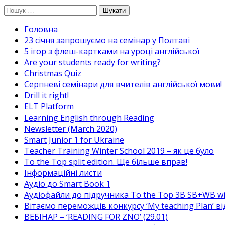
Перейти
Пошук:
до
Головна
вмісту
23 січня запрошуємо на семінар у Полтаві
5 ігор з флеш-картками на уроці англійської
Are your students ready for writing?
Christmas Quiz
Cерпневі семінари для вчителів англійської мови!
Drill it right!
ELT Platform
Learning English through Reading
Newsletter (March 2020)
Smart Junior 1 for Ukraine
Teacher Training Winter School 2019 – як це було
To the Top split edition. Ще більше вправ!
Інформаційні листи
Аудіо до Smart Book 1
Аудіофайли до підручника To the Top 3B SB+WB w
Вітаємо переможців конкурсу ‘My teaching Plan’ в
ВЕБІНАР – ‘READING FOR ZNO’ (29.01)