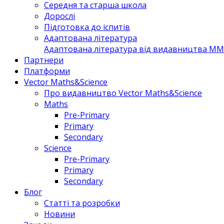
Середня та старша школа
Дорослі
Підготовка до іспитів
Адаптована література
Адаптована література від видавництва MM 
Партнери
Платформи
Vector Maths&Science
Про видавництво Vector Maths&Science
Maths
Pre-Primary
Primary
Secondary
Science
Pre-Primary
Primary
Secondary
Блог
Статті та розробки
Новини