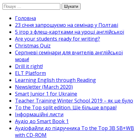
Перейти
Пошук:
до
Головна
вмісту
23 січня запрошуємо на семінар у Полтаві
5 ігор з флеш-картками на уроці англійської
Are your students ready for writing?
Christmas Quiz
Cерпневі семінари для вчителів англійської
мови!
Drill it right!
ELT Platform
Learning English through Reading
Newsletter (March 2020)
Smart Junior 1 for Ukraine
Teacher Training Winter School 2019 – як це було
To the Top split edition. Ще більше вправ!
Інформаційні листи
Аудіо до Smart Book 1
Аудіофайли до підручника To the Top 3B SB+WB
with CD-ROM