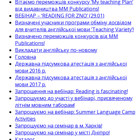
Вітаємо переможців конкурсу ‘My teaching Plan’
від видавництва MM Publications!
ВЕБІНАР – ‘READING FOR ZNO’ (29.01)
Визначені учасники програми обміну досвідом
для вчителів англійської мови ‘Teaching Variety’!
Визначено переможців конкурсів від MM
Publications!
Викладати англійську по-новому
Головна
Державна підсумкова атестація з англійської
мови 2016 р.
Державна підсумкова атестація з англійської
мови 2017 р.
Запрошення на вебінар: Reading is fascinating!
Запрошуємо до участі у вебінарі, присвяченому
літнім мовним таборам!
Запрошуємо на вебінар: Summer Language Camp
Activities
Запрошуємо на семінар в м. Харків!
Запрошуємо на семінар у місті Дніпро!
Каталог