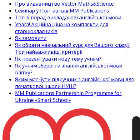
Про видавництво Vector Maths&Science
Семінар у Полтаві від MM Publications
Топ-6 порад викладачеві англійської мови
Увага! Акційна ціна на комплекти для
старшокласників
Як замовити
Як обрати навчальний курс для Вашого класу?
Три найважливіші критерії
Як презентувати нову тему учням?
Як учням зберегти знання англійської мови
влітку?
Яким має бути підручник з англійської мови для
початкової школи НУШ?
MM Publications Partnership Programme for
Ukraine «Smart School»