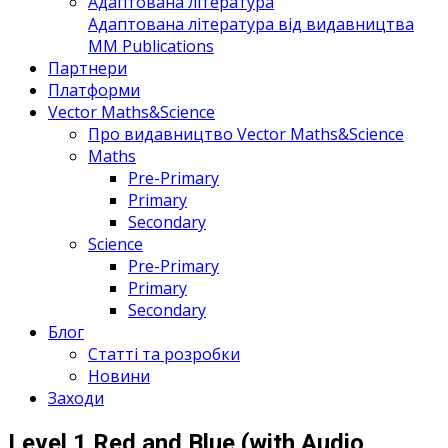
Адаптована література
Адаптована література від видавництва
MM Publications
Партнери
Платформи
Vector Maths&Science
Про видавництво Vector Maths&Science
Maths
Pre-Primary
Primary
Secondary
Science
Pre-Primary
Primary
Secondary
Блог
Статті та розробки
Новини
Заходи
Level 1 Red and Blue (with Audio