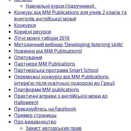
Навчальні курси (підручники)_
Конкурс від MM Publications для учнів 2 класів та
вчителів англійської мови!
Конкурси
Корисні ресурси
Літні мовні табори 2016
Методичний вебінар ‘Developing listening skills’
Новинки від MM Publications!
Опитування
Партнери MM Publications
Партнерська програма Smart School
Переможці конкурсу від MM Publications:
інтерв’ю після освітньої подорожі до Греції
Платформи MM publications
Практичні вправи з англійської мови до
Halloween!
Приєднуйтесь на Facebook
Пример страницы
Про видавництво
Захист авторських прав