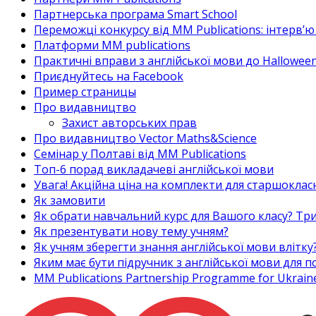
Партнерська програма Smart School
Переможці конкурсу від MM Publications: інтерв’ю 
Платформи MM publications
Практичні вправи з англійської мови до Halloween
Приєднуйтесь на Facebook
Пример страницы
Про видавництво
Захист авторських прав
Про видавництво Vector Maths&Science
Семінар у Полтаві від MM Publications
Топ-6 порад викладачеві англійської мови
Увага! Акційна ціна на комплекти для старшоклас
Як замовити
Як обрати навчальний курс для Вашого класу? Три
Як презентувати нову тему учням?
Як учням зберегти знання англійської мови влітку
Яким має бути підручник з англійської мови для
MM Publications Partnership Programme for Ukrain