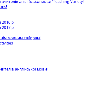
чителів англійської мови ‘Teaching Variety’!
ons!
 2016 р.
 2017 р.
ітнім мовним таборам!
ivities
вчителів англійської мови!