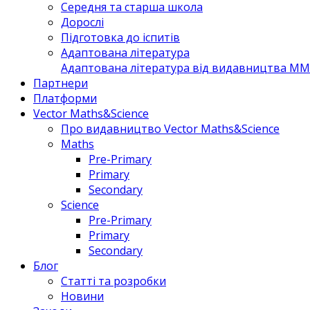
Середня та старша школа
Дорослі
Підготовка до іспитів
Адаптована література
Адаптована література від видавництва MM 
Партнери
Платформи
Vector Maths&Science
Про видавництво Vector Maths&Science
Maths
Pre-Primary
Primary
Secondary
Science
Pre-Primary
Primary
Secondary
Блог
Статті та розробки
Новини