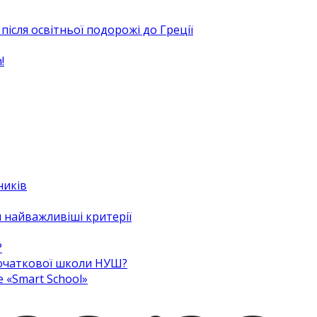
після освітньої подорожі до Греції
!
ників
 найважливіші критерії
?
 початкової школи НУШ?
e «Smart School»