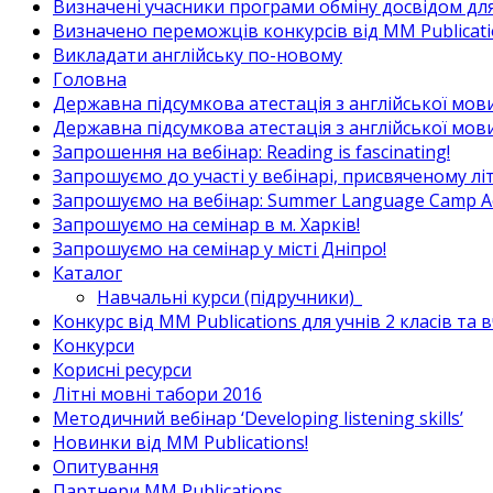
Визначені учасники програми обміну досвідом для в
Визначено переможців конкурсів від MM Publicati
Викладати англійську по-новому
Головна
Державна підсумкова атестація з англійської мови
Державна підсумкова атестація з англійської мови
Запрошення на вебінар: Reading is fascinating!
Запрошуємо до участі у вебінарі, присвяченому л
Запрошуємо на вебінар: Summer Language Camp Act
Запрошуємо на семінар в м. Харків!
Запрошуємо на семінар у місті Дніпро!
Каталог
Навчальні курси (підручники)_
Конкурс від MM Publications для учнів 2 класів та 
Конкурси
Корисні ресурси
Літні мовні табори 2016
Методичний вебінар ‘Developing listening skills’
Новинки від MM Publications!
Опитування
Партнери MM Publications