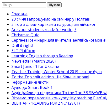
Перейти
Пошук:
до
Головна
вмісту
23 січня запрошуємо на семінар у Полтаві
5 ігор з флеш-картками на уроці англійської
Are your students ready for writing?
Christmas Quiz
Cерпневі семінари для вчителів англійської мови!
Drill it right!
ELT Platform
Learning English through Reading
Newsletter (March 2020)
Smart Junior 1 for Ukraine
Teacher Training Winter School 2019 – як це було
To the Top split edition. Ще більше вправ!
Інформаційні листи
Аудіо до Smart Book 1
Аудіофайли до підручника To the Top 3B SB+WB w
Вітаємо переможців конкурсу ‘My teaching Plan’ в
ВЕБІНАР – ‘READING FOR ZNO’ (29.01)