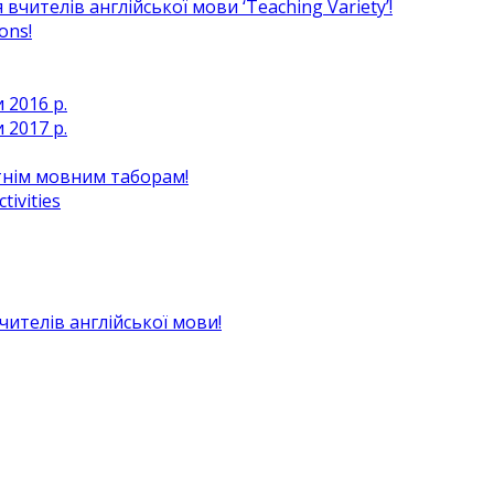
чителів англійської мови ‘Teaching Variety’!
ons!
 2016 р.
 2017 р.
ітнім мовним таборам!
ivities
вчителів англійської мови!