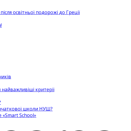
після освітньої подорожі до Греції
!
ників
 найважливіші критерії
?
 початкової школи НУШ?
e «Smart School»