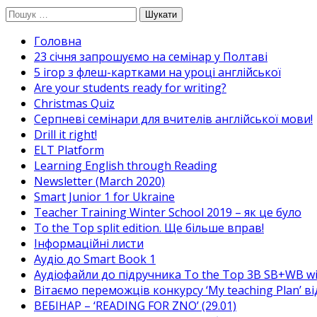
Перейти
Пошук:
до
Головна
вмісту
23 січня запрошуємо на семінар у Полтаві
5 ігор з флеш-картками на уроці англійської
Are your students ready for writing?
Christmas Quiz
Cерпневі семінари для вчителів англійської мови!
Drill it right!
ELT Platform
Learning English through Reading
Newsletter (March 2020)
Smart Junior 1 for Ukraine
Teacher Training Winter School 2019 – як це було
To the Top split edition. Ще більше вправ!
Інформаційні листи
Аудіо до Smart Book 1
Аудіофайли до підручника To the Top 3B SB+WB w
Вітаємо переможців конкурсу ‘My teaching Plan’ в
ВЕБІНАР – ‘READING FOR ZNO’ (29.01)