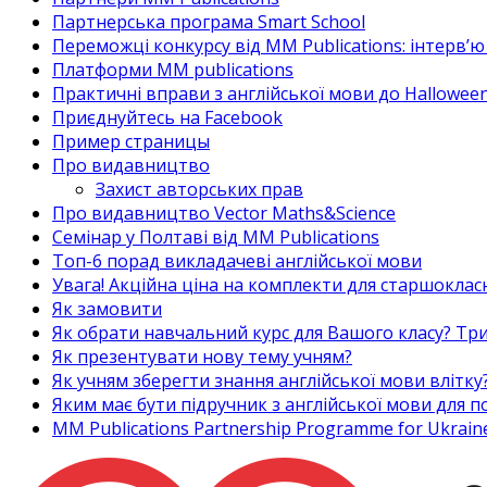
Партнерська програма Smart School
Переможці конкурсу від MM Publications: інтерв’ю 
Платформи MM publications
Практичні вправи з англійської мови до Halloween
Приєднуйтесь на Facebook
Пример страницы
Про видавництво
Захист авторських прав
Про видавництво Vector Maths&Science
Семінар у Полтаві від MM Publications
Топ-6 порад викладачеві англійської мови
Увага! Акційна ціна на комплекти для старшоклас
Як замовити
Як обрати навчальний курс для Вашого класу? Три
Як презентувати нову тему учням?
Як учням зберегти знання англійської мови влітку
Яким має бути підручник з англійської мови для
MM Publications Partnership Programme for Ukrain