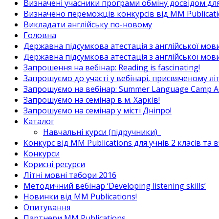
Визначені учасники програми обміну досвідом для в
Визначено переможців конкурсів від MM Publicati
Викладати англійську по-новому
Головна
Державна підсумкова атестація з англійської мови
Державна підсумкова атестація з англійської мови
Запрошення на вебінар: Reading is fascinating!
Запрошуємо до участі у вебінарі, присвяченому л
Запрошуємо на вебінар: Summer Language Camp Act
Запрошуємо на семінар в м. Харків!
Запрошуємо на семінар у місті Дніпро!
Каталог
Навчальні курси (підручники)_
Конкурс від MM Publications для учнів 2 класів та 
Конкурси
Корисні ресурси
Літні мовні табори 2016
Методичний вебінар ‘Developing listening skills’
Новинки від MM Publications!
Опитування
Партнери MM Publications