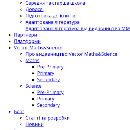
Середня та старша школа
Дорослі
Підготовка до іспитів
Адаптована література
Адаптована література від видавництва MM 
Партнери
Платформи
Vector Maths&Science
Про видавництво Vector Maths&Science
Maths
Pre-Primary
Primary
Secondary
Science
Pre-Primary
Primary
Secondary
Блог
Статті та розробки
Новини