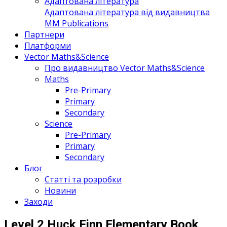
Адаптована література
Адаптована література від видавництва
MM Publications
Партнери
Платформи
Vector Maths&Science
Про видавництво Vector Maths&Science
Maths
Pre-Primary
Primary
Secondary
Science
Pre-Primary
Primary
Secondary
Блог
Статті та розробки
Новини
Заходи
Level 2 Huck Finn Elementary Book