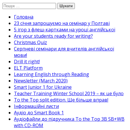
Перейти
Пошук:
до
Головна
вмісту
23 січня запрошуємо на семінар у Полтаві
5 ігор з флеш-картками на уроці англійської
Are your students ready for writing?
Christmas Quiz
Cерпневі семінари для вчителів англійської
мови!
Drill it right!
ELT Platform
Learning English through Reading
Newsletter (March 2020)
Smart Junior 1 for Ukraine
Teacher Training Winter School 2019 – як це було
To the Top split edition. Ще більше вправ!
Інформаційні листи
Аудіо до Smart Book 1
Аудіофайли до підручника To the Top 3B SB+WB
with CD-ROM