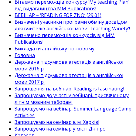
Вітаємо переможців конкурсу ‘My teaching Plan’
від видавництва MM Publications!
ВЕБІНАР – ‘READING FOR ZNO’ (29.01)
Визначені учасники програми обміну досвідом
для вчителів англійської мови ‘Teaching Variety’!
Визначено переможців конкурсів від MM
Publications!
Викладати англійську по-новому
Головна
Державна підсумкова атестація з англійської
мови 2016 р.
Державна підсумкова атестація з англійської
мови 2017 р.
Запрошення на вебінар: Reading is fascinating!
Запрошуємо до участі у вебінарі, присвяченому
літнім мовним таборам!
Запрошуємо на вебінар: Summer Language Camp
Activities
Запрошуємо на семінар в м. Харків!
Запрошуємо на семінар у місті Дніпро!
Каталог