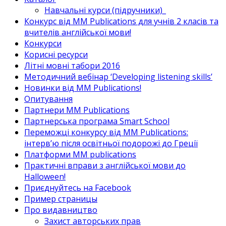
Навчальні курси (підручники)_
Конкурс від MM Publications для учнів 2 класів та
вчителів англійської мови!
Конкурси
Корисні ресурси
Літні мовні табори 2016
Методичний вебінар ‘Developing listening skills’
Новинки від MM Publications!
Опитування
Партнери MM Publications
Партнерська програма Smart School
Переможці конкурсу від MM Publications:
інтерв’ю після освітньої подорожі до Греції
Платформи MM publications
Практичні вправи з англійської мови до
Halloween!
Приєднуйтесь на Facebook
Пример страницы
Про видавництво
Захист авторських прав