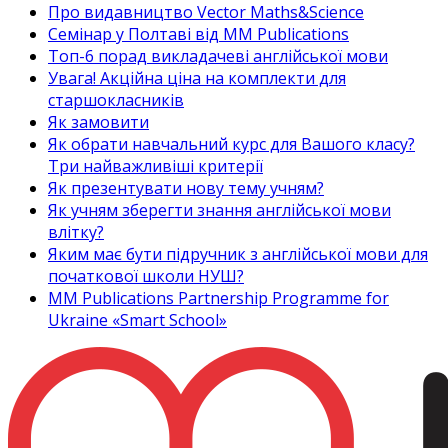
Про видавництво Vector Maths&Science
Семінар у Полтаві від MM Publications
Топ-6 порад викладачеві англійської мови
Увага! Акційна ціна на комплекти для
старшокласників
Як замовити
Як обрати навчальний курс для Вашого класу?
Три найважливіші критерії
Як презентувати нову тему учням?
Як учням зберегти знання англійської мови
влітку?
Яким має бути підручник з англійської мови для
початкової школи НУШ?
MM Publications Partnership Programme for
Ukraine «Smart School»