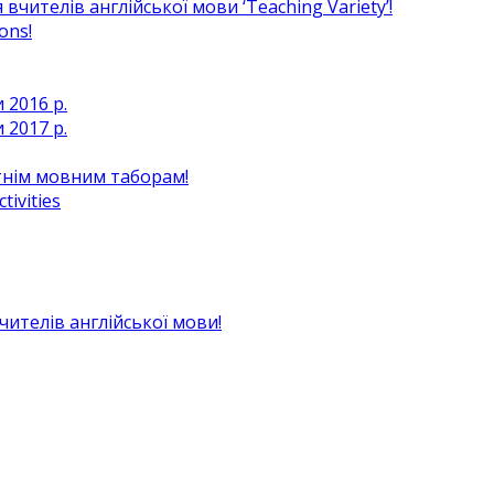
чителів англійської мови ‘Teaching Variety’!
ons!
 2016 р.
 2017 р.
ітнім мовним таборам!
ivities
вчителів англійської мови!