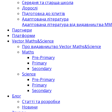
Середня та старша школа
Дорослі
Підготовка до іспитів
Адаптована література
Адаптована література від видавництва MM 
Партнери
Платформи
Vector Maths&Science
Про видавництво Vector Maths&Science
Maths
Pre-Primary
Primary
Secondary
Science
Pre-Primary
Primary
Secondary
Блог
Статті та розробки
Новини