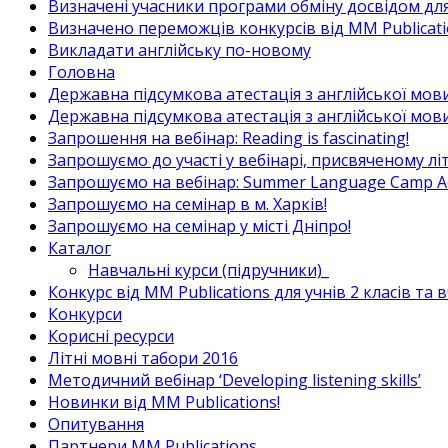
Визначені учасники програми обміну досвідом для в
Визначено переможців конкурсів від MM Publicati
Викладати англійську по-новому
Головна
Державна підсумкова атестація з англійської мови
Державна підсумкова атестація з англійської мови
Запрошення на вебінар: Reading is fascinating!
Запрошуємо до участі у вебінарі, присвяченому л
Запрошуємо на вебінар: Summer Language Camp Act
Запрошуємо на семінар в м. Харків!
Запрошуємо на семінар у місті Дніпро!
Каталог
Навчальні курси (підручники)_
Конкурс від MM Publications для учнів 2 класів та 
Конкурси
Корисні ресурси
Літні мовні табори 2016
Методичний вебінар ‘Developing listening skills’
Новинки від MM Publications!
Опитування
Партнери MM Publications