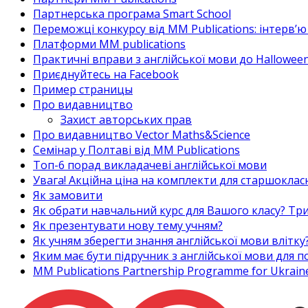
Партнерська програма Smart School
Переможці конкурсу від MM Publications: інтерв’ю 
Платформи MM publications
Практичні вправи з англійської мови до Halloween
Приєднуйтесь на Facebook
Пример страницы
Про видавництво
Захист авторських прав
Про видавництво Vector Maths&Science
Семінар у Полтаві від MM Publications
Топ-6 порад викладачеві англійської мови
Увага! Акційна ціна на комплекти для старшоклас
Як замовити
Як обрати навчальний курс для Вашого класу? Три
Як презентувати нову тему учням?
Як учням зберегти знання англійської мови влітку
Яким має бути підручник з англійської мови для
MM Publications Partnership Programme for Ukrain