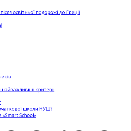
після освітньої подорожі до Греції
!
ників
 найважливіші критерії
?
 початкової школи НУШ?
e «Smart School»