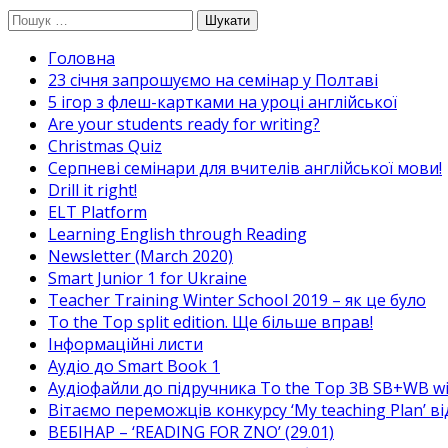
Перейти
Пошук:
до
Головна
вмісту
23 січня запрошуємо на семінар у Полтаві
5 ігор з флеш-картками на уроці англійської
Are your students ready for writing?
Christmas Quiz
Cерпневі семінари для вчителів англійської мови!
Drill it right!
ELT Platform
Learning English through Reading
Newsletter (March 2020)
Smart Junior 1 for Ukraine
Teacher Training Winter School 2019 – як це було
To the Top split edition. Ще більше вправ!
Інформаційні листи
Аудіо до Smart Book 1
Аудіофайли до підручника To the Top 3B SB+WB w
Вітаємо переможців конкурсу ‘My teaching Plan’ в
ВЕБІНАР – ‘READING FOR ZNO’ (29.01)