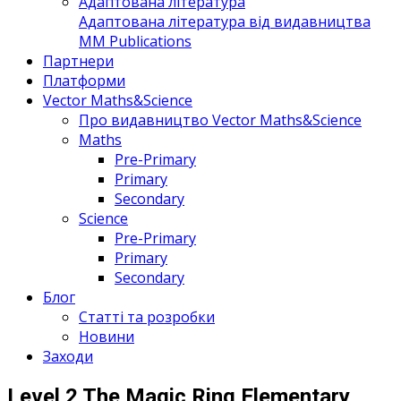
Адаптована література
Адаптована література від видавництва
MM Publications
Партнери
Платформи
Vector Maths&Science
Про видавництво Vector Maths&Science
Maths
Pre-Primary
Primary
Secondary
Science
Pre-Primary
Primary
Secondary
Блог
Статті та розробки
Новини
Заходи
Level 2 The Magic Ring Elementary