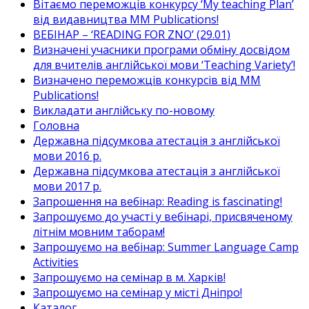
Вітаємо переможців конкурсу ‘My teaching Plan’
від видавництва MM Publications!
ВЕБІНАР – ‘READING FOR ZNO’ (29.01)
Визначені учасники програми обміну досвідом
для вчителів англійської мови ‘Teaching Variety’!
Визначено переможців конкурсів від MM
Publications!
Викладати англійську по-новому
Головна
Державна підсумкова атестація з англійської
мови 2016 р.
Державна підсумкова атестація з англійської
мови 2017 р.
Запрошення на вебінар: Reading is fascinating!
Запрошуємо до участі у вебінарі, присвяченому
літнім мовним таборам!
Запрошуємо на вебінар: Summer Language Camp
Activities
Запрошуємо на семінар в м. Харків!
Запрошуємо на семінар у місті Дніпро!
Каталог