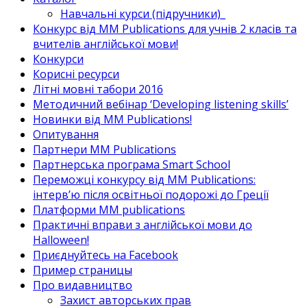
Навчальні курси (підручники)_
Конкурс від MM Publications для учнів 2 класів та
вчителів англійської мови!
Конкурси
Корисні ресурси
Літні мовні табори 2016
Методичний вебінар ‘Developing listening skills’
Новинки від MM Publications!
Опитування
Партнери MM Publications
Партнерська програма Smart School
Переможці конкурсу від MM Publications:
інтерв’ю після освітньої подорожі до Греції
Платформи MM publications
Практичні вправи з англійської мови до
Halloween!
Приєднуйтесь на Facebook
Пример страницы
Про видавництво
Захист авторських прав