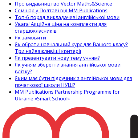
Про видавництво Vector Maths&Science
Семінар у Полтаві від MM Publications
Топ-6 порад викладачеві англійської мови
Увага! Акційна ціна на комплекти для
старшокласників
Як замовити
Як обрати навчальний курс для Вашого класу?
Три найважливіші критерії
Як презентувати нову тему учням?
Як учням зберегти знання англійської мови
влітку?
Яким має бути підручник з англійської мови для
початкової школи НУШ?
MM Publications Partnership Programme for
Ukraine «Smart School»