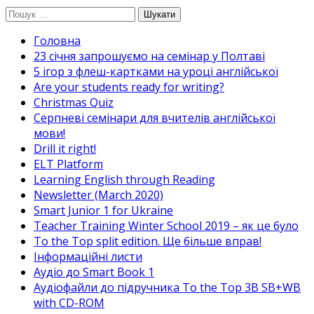
Перейти
Пошук:
до
Головна
вмісту
23 січня запрошуємо на семінар у Полтаві
5 ігор з флеш-картками на уроці англійської
Are your students ready for writing?
Christmas Quiz
Cерпневі семінари для вчителів англійської
мови!
Drill it right!
ELT Platform
Learning English through Reading
Newsletter (March 2020)
Smart Junior 1 for Ukraine
Teacher Training Winter School 2019 – як це було
To the Top split edition. Ще більше вправ!
Інформаційні листи
Аудіо до Smart Book 1
Аудіофайли до підручника To the Top 3B SB+WB
with CD-ROM