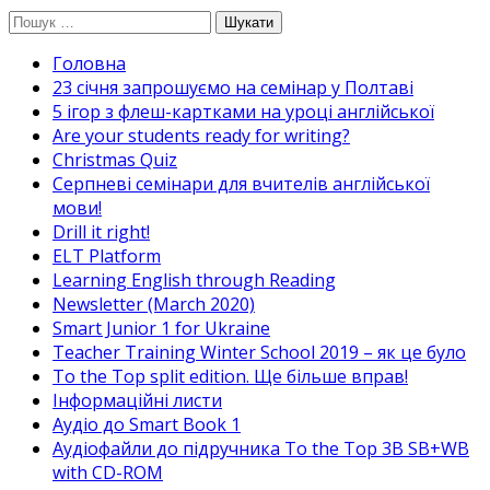
Перейти
Пошук:
до
Головна
вмісту
23 січня запрошуємо на семінар у Полтаві
5 ігор з флеш-картками на уроці англійської
Are your students ready for writing?
Christmas Quiz
Cерпневі семінари для вчителів англійської
мови!
Drill it right!
ELT Platform
Learning English through Reading
Newsletter (March 2020)
Smart Junior 1 for Ukraine
Teacher Training Winter School 2019 – як це було
To the Top split edition. Ще більше вправ!
Інформаційні листи
Аудіо до Smart Book 1
Аудіофайли до підручника To the Top 3B SB+WB
with CD-ROM