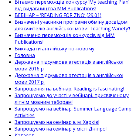
Вітаємо переможців конкурсу ‘My teaching Plan’
від видавництва MM Publications!
ВЕБІНАР – ‘READING FOR ZNO’ (29.01)
Визначені учасники програми обміну досвідом
для вчителів англійської мови ‘Teaching Variety’!
Визначено переможців конкурсів від MM
Publications!
Викладати англійську по-новому
Головна
Державна підсумкова атестація з англійської
мови 2016 р.
Державна підсумкова атестація з англійської
мови 2017 р.
Запрошення на вебінар: Reading is fascinating!
Запрошуємо до участі у вебінарі, присвяченому
літнім мовним таборам!
Запрошуємо на вебінар: Summer Language Camp
Activities
Запрошуємо на семінар в м. Харків!
Запрошуємо на семінар у місті Дніпро!
Каталог