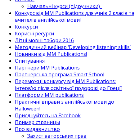
Навчальні курси (підручники)_
Конкурс від MM Publications для учнів 2 класів та
вчителів англійської мови!
Конкурси
Корисні ресурси
Літні мовні табори 2016
Методичний вебінар ‘Developing listening skills’
Новинки від MM Publications!
Опитування
Партнери MM Publications
Партнерська програма Smart School
Переможці конкурсу від MM Publications:
інтерв’ю після освітньої подорожі до Греції
Платформи MM publications
Практичні вправи з англійської мови до
Halloween!
Приєднуйтесь на Facebook
Пример страницы
Про видавництво
Захист авторських прав