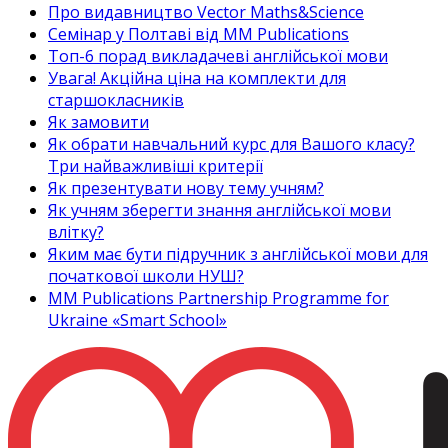
Про видавництво Vector Maths&Science
Семінар у Полтаві від MM Publications
Топ-6 порад викладачеві англійської мови
Увага! Акційна ціна на комплекти для
старшокласників
Як замовити
Як обрати навчальний курс для Вашого класу?
Три найважливіші критерії
Як презентувати нову тему учням?
Як учням зберегти знання англійської мови
влітку?
Яким має бути підручник з англійської мови для
початкової школи НУШ?
MM Publications Partnership Programme for
Ukraine «Smart School»