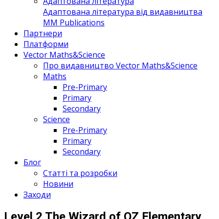
Адаптована література
Адаптована література від видавництва
MM Publications
Партнери
Платформи
Vector Maths&Science
Про видавництво Vector Maths&Science
Maths
Pre-Primary
Primary
Secondary
Science
Pre-Primary
Primary
Secondary
Блог
Статті та розробки
Новини
Заходи
Level 2 The Wizard of OZ Elementary