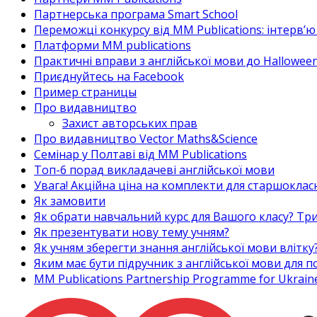
Партнерська програма Smart School
Переможці конкурсу від MM Publications: інтерв’ю 
Платформи MM publications
Практичні вправи з англійської мови до Halloween
Приєднуйтесь на Facebook
Пример страницы
Про видавництво
Захист авторських прав
Про видавництво Vector Maths&Science
Семінар у Полтаві від MM Publications
Топ-6 порад викладачеві англійської мови
Увага! Акційна ціна на комплекти для старшоклас
Як замовити
Як обрати навчальний курс для Вашого класу? Три
Як презентувати нову тему учням?
Як учням зберегти знання англійської мови влітку
Яким має бути підручник з англійської мови для
MM Publications Partnership Programme for Ukrain