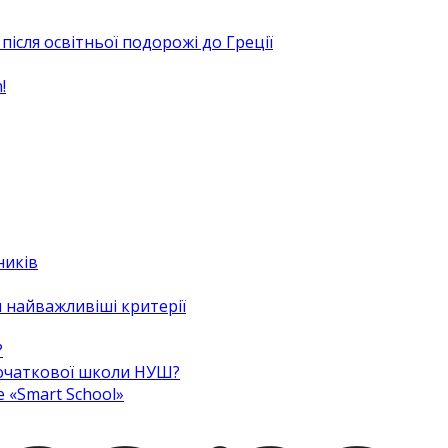
після освітньої подорожі до Греції
!
ників
 найважливіші критерії
?
 початкової школи НУШ?
e «Smart School»