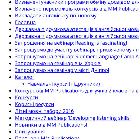
Визначені учасники програми обміну досвідом для в
Визначено переможців конкурсів від MM Publicati
Викладати англійську по-новому
Головна
Державна підсумкова атестація з англійської мови
Державна підсумкова атестація з англійської мови
Запрошення на вебінар: Reading is fascinating!
Запрошуємо до участі у вебінарі, присвяченому л
Запрошуємо на вебінар: Summer Language Camp Act
Запрошуємо на семінар в м. Харків!
Запрошуємо на семінар у місті Дніпро!
Каталог
Навчальні курси (підручники)_
Конкурс від MM Publications для учнів 2 класів та 
Конкурси
Корисні ресурси
Літні мовні табори 2016
Методичний вебінар ‘Developing listening skills’
Новинки від MM Publications!
Опитування
Партнери MM Publications