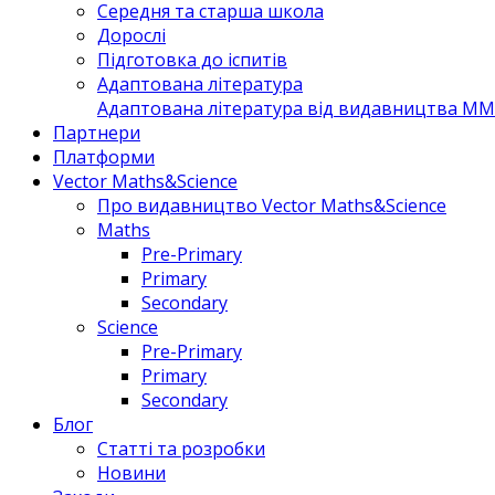
Середня та старша школа
Дорослі
Підготовка до іспитів
Адаптована література
Адаптована література від видавництва MM 
Партнери
Платформи
Vector Maths&Science
Про видавництво Vector Maths&Science
Maths
Pre-Primary
Primary
Secondary
Science
Pre-Primary
Primary
Secondary
Блог
Статті та розробки
Новини