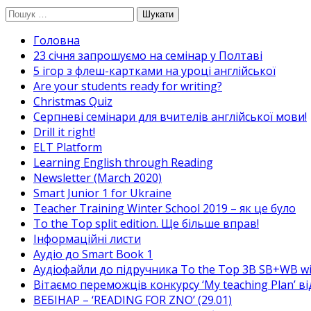
Перейти
Пошук:
до
Головна
вмісту
23 січня запрошуємо на семінар у Полтаві
5 ігор з флеш-картками на уроці англійської
Are your students ready for writing?
Christmas Quiz
Cерпневі семінари для вчителів англійської мови!
Drill it right!
ELT Platform
Learning English through Reading
Newsletter (March 2020)
Smart Junior 1 for Ukraine
Teacher Training Winter School 2019 – як це було
To the Top split edition. Ще більше вправ!
Інформаційні листи
Аудіо до Smart Book 1
Аудіофайли до підручника To the Top 3B SB+WB w
Вітаємо переможців конкурсу ‘My teaching Plan’ в
ВЕБІНАР – ‘READING FOR ZNO’ (29.01)