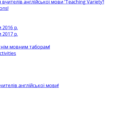
чителів англійської мови ‘Teaching Variety’!
ons!
 2016 р.
 2017 р.
ітнім мовним таборам!
ivities
вчителів англійської мови!