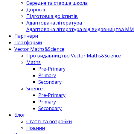
Середня та старша школа
Дорослі
Підготовка до іспитів
Адаптована література
Адаптована література від видавництва MM 
Партнери
Платформи
Vector Maths&Science
Про видавництво Vector Maths&Science
Maths
Pre-Primary
Primary
Secondary
Science
Pre-Primary
Primary
Secondary
Блог
Статті та розробки
Новини