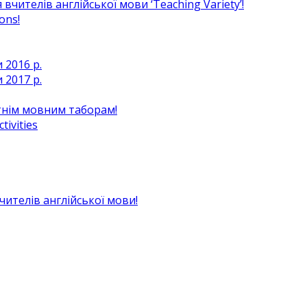
чителів англійської мови ‘Teaching Variety’!
ons!
 2016 р.
 2017 р.
ітнім мовним таборам!
ivities
вчителів англійської мови!