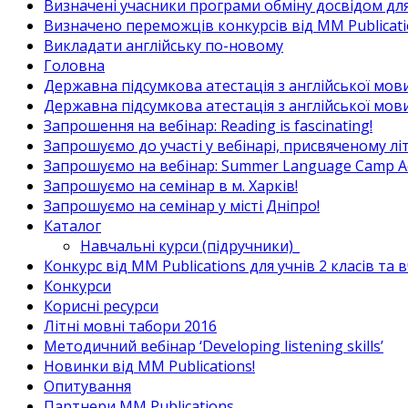
Визначені учасники програми обміну досвідом для в
Визначено переможців конкурсів від MM Publicati
Викладати англійську по-новому
Головна
Державна підсумкова атестація з англійської мови
Державна підсумкова атестація з англійської мови
Запрошення на вебінар: Reading is fascinating!
Запрошуємо до участі у вебінарі, присвяченому л
Запрошуємо на вебінар: Summer Language Camp Act
Запрошуємо на семінар в м. Харків!
Запрошуємо на семінар у місті Дніпро!
Каталог
Навчальні курси (підручники)_
Конкурс від MM Publications для учнів 2 класів та 
Конкурси
Корисні ресурси
Літні мовні табори 2016
Методичний вебінар ‘Developing listening skills’
Новинки від MM Publications!
Опитування
Партнери MM Publications