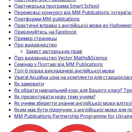
Партнерська програма Smart School
Переможці конкурсу від MM Publications: інтерв’ю 
Платформи MM publications
Практичні вправи з англійської мови до Halloween
Приєднуйтесь на Facebook
Пример страницы
Про видавництво
Захист авторських прав
Про видавництво Vector Maths&Science
Семінар у Полтаві від MM Publications
Топ-6 порад викладачеві англійської мови
Увага! Акційна ціна на комплекти для старшоклас
Як замовити
Як обрати навчальний курс для Вашого класу? Три
Як презентувати нову тему учням?
Як учням зберегти знання англійської мови влітку
Яким має бути підручник з англійської мови для
MM Publications Partnership Programme for Ukrain