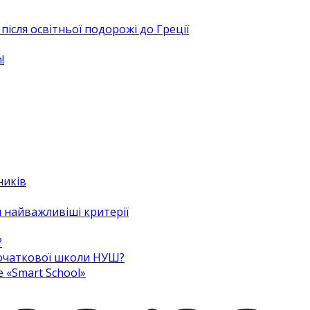
після освітньої подорожі до Греції
!
ників
 найважливіші критерії
?
 початкової школи НУШ?
e «Smart School»