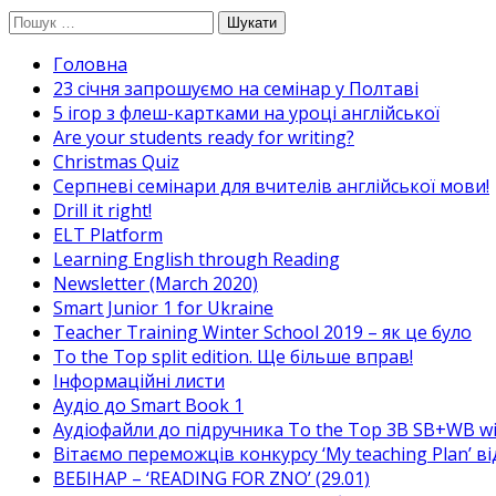
Перейти
Пошук:
до
Головна
вмісту
23 січня запрошуємо на семінар у Полтаві
5 ігор з флеш-картками на уроці англійської
Are your students ready for writing?
Christmas Quiz
Cерпневі семінари для вчителів англійської мови!
Drill it right!
ELT Platform
Learning English through Reading
Newsletter (March 2020)
Smart Junior 1 for Ukraine
Teacher Training Winter School 2019 – як це було
To the Top split edition. Ще більше вправ!
Інформаційні листи
Аудіо до Smart Book 1
Аудіофайли до підручника To the Top 3B SB+WB w
Вітаємо переможців конкурсу ‘My teaching Plan’ в
ВЕБІНАР – ‘READING FOR ZNO’ (29.01)