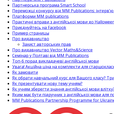
Партнерська програма Smart School
Переможці конкурсу від MM Publications: інтерв’ю 
Платформи MM publications
Практичні вправи з англійської мови до Halloween
Приєднуйтесь на Facebook
Пример страницы
Про видавництво
Захист авторських прав
Про видавництво Vector Maths&Science
Семінар у Полтаві від MM Publications
Топ-6 порад викладачеві англійської мови
Увага! Акційна ціна на комплекти для старшоклас
Як замовити
Як обрати навчальний курс для Вашого класу? Три
Як презентувати нову тему учням?
Як учням зберегти знання англійської мови влітку
Яким має бути підручник з англійської мови для
MM Publications Partnership Programme for Ukrain