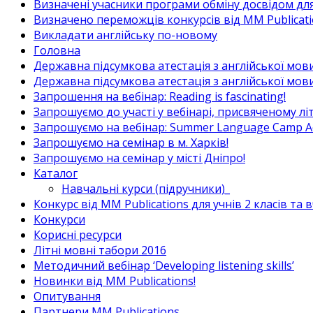
Визначені учасники програми обміну досвідом для в
Визначено переможців конкурсів від MM Publicati
Викладати англійську по-новому
Головна
Державна підсумкова атестація з англійської мови
Державна підсумкова атестація з англійської мови
Запрошення на вебінар: Reading is fascinating!
Запрошуємо до участі у вебінарі, присвяченому л
Запрошуємо на вебінар: Summer Language Camp Act
Запрошуємо на семінар в м. Харків!
Запрошуємо на семінар у місті Дніпро!
Каталог
Навчальні курси (підручники)_
Конкурс від MM Publications для учнів 2 класів та 
Конкурси
Корисні ресурси
Літні мовні табори 2016
Методичний вебінар ‘Developing listening skills’
Новинки від MM Publications!
Опитування
Партнери MM Publications