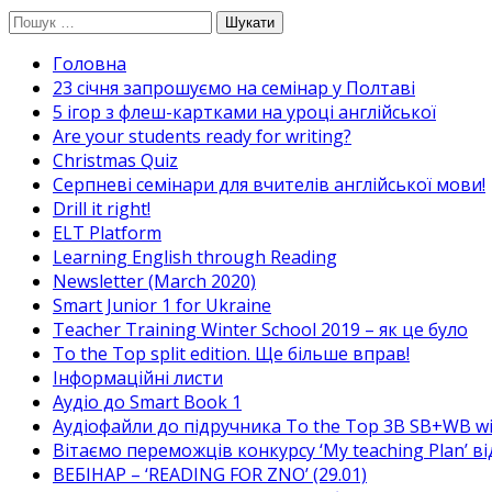
Перейти
Пошук:
до
Головна
вмісту
23 січня запрошуємо на семінар у Полтаві
5 ігор з флеш-картками на уроці англійської
Are your students ready for writing?
Christmas Quiz
Cерпневі семінари для вчителів англійської мови!
Drill it right!
ELT Platform
Learning English through Reading
Newsletter (March 2020)
Smart Junior 1 for Ukraine
Teacher Training Winter School 2019 – як це було
To the Top split edition. Ще більше вправ!
Інформаційні листи
Аудіо до Smart Book 1
Аудіофайли до підручника To the Top 3B SB+WB w
Вітаємо переможців конкурсу ‘My teaching Plan’ в
ВЕБІНАР – ‘READING FOR ZNO’ (29.01)