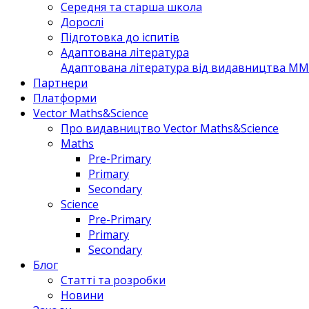
Середня та старша школа
Дорослі
Підготовка до іспитів
Адаптована література
Адаптована література від видавництва MM 
Партнери
Платформи
Vector Maths&Science
Про видавництво Vector Maths&Science
Maths
Pre-Primary
Primary
Secondary
Science
Pre-Primary
Primary
Secondary
Блог
Статті та розробки
Новини