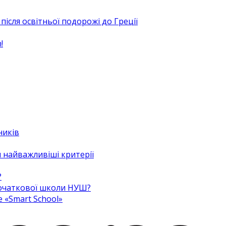
після освітньої подорожі до Греції
!
ників
 найважливіші критерії
?
 початкової школи НУШ?
e «Smart School»