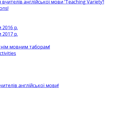
чителів англійської мови ‘Teaching Variety’!
ons!
 2016 р.
 2017 р.
ітнім мовним таборам!
ivities
вчителів англійської мови!