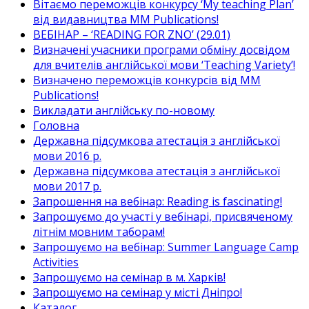
Вітаємо переможців конкурсу ‘My teaching Plan’
від видавництва MM Publications!
ВЕБІНАР – ‘READING FOR ZNO’ (29.01)
Визначені учасники програми обміну досвідом
для вчителів англійської мови ‘Teaching Variety’!
Визначено переможців конкурсів від MM
Publications!
Викладати англійську по-новому
Головна
Державна підсумкова атестація з англійської
мови 2016 р.
Державна підсумкова атестація з англійської
мови 2017 р.
Запрошення на вебінар: Reading is fascinating!
Запрошуємо до участі у вебінарі, присвяченому
літнім мовним таборам!
Запрошуємо на вебінар: Summer Language Camp
Activities
Запрошуємо на семінар в м. Харків!
Запрошуємо на семінар у місті Дніпро!
Каталог