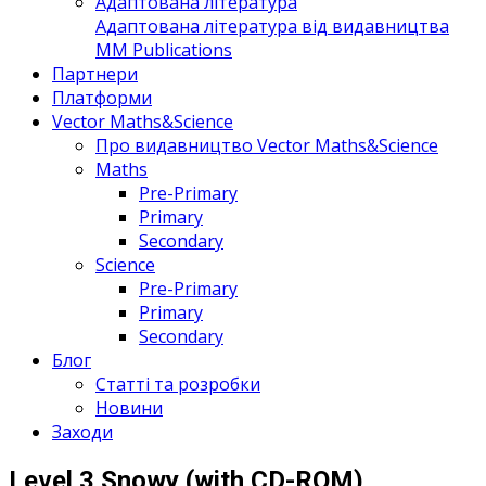
Адаптована література
Адаптована література від видавництва
MM Publications
Партнери
Платформи
Vector Maths&Science
Про видавництво Vector Maths&Science
Maths
Pre-Primary
Primary
Secondary
Science
Pre-Primary
Primary
Secondary
Блог
Статті та розробки
Новини
Заходи
Level 3 Snowy (with CD-ROM)