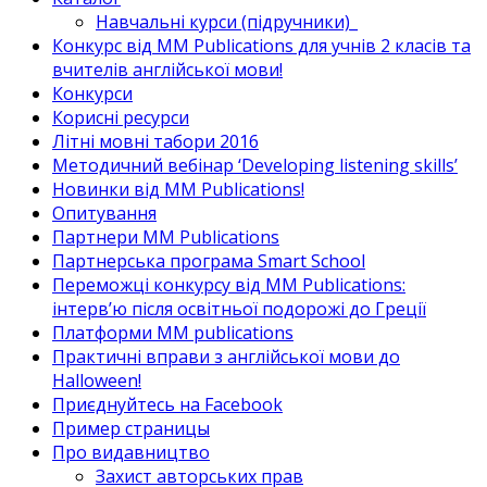
Навчальні курси (підручники)_
Конкурс від MM Publications для учнів 2 класів та
вчителів англійської мови!
Конкурси
Корисні ресурси
Літні мовні табори 2016
Методичний вебінар ‘Developing listening skills’
Новинки від MM Publications!
Опитування
Партнери MM Publications
Партнерська програма Smart School
Переможці конкурсу від MM Publications:
інтерв’ю після освітньої подорожі до Греції
Платформи MM publications
Практичні вправи з англійської мови до
Halloween!
Приєднуйтесь на Facebook
Пример страницы
Про видавництво
Захист авторських прав