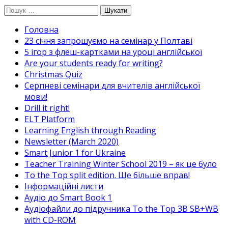
Перейти
Пошук:
до
Головна
вмісту
23 січня запрошуємо на семінар у Полтаві
5 ігор з флеш-картками на уроці англійської
Are your students ready for writing?
Christmas Quiz
Cерпневі семінари для вчителів англійської
мови!
Drill it right!
ELT Platform
Learning English through Reading
Newsletter (March 2020)
Smart Junior 1 for Ukraine
Teacher Training Winter School 2019 – як це було
To the Top split edition. Ще більше вправ!
Інформаційні листи
Аудіо до Smart Book 1
Аудіофайли до підручника To the Top 3B SB+WB
with CD-ROM