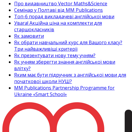
Про видавництво Vector Maths&Science
Семінар у Полтаві від MM Publications
Топ-6 порад викладачеві англійської мови
Увага! Акційна ціна на комплекти для
старшокласників
Як замовити
Як обрати навчальний курс для Вашого класу?
Три найважливіші критерії
Як презентувати нову тему учням?
Як учням зберегти знання англійської мови
влітку?
Яким має бути підручник з англійської мови для
початкової школи НУШ?
MM Publications Partnership Programme for
Ukraine «Smart School»