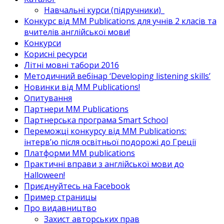
Навчальні курси (підручники)_
Конкурс від MM Publications для учнів 2 класів та
вчителів англійської мови!
Конкурси
Корисні ресурси
Літні мовні табори 2016
Методичний вебінар ‘Developing listening skills’
Новинки від MM Publications!
Опитування
Партнери MM Publications
Партнерська програма Smart School
Переможці конкурсу від MM Publications:
інтерв’ю після освітньої подорожі до Греції
Платформи MM publications
Практичні вправи з англійської мови до
Halloween!
Приєднуйтесь на Facebook
Пример страницы
Про видавництво
Захист авторських прав