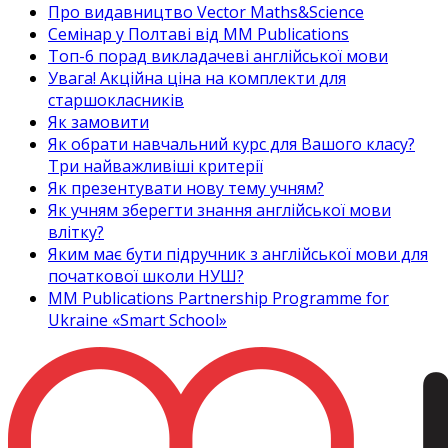
Про видавництво Vector Maths&Science
Семінар у Полтаві від MM Publications
Топ-6 порад викладачеві англійської мови
Увага! Акційна ціна на комплекти для
старшокласників
Як замовити
Як обрати навчальний курс для Вашого класу?
Три найважливіші критерії
Як презентувати нову тему учням?
Як учням зберегти знання англійської мови
влітку?
Яким має бути підручник з англійської мови для
початкової школи НУШ?
MM Publications Partnership Programme for
Ukraine «Smart School»