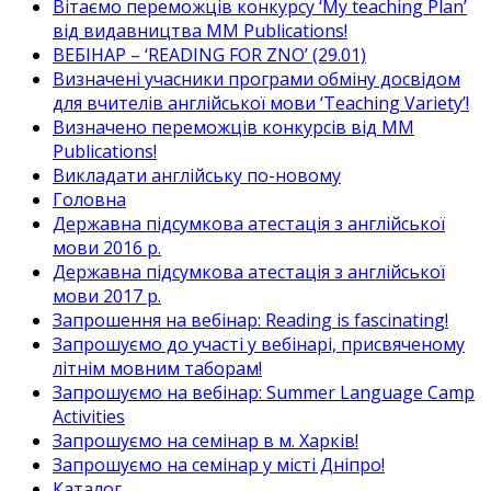
Вітаємо переможців конкурсу ‘My teaching Plan’
від видавництва MM Publications!
ВЕБІНАР – ‘READING FOR ZNO’ (29.01)
Визначені учасники програми обміну досвідом
для вчителів англійської мови ‘Teaching Variety’!
Визначено переможців конкурсів від MM
Publications!
Викладати англійську по-новому
Головна
Державна підсумкова атестація з англійської
мови 2016 р.
Державна підсумкова атестація з англійської
мови 2017 р.
Запрошення на вебінар: Reading is fascinating!
Запрошуємо до участі у вебінарі, присвяченому
літнім мовним таборам!
Запрошуємо на вебінар: Summer Language Camp
Activities
Запрошуємо на семінар в м. Харків!
Запрошуємо на семінар у місті Дніпро!
Каталог