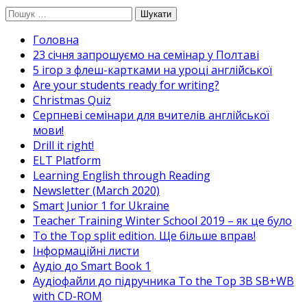
Перейти
Пошук:
до
Головна
вмісту
23 січня запрошуємо на семінар у Полтаві
5 ігор з флеш-картками на уроці англійської
Are your students ready for writing?
Christmas Quiz
Cерпневі семінари для вчителів англійської
мови!
Drill it right!
ELT Platform
Learning English through Reading
Newsletter (March 2020)
Smart Junior 1 for Ukraine
Teacher Training Winter School 2019 – як це було
To the Top split edition. Ще більше вправ!
Інформаційні листи
Аудіо до Smart Book 1
Аудіофайли до підручника To the Top 3B SB+WB
with CD-ROM