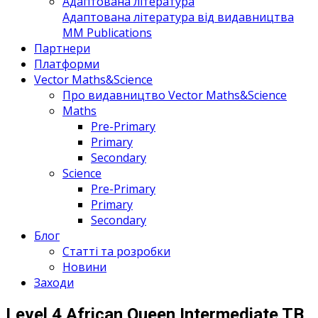
Адаптована література
Адаптована література від видавництва
MM Publications
Партнери
Платформи
Vector Maths&Science
Про видавництво Vector Maths&Science
Maths
Pre-Primary
Primary
Secondary
Science
Pre-Primary
Primary
Secondary
Блог
Статті та розробки
Новини
Заходи
Level 4 African Queen Intermediate TB