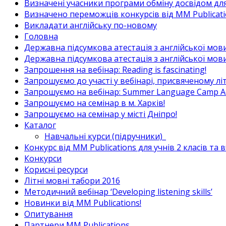
Визначені учасники програми обміну досвідом для в
Визначено переможців конкурсів від MM Publicati
Викладати англійську по-новому
Головна
Державна підсумкова атестація з англійської мови
Державна підсумкова атестація з англійської мови
Запрошення на вебінар: Reading is fascinating!
Запрошуємо до участі у вебінарі, присвяченому л
Запрошуємо на вебінар: Summer Language Camp Act
Запрошуємо на семінар в м. Харків!
Запрошуємо на семінар у місті Дніпро!
Каталог
Навчальні курси (підручники)_
Конкурс від MM Publications для учнів 2 класів та 
Конкурси
Корисні ресурси
Літні мовні табори 2016
Методичний вебінар ‘Developing listening skills’
Новинки від MM Publications!
Опитування
Партнери MM Publications