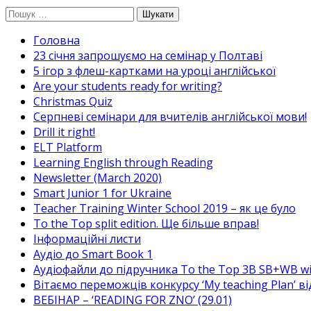
Перейти
Пошук:
до
Головна
вмісту
23 січня запрошуємо на семінар у Полтаві
5 ігор з флеш-картками на уроці англійської
Are your students ready for writing?
Christmas Quiz
Cерпневі семінари для вчителів англійської мови!
Drill it right!
ELT Platform
Learning English through Reading
Newsletter (March 2020)
Smart Junior 1 for Ukraine
Teacher Training Winter School 2019 – як це було
To the Top split edition. Ще більше вправ!
Інформаційні листи
Аудіо до Smart Book 1
Аудіофайли до підручника To the Top 3B SB+WB w
Вітаємо переможців конкурсу ‘My teaching Plan’ в
ВЕБІНАР – ‘READING FOR ZNO’ (29.01)