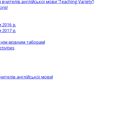
чителів англійської мови ‘Teaching Variety’!
ons!
 2016 р.
 2017 р.
ітнім мовним таборам!
ivities
вчителів англійської мови!