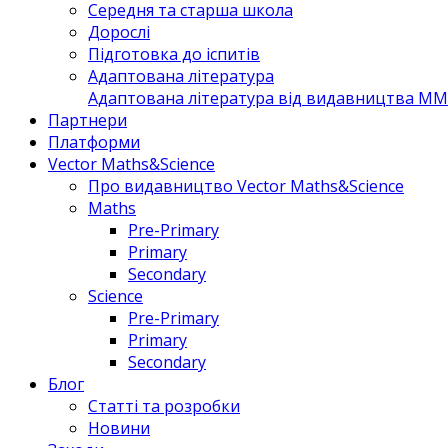
Середня та старша школа
Дорослі
Підготовка до іспитів
Адаптована література
Адаптована література від видавництва MM 
Партнери
Платформи
Vector Maths&Science
Про видавництво Vector Maths&Science
Maths
Pre-Primary
Primary
Secondary
Science
Pre-Primary
Primary
Secondary
Блог
Статті та розробки
Новини