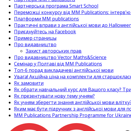
Партнерська програма Smart School
Переможці конкурсу від MM Publications: інтерв’ю 
Платформи MM publications
Практичні вправи з англійської мови до Halloween
Приєднуйтесь на Facebook
Пример страницы
Про видавництво
Захист авторських прав
Про видавництво Vector Maths&Science
Семінар у Полтаві від MM Publications
Топ-6 порад викладачеві англійської мови
Увага! Акційна ціна на комплекти для старшоклас
Як замовити
Як обрати навчальний курс для Вашого класу? Три
Як презентувати нову тему учням?
Як учням зберегти знання англійської мови влітку
Яким має бути підручник з англійської мови для
MM Publications Partnership Programme for Ukrain