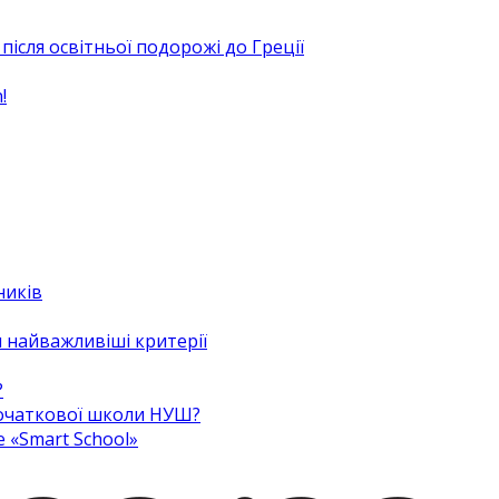
після освітньої подорожі до Греції
!
ників
 найважливіші критерії
?
 початкової школи НУШ?
e «Smart School»