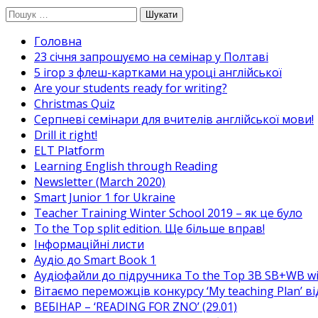
Перейти
Пошук:
до
Головна
вмісту
23 січня запрошуємо на семінар у Полтаві
5 ігор з флеш-картками на уроці англійської
Are your students ready for writing?
Christmas Quiz
Cерпневі семінари для вчителів англійської мови!
Drill it right!
ELT Platform
Learning English through Reading
Newsletter (March 2020)
Smart Junior 1 for Ukraine
Teacher Training Winter School 2019 – як це було
To the Top split edition. Ще більше вправ!
Інформаційні листи
Аудіо до Smart Book 1
Аудіофайли до підручника To the Top 3B SB+WB w
Вітаємо переможців конкурсу ‘My teaching Plan’ в
ВЕБІНАР – ‘READING FOR ZNO’ (29.01)