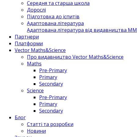
Середня та старша школа
Дорослі
Підготовка до іспитів
Адаптована література
Адаптована література від видавництва MM 
Партнери
Платформи
Vector Maths&Science
Про видавництво Vector Maths&Science
Maths
Pre-Primary
Primary
Secondary
Science
Pre-Primary
Primary
Secondary
Блог
Статті та розробки
Новини