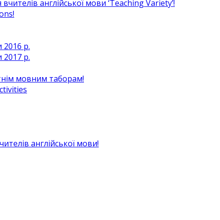
чителів англійської мови ‘Teaching Variety’!
ons!
 2016 р.
 2017 р.
ітнім мовним таборам!
ivities
вчителів англійської мови!