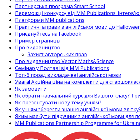
Партнерська програма Smart School
Переможці конкурсу від MM Publications: інтерв’ю 
Платформи MM publications
Практичні вправи з англійської мови до Halloween
Приєднуйтесь на Facebook
Пример страницы
Про видавництво
Захист авторських прав
Про видавництво Vector Maths&Science
Семінар у Полтаві від MM Publications
Топ-6 порад викладачеві англійської мови
Увага! Акційна ціна на комплекти для старшоклас
Як замовити
Як обрати навчальний курс для Вашого класу? Три
Як презентувати нову тему учням?
Як учням зберегти знання англійської мови влітку
Яким має бути підручник з англійської мови для
MM Publications Partnership Programme for Ukrain