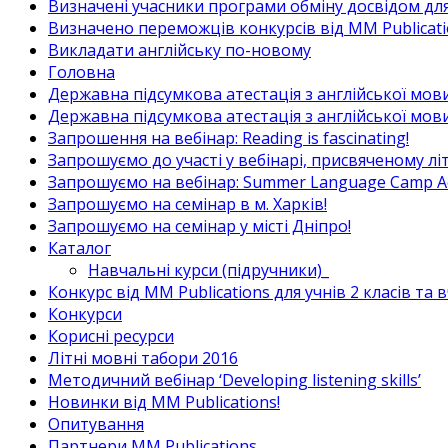
Визначені учасники програми обміну досвідом для в
Визначено переможців конкурсів від MM Publicati
Викладати англійську по-новому
Головна
Державна підсумкова атестація з англійської мови
Державна підсумкова атестація з англійської мови
Запрошення на вебінар: Reading is fascinating!
Запрошуємо до участі у вебінарі, присвяченому л
Запрошуємо на вебінар: Summer Language Camp Act
Запрошуємо на семінар в м. Харків!
Запрошуємо на семінар у місті Дніпро!
Каталог
Навчальні курси (підручники)_
Конкурс від MM Publications для учнів 2 класів та 
Конкурси
Корисні ресурси
Літні мовні табори 2016
Методичний вебінар ‘Developing listening skills’
Новинки від MM Publications!
Опитування
Партнери MM Publications