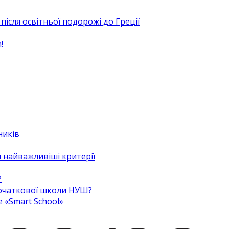
після освітньої подорожі до Греції
!
ників
 найважливіші критерії
?
 початкової школи НУШ?
e «Smart School»