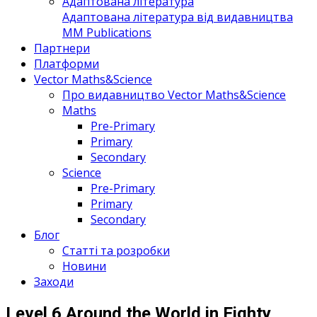
Адаптована література
Адаптована література від видавництва
MM Publications
Партнери
Платформи
Vector Maths&Science
Про видавництво Vector Maths&Science
Maths
Pre-Primary
Primary
Secondary
Science
Pre-Primary
Primary
Secondary
Блог
Статті та розробки
Новини
Заходи
Level 6 Around the World in Eighty