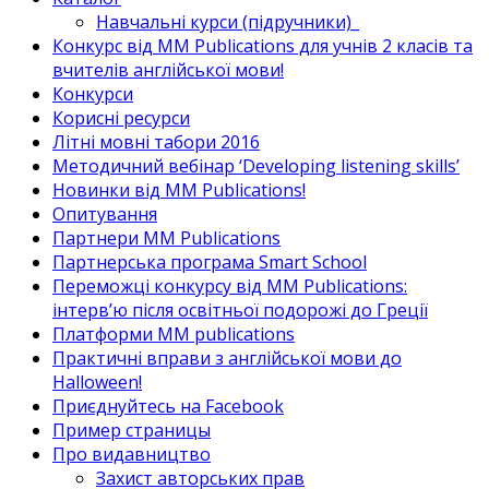
Навчальні курси (підручники)_
Конкурс від MM Publications для учнів 2 класів та
вчителів англійської мови!
Конкурси
Корисні ресурси
Літні мовні табори 2016
Методичний вебінар ‘Developing listening skills’
Новинки від MM Publications!
Опитування
Партнери MM Publications
Партнерська програма Smart School
Переможці конкурсу від MM Publications:
інтерв’ю після освітньої подорожі до Греції
Платформи MM publications
Практичні вправи з англійської мови до
Halloween!
Приєднуйтесь на Facebook
Пример страницы
Про видавництво
Захист авторських прав