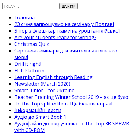
Перейти
Пошук:
до
Головна
вмісту
23 січня запрошуємо на семінар у Полтаві
5 ігор з флеш-картками на уроці англійської
Are your students ready for writing?
Christmas Quiz
Cерпневі семінари для вчителів англійської
мови!
Drill it right!
ELT Platform
Learning English through Reading
Newsletter (March 2020)
Smart Junior 1 for Ukraine
Teacher Training Winter School 2019 – як це було
To the Top split edition. Ще більше вправ!
Інформаційні листи
Аудіо до Smart Book 1
Аудіофайли до підручника To the Top 3B SB+WB
with CD-ROM