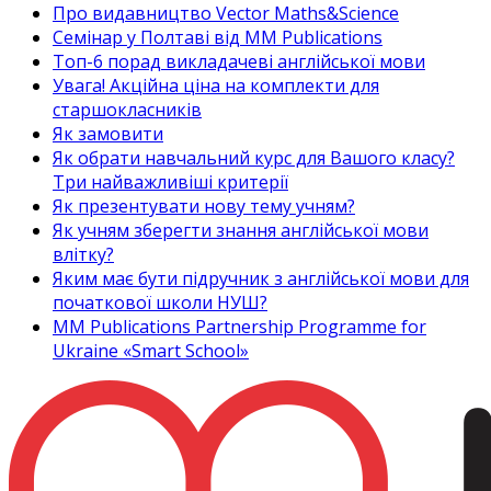
Про видавництво Vector Maths&Science
Семінар у Полтаві від MM Publications
Топ-6 порад викладачеві англійської мови
Увага! Акційна ціна на комплекти для
старшокласників
Як замовити
Як обрати навчальний курс для Вашого класу?
Три найважливіші критерії
Як презентувати нову тему учням?
Як учням зберегти знання англійської мови
влітку?
Яким має бути підручник з англійської мови для
початкової школи НУШ?
MM Publications Partnership Programme for
Ukraine «Smart School»