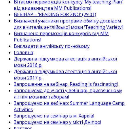
Вітаємо переможців конкурсу ‘My teaching Plan’
від видавництва MM Publications!
ВЕБІНАР – ‘READING FOR ZNO’ (29.01)
Визначені учасники програми обміну досвідом
для вчителів англійської мови ‘Teaching Variety’!
Визначено переможців конкурсів від MM
Publications!
Викладати англійську по-новому
Головна
Державна підсумкова атестація з англійської
мови 2016 р.
Державна підсумкова атестація з англійської
мови 2017 р.
Запрошення на вебінар: Reading is fascinating!
Запрошуємо до участі у вебінарі, присвяченому
літнім мовним таборам!
Запрошуємо на вебінар: Summer Language Camp
Activities
Запрошуємо на семінар в м. Харків!
Запрошуємо на семінар у місті Дніпро!
Каталог