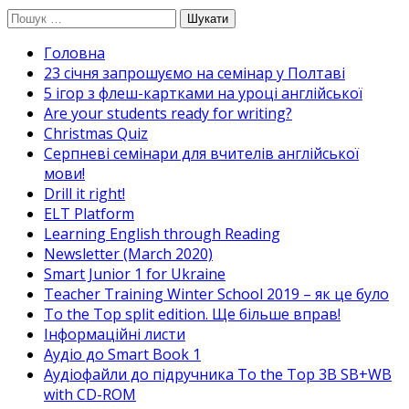
Перейти
Пошук:
до
Головна
вмісту
23 січня запрошуємо на семінар у Полтаві
5 ігор з флеш-картками на уроці англійської
Are your students ready for writing?
Christmas Quiz
Cерпневі семінари для вчителів англійської
мови!
Drill it right!
ELT Platform
Learning English through Reading
Newsletter (March 2020)
Smart Junior 1 for Ukraine
Teacher Training Winter School 2019 – як це було
To the Top split edition. Ще більше вправ!
Інформаційні листи
Аудіо до Smart Book 1
Аудіофайли до підручника To the Top 3B SB+WB
with CD-ROM