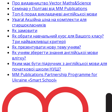
Про видавництво Vector Maths&Science
Семінар у Полтаві від MM Publications
Топ-6 порад викладачеві англійської мови
Увага! Акційна ціна на комплекти для
старшокласників
Як замовити
Як обрати навчальний курс для Вашого класу?
Три найважливіші критерії
Як презентувати нову тему учням?
Як учням зберегти знання англійської мови
влітку?
Яким має бути підручник з англійської мови для
початкової школи НУШ?
MM Publications Partnership Programme for
Ukraine «Smart School»