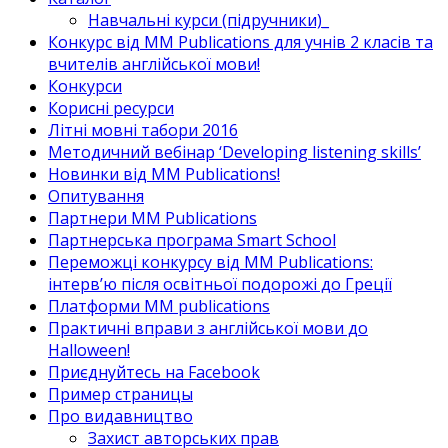
Навчальні курси (підручники)_
Конкурс від MM Publications для учнів 2 класів та
вчителів англійської мови!
Конкурси
Корисні ресурси
Літні мовні табори 2016
Методичний вебінар ‘Developing listening skills’
Новинки від MM Publications!
Опитування
Партнери MM Publications
Партнерська програма Smart School
Переможці конкурсу від MM Publications:
інтерв’ю після освітньої подорожі до Греції
Платформи MM publications
Практичні вправи з англійської мови до
Halloween!
Приєднуйтесь на Facebook
Пример страницы
Про видавництво
Захист авторських прав