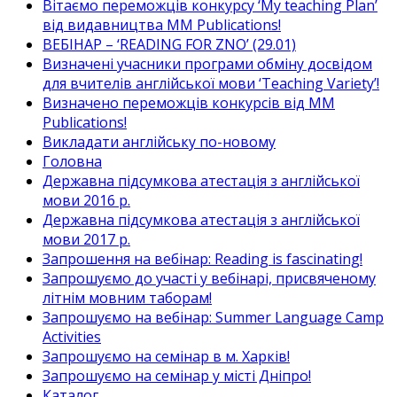
Вітаємо переможців конкурсу ‘My teaching Plan’
від видавництва MM Publications!
ВЕБІНАР – ‘READING FOR ZNO’ (29.01)
Визначені учасники програми обміну досвідом
для вчителів англійської мови ‘Teaching Variety’!
Визначено переможців конкурсів від MM
Publications!
Викладати англійську по-новому
Головна
Державна підсумкова атестація з англійської
мови 2016 р.
Державна підсумкова атестація з англійської
мови 2017 р.
Запрошення на вебінар: Reading is fascinating!
Запрошуємо до участі у вебінарі, присвяченому
літнім мовним таборам!
Запрошуємо на вебінар: Summer Language Camp
Activities
Запрошуємо на семінар в м. Харків!
Запрошуємо на семінар у місті Дніпро!
Каталог