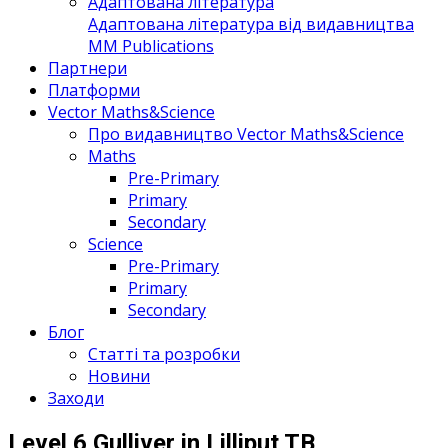
Адаптована література
Адаптована література від видавництва
MM Publications
Партнери
Платформи
Vector Maths&Science
Про видавництво Vector Maths&Science
Maths
Pre-Primary
Primary
Secondary
Science
Pre-Primary
Primary
Secondary
Блог
Статті та розробки
Новини
Заходи
Level 6 Gulliver in Lilliput TB