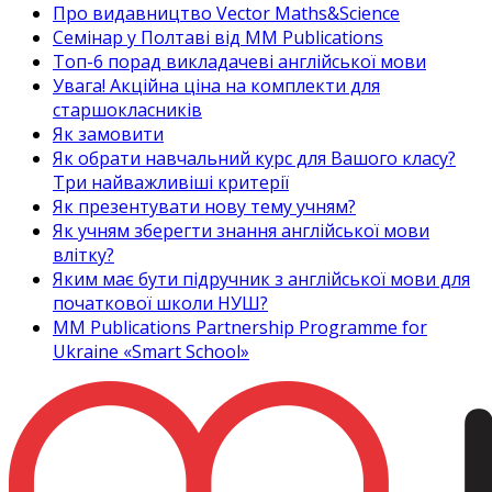
Про видавництво Vector Maths&Science
Семінар у Полтаві від MM Publications
Топ-6 порад викладачеві англійської мови
Увага! Акційна ціна на комплекти для
старшокласників
Як замовити
Як обрати навчальний курс для Вашого класу?
Три найважливіші критерії
Як презентувати нову тему учням?
Як учням зберегти знання англійської мови
влітку?
Яким має бути підручник з англійської мови для
початкової школи НУШ?
MM Publications Partnership Programme for
Ukraine «Smart School»