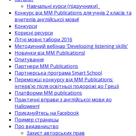
Навчальні курси (підручники)_
Конкурс від MM Publications для учнів 2 класів та
вчителів англійської мови!
Конкурси
Корисні ресурси
Літні мовні табори 2016
Методичний вебінар ‘Developing listening skills’
Новинки від MM Publications!
Опитування
Партнери MM Publications
Партнерська програма Smart School
Переможці конкурсу від MM Publications:
інтерв’ю після освітньої подорожі до Греції
Платформи MM publications
Практичні вправи з англійської мови до
Halloween!
Приєднуйтесь на Facebook
Пример страницы
Про видавництво
Захист авторських прав