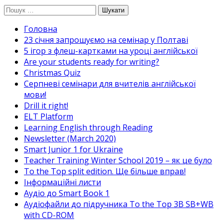
Перейти
Пошук:
до
Головна
вмісту
23 січня запрошуємо на семінар у Полтаві
5 ігор з флеш-картками на уроці англійської
Are your students ready for writing?
Christmas Quiz
Cерпневі семінари для вчителів англійської
мови!
Drill it right!
ELT Platform
Learning English through Reading
Newsletter (March 2020)
Smart Junior 1 for Ukraine
Teacher Training Winter School 2019 – як це було
To the Top split edition. Ще більше вправ!
Інформаційні листи
Аудіо до Smart Book 1
Аудіофайли до підручника To the Top 3B SB+WB
with CD-ROM