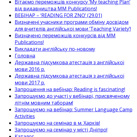
Вітаємо переможців конкурсу ‘My teaching Plan’
від видавництва MM Publications!
ВЕБІНАР – ‘READING FOR ZNO’ (29.01)
Визначені учасники програми обміну досвідом
для вчителів англійської мови ‘Teaching Variety’!
Визначено переможців конкурсів від MM
Publications!
Викладати англійську по-новому
Головна
Державна підсумкова атестація з англійської
мови 2016 р.
Державна підсумкова атестація з англійської
мови 2017 р.
Запрошення на вебінар: Reading is fascinating!
Запрошуємо до участі у вебінарі, присвяченому
літнім мовним таборам!
Запрошуємо на вебінар: Summer Language Camp
Activities
Запрошуємо на семінар в м. Харків!
Запрошуємо на семінар у місті Дніпро!
Каталог