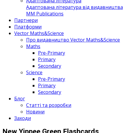
Адаптована література
Адаптована література від видавництва
MM Publications
Партнери
Платформи
Vector Maths&Science
Про видавництво Vector Maths&Science
Maths
Pre-Primary
Primary
Secondary
Science
Pre-Primary
Primary
Secondary
Блог
Статті та розробки
Новини
Заходи
New Yippee Green Flashcards