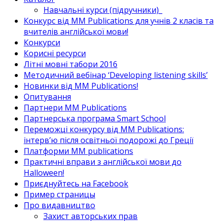
Навчальні курси (підручники)_
Конкурс від MM Publications для учнів 2 класів та
вчителів англійської мови!
Конкурси
Корисні ресурси
Літні мовні табори 2016
Методичний вебінар ‘Developing listening skills’
Новинки від MM Publications!
Опитування
Партнери MM Publications
Партнерська програма Smart School
Переможці конкурсу від MM Publications:
інтерв’ю після освітньої подорожі до Греції
Платформи MM publications
Практичні вправи з англійської мови до
Halloween!
Приєднуйтесь на Facebook
Пример страницы
Про видавництво
Захист авторських прав