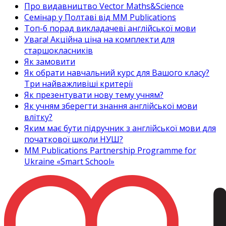
Про видавництво Vector Maths&Science
Семінар у Полтаві від MM Publications
Топ-6 порад викладачеві англійської мови
Увага! Акційна ціна на комплекти для
старшокласників
Як замовити
Як обрати навчальний курс для Вашого класу?
Три найважливіші критерії
Як презентувати нову тему учням?
Як учням зберегти знання англійської мови
влітку?
Яким має бути підручник з англійської мови для
початкової школи НУШ?
MM Publications Partnership Programme for
Ukraine «Smart School»