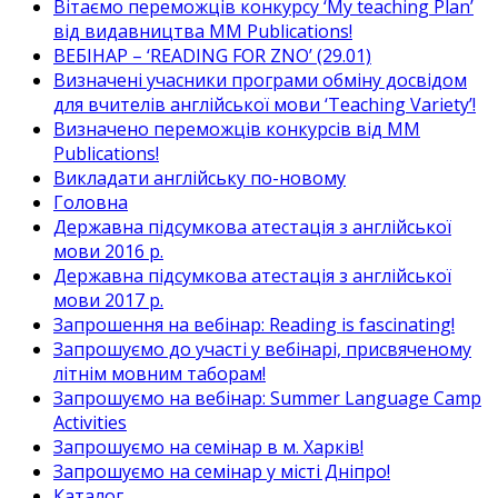
Вітаємо переможців конкурсу ‘My teaching Plan’
від видавництва MM Publications!
ВЕБІНАР – ‘READING FOR ZNO’ (29.01)
Визначені учасники програми обміну досвідом
для вчителів англійської мови ‘Teaching Variety’!
Визначено переможців конкурсів від MM
Publications!
Викладати англійську по-новому
Головна
Державна підсумкова атестація з англійської
мови 2016 р.
Державна підсумкова атестація з англійської
мови 2017 р.
Запрошення на вебінар: Reading is fascinating!
Запрошуємо до участі у вебінарі, присвяченому
літнім мовним таборам!
Запрошуємо на вебінар: Summer Language Camp
Activities
Запрошуємо на семінар в м. Харків!
Запрошуємо на семінар у місті Дніпро!
Каталог