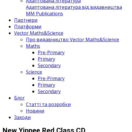
Адаптована література
Адаптована література від видавництва
MM Publications
Партнери
Платформи
Vector Maths&Science
Про видавництво Vector Maths&Science
Maths
Pre-Primary
Primary
Secondary
Science
Pre-Primary
Primary
Secondary
Блог
Статті та розробки
Новини
Заходи
New Yippee Red Class CD