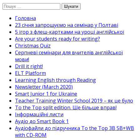
Перейти
Пошук:
до
Головна
вмісту
23 січня запрошуємо на семінар у Полтаві
5 ігор з флеш-картками на уроці англійської
Are your students ready for writing?
Christmas Quiz
Cерпневі семінари для вчителів англійської
мови!
Drill it right!
ELT Platform
Learning English through Reading
Newsletter (March 2020)
Smart Junior 1 for Ukraine
Teacher Training Winter School 2019 – як це було
To the Top split edition. Ще більше вправ!
Інформаційні листи
Аудіо до Smart Book 1
Аудіофайли до підручника To the Top 3B SB+WB
with CD-ROM