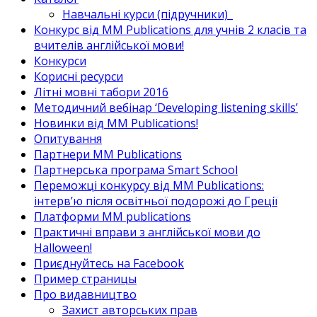
Навчальні курси (підручники)_
Конкурс від MM Publications для учнів 2 класів та
вчителів англійської мови!
Конкурси
Корисні ресурси
Літні мовні табори 2016
Методичний вебінар ‘Developing listening skills’
Новинки від MM Publications!
Опитування
Партнери MM Publications
Партнерська програма Smart School
Переможці конкурсу від MM Publications:
інтерв’ю після освітньої подорожі до Греції
Платформи MM publications
Практичні вправи з англійської мови до
Halloween!
Приєднуйтесь на Facebook
Пример страницы
Про видавництво
Захист авторських прав