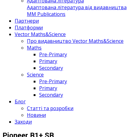
Адаптована література
Адаптована література від видавництва
MM Publications
Партнери
Платформи
Vector Maths&Science
Про видавництво Vector Maths&Science
Maths
Pre-Primary
Primary
Secondary
Science
Pre-Primary
Primary
Secondary
Блог
Статті та розробки
Новини
Заходи
Pioneer B1+ SB