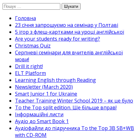
Перейти
Пошук:
до
Головна
вмісту
23 січня запрошуємо на семінар у Полтаві
5 ігор з флеш-картками на уроці англійської
Are your students ready for writing?
Christmas Quiz
Cерпневі семінари для вчителів англійської
мови!
Drill it right!
ELT Platform
Learning English through Reading
Newsletter (March 2020)
Smart Junior 1 for Ukraine
Teacher Training Winter School 2019 – як це було
To the Top split edition. Ще більше вправ!
Інформаційні листи
Аудіо до Smart Book 1
Аудіофайли до підручника To the Top 3B SB+WB
with CD-ROM