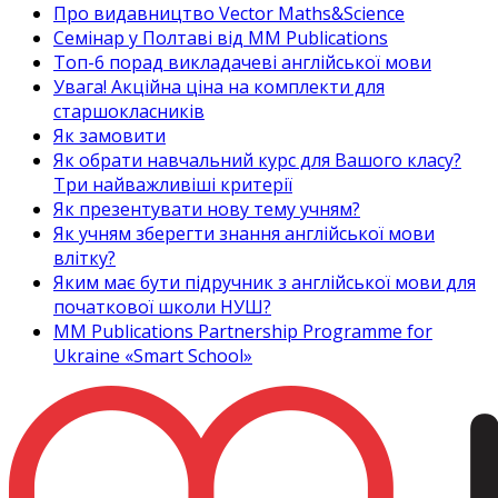
Про видавництво Vector Maths&Science
Семінар у Полтаві від MM Publications
Топ-6 порад викладачеві англійської мови
Увага! Акційна ціна на комплекти для
старшокласників
Як замовити
Як обрати навчальний курс для Вашого класу?
Три найважливіші критерії
Як презентувати нову тему учням?
Як учням зберегти знання англійської мови
влітку?
Яким має бути підручник з англійської мови для
початкової школи НУШ?
MM Publications Partnership Programme for
Ukraine «Smart School»