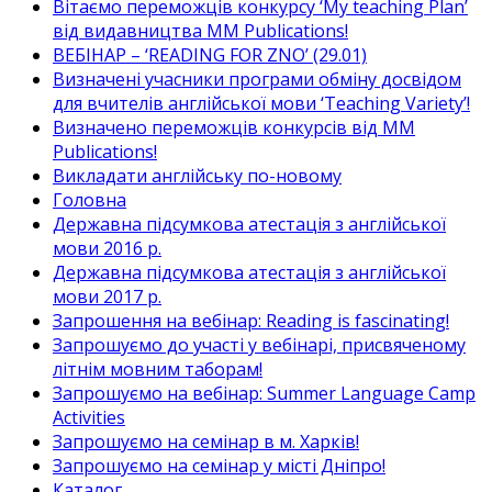
Вітаємо переможців конкурсу ‘My teaching Plan’
від видавництва MM Publications!
ВЕБІНАР – ‘READING FOR ZNO’ (29.01)
Визначені учасники програми обміну досвідом
для вчителів англійської мови ‘Teaching Variety’!
Визначено переможців конкурсів від MM
Publications!
Викладати англійську по-новому
Головна
Державна підсумкова атестація з англійської
мови 2016 р.
Державна підсумкова атестація з англійської
мови 2017 р.
Запрошення на вебінар: Reading is fascinating!
Запрошуємо до участі у вебінарі, присвяченому
літнім мовним таборам!
Запрошуємо на вебінар: Summer Language Camp
Activities
Запрошуємо на семінар в м. Харків!
Запрошуємо на семінар у місті Дніпро!
Каталог