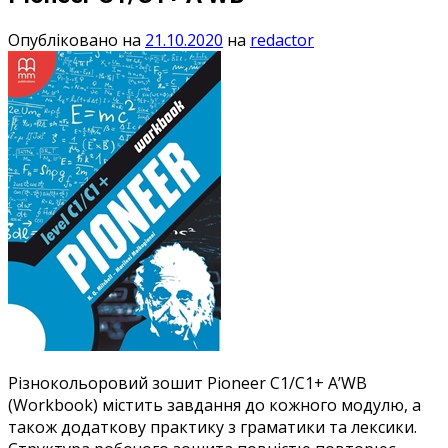
Опубліковано на
21.10.2020
на
redactor
Різнокольоровий зошит Pioneer C1/C1+ A’WB
(Workbook) містить завдання до кожного модулю, а
також додаткову практику з граматики та лексики.