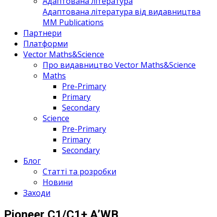
Адаптована література
Адаптована література від видавництва
MM Publications
Партнери
Платформи
Vector Maths&Science
Про видавництво Vector Maths&Science
Maths
Pre-Primary
Primary
Secondary
Science
Pre-Primary
Primary
Secondary
Блог
Статті та розробки
Новини
Заходи
Pioneer C1/C1+ A’WB