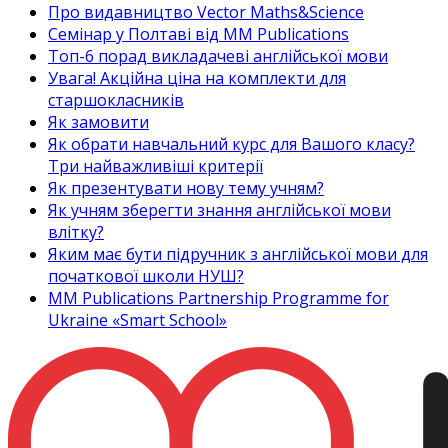
Про видавництво Vector Maths&Science
Семінар у Полтаві від MM Publications
Топ-6 порад викладачеві англійської мови
Увага! Акційна ціна на комплекти для
старшокласників
Як замовити
Як обрати навчальний курс для Вашого класу?
Три найважливіші критерії
Як презентувати нову тему учням?
Як учням зберегти знання англійської мови
влітку?
Яким має бути підручник з англійської мови для
початкової школи НУШ?
MM Publications Partnership Programme for
Ukraine «Smart School»