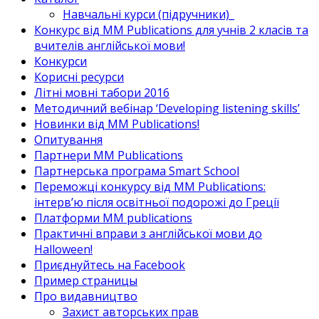
Навчальні курси (підручники)_
Конкурс від MM Publications для учнів 2 класів та
вчителів англійської мови!
Конкурси
Корисні ресурси
Літні мовні табори 2016
Методичний вебінар ‘Developing listening skills’
Новинки від MM Publications!
Опитування
Партнери MM Publications
Партнерська програма Smart School
Переможці конкурсу від MM Publications:
інтерв’ю після освітньої подорожі до Греції
Платформи MM publications
Практичні вправи з англійської мови до
Halloween!
Приєднуйтесь на Facebook
Пример страницы
Про видавництво
Захист авторських прав