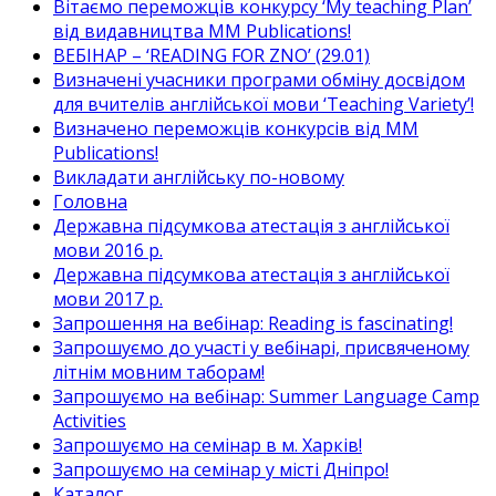
Вітаємо переможців конкурсу ‘My teaching Plan’
від видавництва MM Publications!
ВЕБІНАР – ‘READING FOR ZNO’ (29.01)
Визначені учасники програми обміну досвідом
для вчителів англійської мови ‘Teaching Variety’!
Визначено переможців конкурсів від MM
Publications!
Викладати англійську по-новому
Головна
Державна підсумкова атестація з англійської
мови 2016 р.
Державна підсумкова атестація з англійської
мови 2017 р.
Запрошення на вебінар: Reading is fascinating!
Запрошуємо до участі у вебінарі, присвяченому
літнім мовним таборам!
Запрошуємо на вебінар: Summer Language Camp
Activities
Запрошуємо на семінар в м. Харків!
Запрошуємо на семінар у місті Дніпро!
Каталог