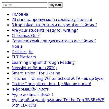
Перейти
Пошук:
до
Головна
вмісту
23 січня запрошуємо на семінар у Полтаві
5 ігор з флеш-картками на уроці англійської
Are your students ready for writing?
Christmas Quiz
Cерпневі семінари для вчителів англійської
мови!
Drill it right!
ELT Platform
Learning English through Reading
Newsletter (March 2020)
Smart Junior 1 for Ukraine
Teacher Training Winter School 2019 – як це було
To the Top split edition. Ще більше вправ!
Інформаційні листи
Аудіо до Smart Book 1
Аудіофайли до підручника To the Top 3B SB+WB
with CD-ROM