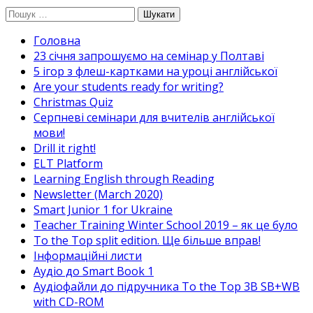
Перейти
Пошук:
до
Головна
вмісту
23 січня запрошуємо на семінар у Полтаві
5 ігор з флеш-картками на уроці англійської
Are your students ready for writing?
Christmas Quiz
Cерпневі семінари для вчителів англійської
мови!
Drill it right!
ELT Platform
Learning English through Reading
Newsletter (March 2020)
Smart Junior 1 for Ukraine
Teacher Training Winter School 2019 – як це було
To the Top split edition. Ще більше вправ!
Інформаційні листи
Аудіо до Smart Book 1
Аудіофайли до підручника To the Top 3B SB+WB
with CD-ROM