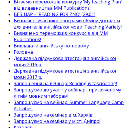
Вітаємо переможців конкурсу ‘My teaching Plan’
від видавництва MM Publications!
ВЕБІНАР – ‘READING FOR ZNO’ (29.01)
Визначені учасники програми обміну досвідом
для вчителів англійської мови ‘Teaching Variety’!
Визначено переможців конкурсів від MM
Publications!
Викладати англійську по-новому
Головна
Державна підсумкова атестація з англійської
мови 2016 р.
Державна підсумкова атестація з англійської
мови 2017 р.
Запрошення на вебінар: Reading is fascinating!
Запрошуємо до участі у вебінарі, присвяченому
літнім мовним таборам!
Запрошуємо на вебінар: Summer Language Camp
Activities
Запрошуємо на семінар в м. Харків!
Запрошуємо на семінар у місті Дніпро!
Каталог