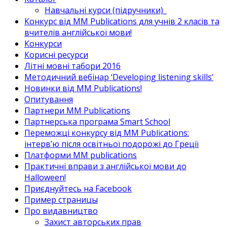
Навчальні курси (підручники)_
Конкурс від MM Publications для учнів 2 класів та
вчителів англійської мови!
Конкурси
Корисні ресурси
Літні мовні табори 2016
Методичний вебінар ‘Developing listening skills’
Новинки від MM Publications!
Опитування
Партнери MM Publications
Партнерська програма Smart School
Переможці конкурсу від MM Publications:
інтерв’ю після освітньої подорожі до Греції
Платформи MM publications
Практичні вправи з англійської мови до
Halloween!
Приєднуйтесь на Facebook
Пример страницы
Про видавництво
Захист авторських прав