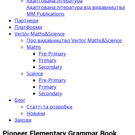
Адаптована література
Адаптована література від видавництва
MM Publications
Партнери
Платформи
Vector Maths&Science
Про видавництво Vector Maths&Science
Maths
Pre-Primary
Primary
Secondary
Science
Pre-Primary
Primary
Secondary
Блог
Статті та розробки
Новини
Заходи
Pioneer Elementary Grammar Book