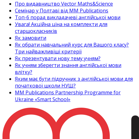
Про видавництво Vector Maths&Science
Семінар у Полтаві від MM Publications
Топ-6 порад викладачеві англійської мови
Увага! Акційна ціна на комплекти для
старшокласників
Як замовити
Як обрати навчальний курс для Вашого класу?
Три найважливіші критерії
Як презентувати нову тему учням?
Як учням зберегти знання англійської мови
влітку?
Яким має бути підручник з англійської мови для
початкової школи НУШ?
MM Publications Partnership Programme for
Ukraine «Smart School»