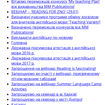
Вітаємо переможців конкурсу ‘My teaching Plan’
від видавництва MM Publications!
ВЕБІНАР – ‘READING FOR ZNO’ (29.01)
Визначені учасники програми обміну досвідом
для вчителів англійської мови ‘Teaching Variety’!
Визначено переможців конкурсів від MM
Publications!
Викладати англійську по-новому
Головна
Державна підсумкова атестація з англійської
мови 2016 р.
Державна підсумкова атестація з англійської
мови 2017 р.
Запрошення на вебінар: Reading is fascinating!
Запрошуємо до участі у вебінарі, присвяченому
літнім мовним таборам!
Запрошуємо на вебінар: Summer Language Camp
Activities
Запрошуємо на семінар в м. Харків!
Запрошуємо на семінар у місті Дніпро!
Каталог