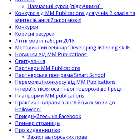
Навчальні курси (підручники)_
Конкурс від MM Publications для учнів 2 класів та
вчителів англійської мови!
Конкурси
Корисні ресурси
Літні мовні табори 2016
Методичний вебінар ‘Developing listening skills’
Новинки від MM Publications!
Опитування
Партнери MM Publications
Партнерська програма Smart School
Переможці конкурсу від MM Publications:
інтерв’ю після освітньої подорожі до Греції
Платформи MM publications
Практичні вправи з англійської мови до
Halloween!
Приєднуйтесь на Facebook
Пример страницы
Про видавництво
Захист авторських прав