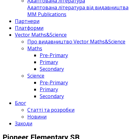
Адаптована література
Адаптована література від видавництва
MM Publications
Партнери
Платформи
Vector Maths&Science
Про видавництво Vector Maths&Science
Maths
Pre-Primary
Primary
Secondary
Science
Pre-Primary
Primary
Secondary
Блог
Статті та розробки
Новини
Заходи
Pioneer Elementary SB