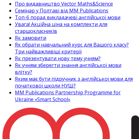
Про видавництво Vector Maths&Science
Семінар у Полтаві від MM Publications
Топ-6 порад викладачеві англійської мови
Увага! Акційна ціна на комплекти для
старшокласників
Як замовити
Як обрати навчальний курс для Вашого класу?
Три найважливіші критерії
Як презентувати нову тему учням?
Як учням зберегти знання англійської мови
влітку?
Яким має бути підручник з англійської мови для
початкової школи НУШ?
MM Publications Partnership Programme for
Ukraine «Smart School»