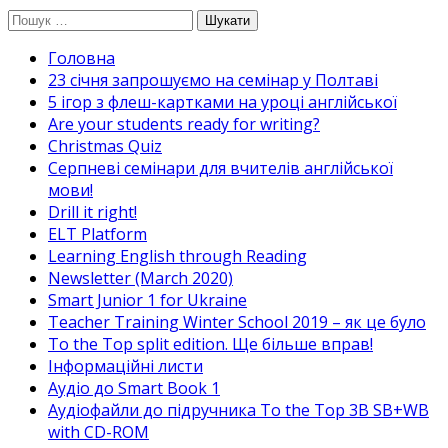
Перейти
Пошук:
до
Головна
вмісту
23 січня запрошуємо на семінар у Полтаві
5 ігор з флеш-картками на уроці англійської
Are your students ready for writing?
Christmas Quiz
Cерпневі семінари для вчителів англійської
мови!
Drill it right!
ELT Platform
Learning English through Reading
Newsletter (March 2020)
Smart Junior 1 for Ukraine
Teacher Training Winter School 2019 – як це було
To the Top split edition. Ще більше вправ!
Інформаційні листи
Аудіо до Smart Book 1
Аудіофайли до підручника To the Top 3B SB+WB
with CD-ROM