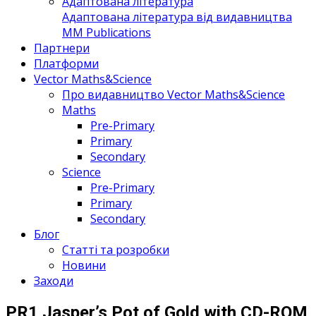
Адаптована література
Адаптована література від видавництва
MM Publications
Партнери
Платформи
Vector Maths&Science
Про видавництво Vector Maths&Science
Maths
Pre-Primary
Primary
Secondary
Science
Pre-Primary
Primary
Secondary
Блог
Статті та розробки
Новини
Заходи
PR1 Jasper’s Pot of Gold with CD-ROM