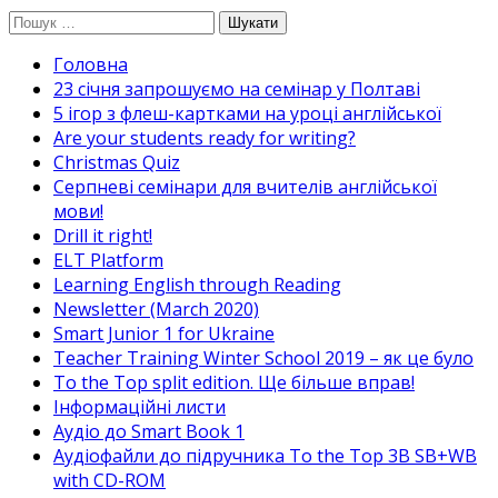
Перейти
Пошук:
до
Головна
вмісту
23 січня запрошуємо на семінар у Полтаві
5 ігор з флеш-картками на уроці англійської
Are your students ready for writing?
Christmas Quiz
Cерпневі семінари для вчителів англійської
мови!
Drill it right!
ELT Platform
Learning English through Reading
Newsletter (March 2020)
Smart Junior 1 for Ukraine
Teacher Training Winter School 2019 – як це було
To the Top split edition. Ще більше вправ!
Інформаційні листи
Аудіо до Smart Book 1
Аудіофайли до підручника To the Top 3B SB+WB
with CD-ROM