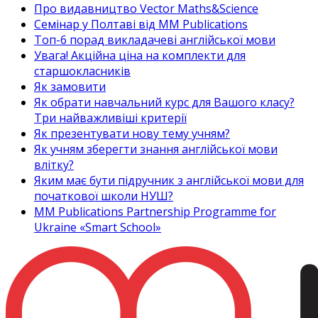
Про видавництво Vector Maths&Science
Семінар у Полтаві від MM Publications
Топ-6 порад викладачеві англійської мови
Увага! Акційна ціна на комплекти для
старшокласників
Як замовити
Як обрати навчальний курс для Вашого класу?
Три найважливіші критерії
Як презентувати нову тему учням?
Як учням зберегти знання англійської мови
влітку?
Яким має бути підручник з англійської мови для
початкової школи НУШ?
MM Publications Partnership Programme for
Ukraine «Smart School»