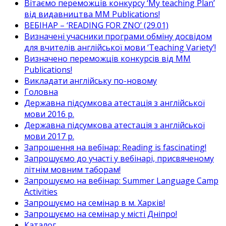
Вітаємо переможців конкурсу ‘My teaching Plan’
від видавництва MM Publications!
ВЕБІНАР – ‘READING FOR ZNO’ (29.01)
Визначені учасники програми обміну досвідом
для вчителів англійської мови ‘Teaching Variety’!
Визначено переможців конкурсів від MM
Publications!
Викладати англійську по-новому
Головна
Державна підсумкова атестація з англійської
мови 2016 р.
Державна підсумкова атестація з англійської
мови 2017 р.
Запрошення на вебінар: Reading is fascinating!
Запрошуємо до участі у вебінарі, присвяченому
літнім мовним таборам!
Запрошуємо на вебінар: Summer Language Camp
Activities
Запрошуємо на семінар в м. Харків!
Запрошуємо на семінар у місті Дніпро!
Каталог