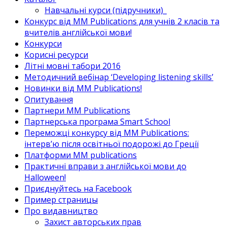
Навчальні курси (підручники)_
Конкурс від MM Publications для учнів 2 класів та
вчителів англійської мови!
Конкурси
Корисні ресурси
Літні мовні табори 2016
Методичний вебінар ‘Developing listening skills’
Новинки від MM Publications!
Опитування
Партнери MM Publications
Партнерська програма Smart School
Переможці конкурсу від MM Publications:
інтерв’ю після освітньої подорожі до Греції
Платформи MM publications
Практичні вправи з англійської мови до
Halloween!
Приєднуйтесь на Facebook
Пример страницы
Про видавництво
Захист авторських прав