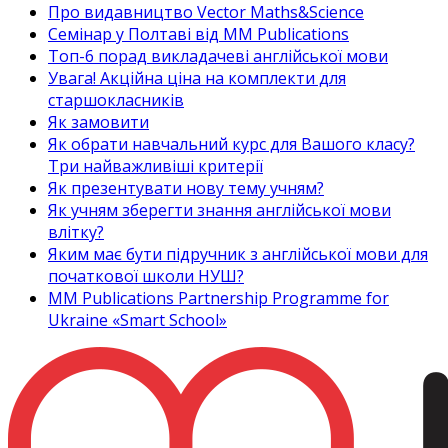
Про видавництво Vector Maths&Science
Семінар у Полтаві від MM Publications
Топ-6 порад викладачеві англійської мови
Увага! Акційна ціна на комплекти для
старшокласників
Як замовити
Як обрати навчальний курс для Вашого класу?
Три найважливіші критерії
Як презентувати нову тему учням?
Як учням зберегти знання англійської мови
влітку?
Яким має бути підручник з англійської мови для
початкової школи НУШ?
MM Publications Partnership Programme for
Ukraine «Smart School»