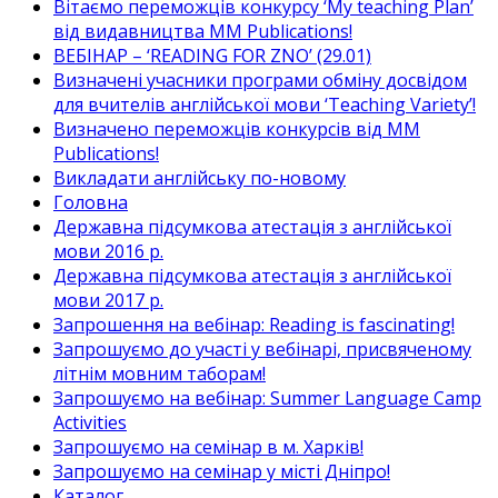
Вітаємо переможців конкурсу ‘My teaching Plan’
від видавництва MM Publications!
ВЕБІНАР – ‘READING FOR ZNO’ (29.01)
Визначені учасники програми обміну досвідом
для вчителів англійської мови ‘Teaching Variety’!
Визначено переможців конкурсів від MM
Publications!
Викладати англійську по-новому
Головна
Державна підсумкова атестація з англійської
мови 2016 р.
Державна підсумкова атестація з англійської
мови 2017 р.
Запрошення на вебінар: Reading is fascinating!
Запрошуємо до участі у вебінарі, присвяченому
літнім мовним таборам!
Запрошуємо на вебінар: Summer Language Camp
Activities
Запрошуємо на семінар в м. Харків!
Запрошуємо на семінар у місті Дніпро!
Каталог