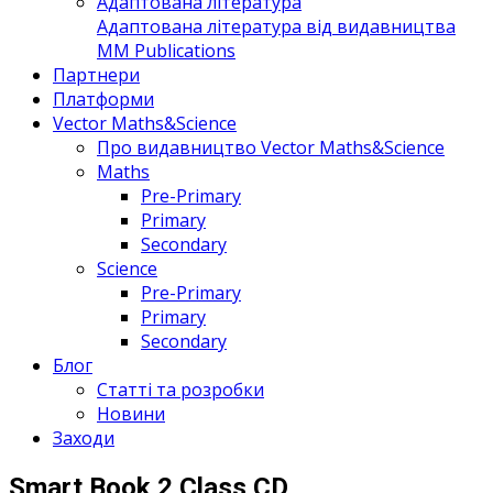
Адаптована література
Адаптована література від видавництва
MM Publications
Партнери
Платформи
Vector Maths&Science
Про видавництво Vector Maths&Science
Maths
Pre-Primary
Primary
Secondary
Science
Pre-Primary
Primary
Secondary
Блог
Статті та розробки
Новини
Заходи
Smart Book 2 Class CD