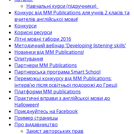
Навчальні курси (підручники)_
Конкурс від MM Publications для учнів 2 класів та
вчителів англійської мови!
Конкурси
Корисні ресурси
Літні мовні табори 2016
Методичний вебінар ‘Developing listening skills’
Новинки від MM Publications!
Опитування
Партнери MM Publications
Партнерська програма Smart School
Переможці конкурсу від MM Publications:
інтерв’ю після освітньої подорожі до Греції
Платформи MM publications
Практичні вправи з англійської мови до
Halloween!
Приєднуйтесь на Facebook
Пример страницы
Про видавництво
Захист авторських прав