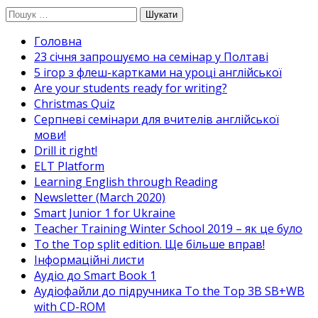
Перейти
Пошук:
до
Головна
вмісту
23 січня запрошуємо на семінар у Полтаві
5 ігор з флеш-картками на уроці англійської
Are your students ready for writing?
Christmas Quiz
Cерпневі семінари для вчителів англійської
мови!
Drill it right!
ELT Platform
Learning English through Reading
Newsletter (March 2020)
Smart Junior 1 for Ukraine
Teacher Training Winter School 2019 – як це було
To the Top split edition. Ще більше вправ!
Інформаційні листи
Аудіо до Smart Book 1
Аудіофайли до підручника To the Top 3B SB+WB
with CD-ROM