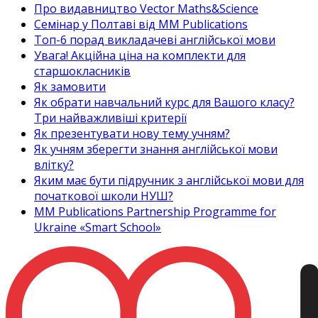
Про видавництво Vector Maths&Science
Семінар у Полтаві від MM Publications
Топ-6 порад викладачеві англійської мови
Увага! Акційна ціна на комплекти для
старшокласників
Як замовити
Як обрати навчальний курс для Вашого класу?
Три найважливіші критерії
Як презентувати нову тему учням?
Як учням зберегти знання англійської мови
влітку?
Яким має бути підручник з англійської мови для
початкової школи НУШ?
MM Publications Partnership Programme for
Ukraine «Smart School»