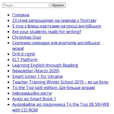
Перейти
Пошук:
до
Головна
вмісту
23 січня запрошуємо на семінар у Полтаві
5 ігор з флеш-картками на уроці англійської
Are your students ready for writing?
Christmas Quiz
Cерпневі семінари для вчителів англійської
мови!
Drill it right!
ELT Platform
Learning English through Reading
Newsletter (March 2020)
Smart Junior 1 for Ukraine
Teacher Training Winter School 2019 – як це було
To the Top split edition. Ще більше вправ!
Інформаційні листи
Аудіо до Smart Book 1
Аудіофайли до підручника To the Top 3B SB+WB
with CD-ROM