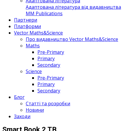
Адаптована література
Адаптована література від видавництва
MM Publications
Партнери
Платформи
Vector Maths&Science
Про видавництво Vector Maths&Science
Maths
Pre-Primary
Primary
Secondary
Science
Pre-Primary
Primary
Secondary
Блог
Статті та розробки
Новини
Заходи
Smart Book 2 TB