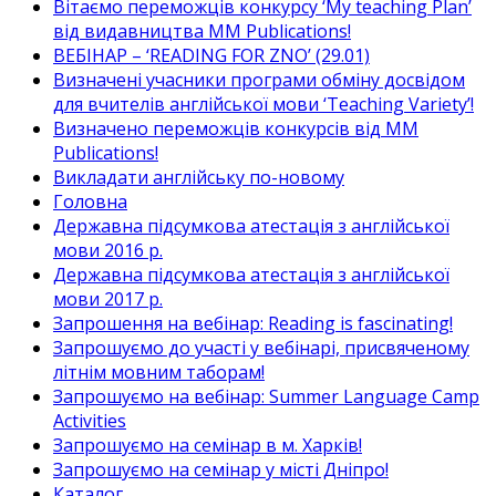
Вітаємо переможців конкурсу ‘My teaching Plan’
від видавництва MM Publications!
ВЕБІНАР – ‘READING FOR ZNO’ (29.01)
Визначені учасники програми обміну досвідом
для вчителів англійської мови ‘Teaching Variety’!
Визначено переможців конкурсів від MM
Publications!
Викладати англійську по-новому
Головна
Державна підсумкова атестація з англійської
мови 2016 р.
Державна підсумкова атестація з англійської
мови 2017 р.
Запрошення на вебінар: Reading is fascinating!
Запрошуємо до участі у вебінарі, присвяченому
літнім мовним таборам!
Запрошуємо на вебінар: Summer Language Camp
Activities
Запрошуємо на семінар в м. Харків!
Запрошуємо на семінар у місті Дніпро!
Каталог