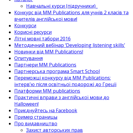
Навчальні курси (підручники)_
Конкурс від MM Publications для учнів 2 класів та
вчителів англійської мови!
Конкурси
Корисні ресурси
Літні мовні табори 2016
Методичний вебінар ‘Developing listening skills’
Новинки від MM Publications!
Опитування
Партнери MM Publications
Партнерська програма Smart School
Переможці конкурсу від MM Publications:
інтерв’ю після освітньої подорожі до Греції
Платформи MM publications
Практичні вправи з англійської мови до
Halloween!
Приєднуйтесь на Facebook
Пример страницы
Про видавництво
Захист авторських прав