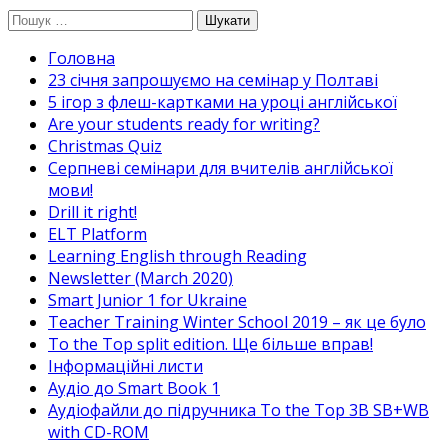
Перейти
Пошук:
до
Головна
вмісту
23 січня запрошуємо на семінар у Полтаві
5 ігор з флеш-картками на уроці англійської
Are your students ready for writing?
Christmas Quiz
Cерпневі семінари для вчителів англійської
мови!
Drill it right!
ELT Platform
Learning English through Reading
Newsletter (March 2020)
Smart Junior 1 for Ukraine
Teacher Training Winter School 2019 – як це було
To the Top split edition. Ще більше вправ!
Інформаційні листи
Аудіо до Smart Book 1
Аудіофайли до підручника To the Top 3B SB+WB
with CD-ROM