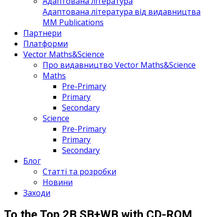
Адаптована література
Адаптована література від видавництва
MM Publications
Партнери
Платформи
Vector Maths&Science
Про видавництво Vector Maths&Science
Maths
Pre-Primary
Primary
Secondary
Science
Pre-Primary
Primary
Secondary
Блог
Статті та розробки
Новини
Заходи
To the Top 2B SB+WB with CD-ROM