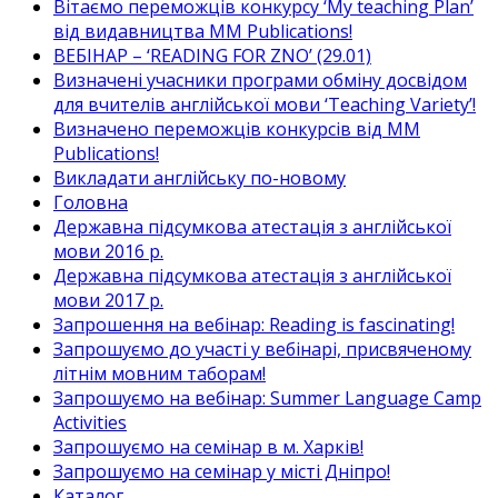
Вітаємо переможців конкурсу ‘My teaching Plan’
від видавництва MM Publications!
ВЕБІНАР – ‘READING FOR ZNO’ (29.01)
Визначені учасники програми обміну досвідом
для вчителів англійської мови ‘Teaching Variety’!
Визначено переможців конкурсів від MM
Publications!
Викладати англійську по-новому
Головна
Державна підсумкова атестація з англійської
мови 2016 р.
Державна підсумкова атестація з англійської
мови 2017 р.
Запрошення на вебінар: Reading is fascinating!
Запрошуємо до участі у вебінарі, присвяченому
літнім мовним таборам!
Запрошуємо на вебінар: Summer Language Camp
Activities
Запрошуємо на семінар в м. Харків!
Запрошуємо на семінар у місті Дніпро!
Каталог