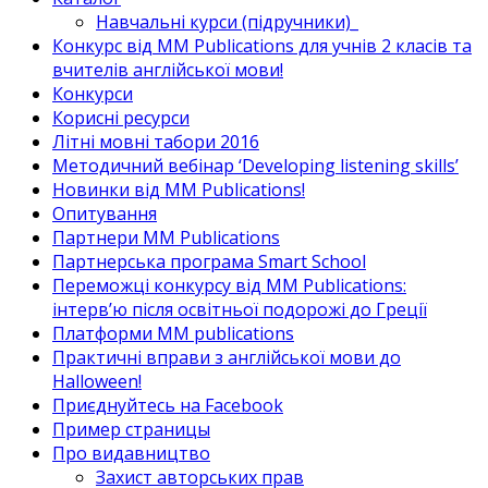
Навчальні курси (підручники)_
Конкурс від MM Publications для учнів 2 класів та
вчителів англійської мови!
Конкурси
Корисні ресурси
Літні мовні табори 2016
Методичний вебінар ‘Developing listening skills’
Новинки від MM Publications!
Опитування
Партнери MM Publications
Партнерська програма Smart School
Переможці конкурсу від MM Publications:
інтерв’ю після освітньої подорожі до Греції
Платформи MM publications
Практичні вправи з англійської мови до
Halloween!
Приєднуйтесь на Facebook
Пример страницы
Про видавництво
Захист авторських прав