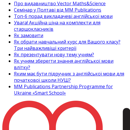
Про видавництво Vector Maths&Science
Семінар у Полтаві від MM Publications
Топ-6 порад викладачеві англійської мови
Увага! Акційна ціна на комплекти для
старшокласників
Як замовити
Як обрати навчальний курс для Вашого класу?
Три найважливіші критерії
Як презентувати нову тему учням?
Як учням зберегти знання англійської мови
влітку?
Яким має бути підручник з англійської мови для
початкової школи НУШ?
MM Publications Partnership Programme for
Ukraine «Smart School»